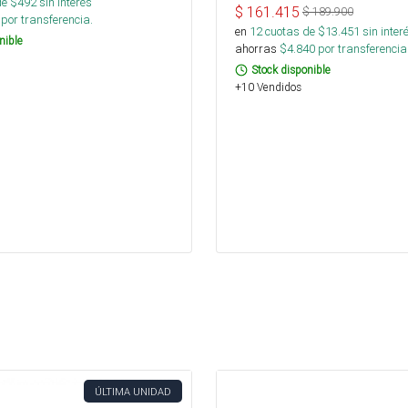
de $
492
sin interés
$
161.415
$
189.900
por transferencia.
en
12
cuotas de $
13.451
sin inter
nible
ahorras
$
4.840
por transferencia
Stock disponible
+10 Vendidos
ÚLTIMA UNIDAD