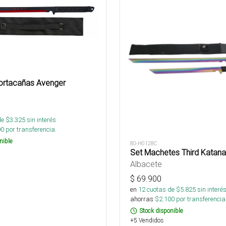
ortacañas Avenger
de $
3.325
sin interés
00
por transferencia.
nible
80-H0128C
Set Machetes Third Katana
Albacete
$
69.900
en
12
cuotas de $
5.825
sin interé
ahorras
$
2.100
por transferencia
Stock disponible
+5 Vendidos