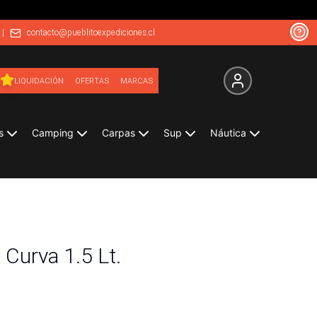
|
contacto@pueblitoexpediciones.cl
LIQUIDACIÓN
OFERTAS
MARCAS
s
Camping
Carpas
Sup
Náutica
 Curva 1.5 Lt.