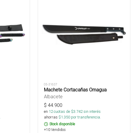
05-31637
Machete Cortacañas Omagua
Albacete
$
44.900
s
en
12
cuotas de $
3.742
sin interés
.
ahorras
$
1.350
por transferencia.
Stock disponible
+10 Vendidos