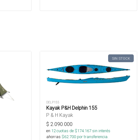
SIN STOCK
DELP155
Kayak P&H Delphin 155
P & H Kayak
$
2.090.000
en
12
cuotas de $
174.167
sin interés
ahorras
$
62.700
por transferencia.