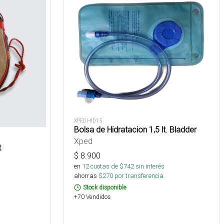
XPED HID1.5
Bolsa de Hidratacion 1,5 lt. Bladder
Xped
t
$
8.900
en
12
cuotas de $
742
sin interés
ahorras
$
270
por transferencia.
s
Stock disponible
+70 Vendidos