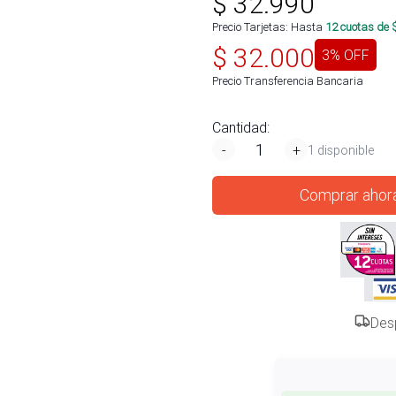
$
32.990
Precio Tarjetas: Hasta
12
cuotas de 
$
32.000
3
% OFF
Precio Transferencia Bancaria
Cantidad:
-
+
1 disponible
Comprar ahor
Des