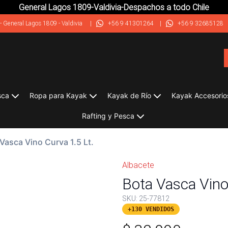
General Lagos 1809-Valdivia-Despachos a todo Chile
-
General Lagos 1809 - Valdivia
|
+56 9 41301264
|
+56 9 32685128
sca
Ropa para Kayak
Kayak de Río
Kayak Accesorio
Rafting y Pesca
Vasca Vino Curva 1.5 Lt.
Albacete
Bota Vasca Vino
SKU:
25-77812
+130 VENDIDOS