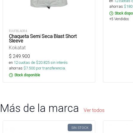
en
12
cuotas 
ahorras
$
180
Stock dispo
+5 Vendidos
PJUFBLAOR4
Chaqueta Semi Seca Blast Short
Sleeve
Kokatat
$
249.900
en
12
cuotas de $
20.825
sin interés
ahorras
$
7.500
por transferencia.
Stock disponible
Más de la marca
Ver todos
SIN STOCK