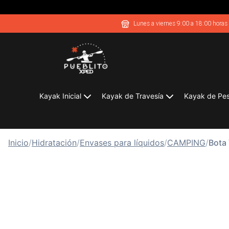
Lunes a viernes 9:00 a 18:00 horas
Kayak Inicial
Kayak de Travesía
Kayak de Pe
Inicio
/
Hidratación
/
Envases para líquidos
/
CAMPING
/
Bota 