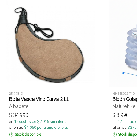
25-77813
NH14S002-T-10
Bota Vasca Vino Curva 2 Lt.
Bidón Cola
Albacete
Naturehike
$
34.990
$
8.990
en
12
cuotas de $
2.916
sin interés
en
12
cuotas 
ahorras
$
1.050
por transferencia.
ahorras
$
270
Stock disponible
Stock dispo