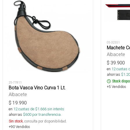
05-32551
Machete C
Albacete
$
39.900
en
12
cuotas 
ahorras
$
1.2
Stock dispo
25-77811
+5 Vendidos
Bota Vasca Vino Curva 1 Lt.
Albacete
$
19.990
en
12
cuotas de $
1.666
sin interés
ahorras
$
600
por transferencia.
Sin stock
, consulta por disponibilidad.
+90 Vendidos