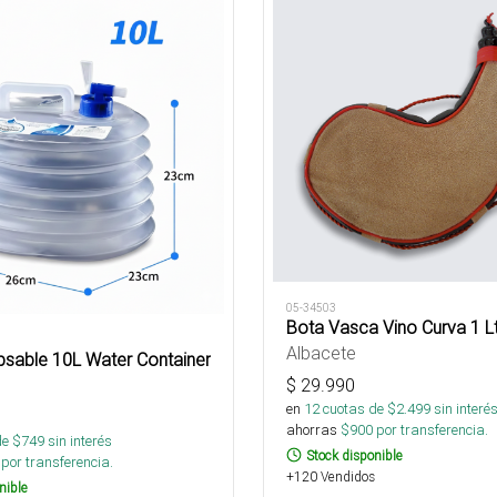
05-34503
Bota Vasca Vino Curva 1 L
Albacete
psable 10L Water Container
$
29.990
en
12
cuotas de $
2.499
sin interé
ahorras
$
900
por transferencia.
de $
749
sin interés
Stock disponible
por transferencia.
+120 Vendidos
nible