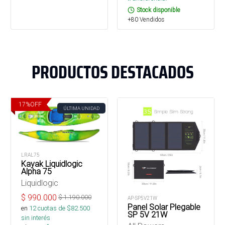
Stock disponible
+80 Vendidos
PRODUCTOS DESTACADOS
17
%
OFF
ÚLTIMA UNIDAD
LRAL75
Kayak Liquidlogic
Alpha 75
Liquidlogic
$
990.000
$
1.190.000
AP-SP5V21W
Panel Solar Plegable
en
12
cuotas de $
82.500
SP 5V 21W
sin interés