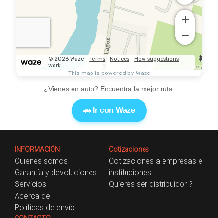
¿Vienes en auto? Encuentra la mejor ruta:
🚗 Ir con Waze
INFORMACIÓN
Cotizaciones
Quienes somos
Cotizaciones a empresas e
Garantía y devoluciones
instituciones
Servicios
Quieres ser distribuidor ?
Acerca de
Políticas de envío