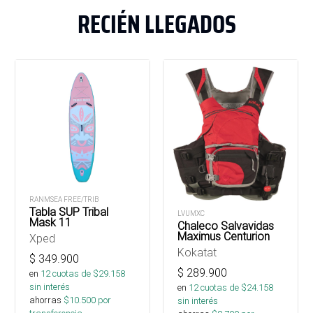
RECIÉN LLEGADOS
RANMSEA FREE/TRIB
Tabla SUP Tribal
LVUMXC
Mask 11
Chaleco Salvavidas
Maximus Centurion
Xped
Kokatat
$
349.900
$
289.900
en
12
cuotas de $
29.158
sin interés
en
12
cuotas de $
24.158
ahorras
$
10.500
por
sin interés