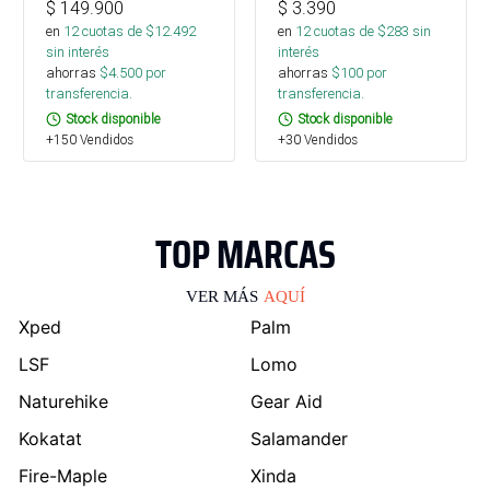
$
149.900
$
3.390
en
12
cuotas de $
12.492
en
12
cuotas de $
283
sin
sin interés
interés
ahorras
$
4.500
por
ahorras
$
100
por
transferencia.
transferencia.
Stock disponible
Stock disponible
+150 Vendidos
+30 Vendidos
TOP MARCAS
VER MÁS
AQUÍ
Xped
Palm
LSF
Lomo
Naturehike
Gear Aid
Kokatat
Salamander
Fire-Maple
Xinda