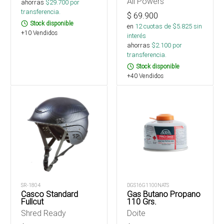
All Powers
ahorras
$
29.700
por
transferencia.
$
69.900
Stock disponible
en
12
cuotas de $
5.825
sin
+10 Vendidos
interés
ahorras
$
2.100
por
transferencia.
Stock disponible
+40 Vendidos
SR-1804
DGS16G1100NATS
Casco Standard
Gas Butano Propano
Fullcut
110 Grs.
Shred Ready
Doite