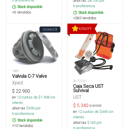
transferencia.
ahorras
$
8.700
por
transferencia.
Stock disponible
+5 Vendidos
Stock disponible
+280 Vendidos
40
%
OFF
3
ÚLTIMAS
1482
Valvula C-7 Valve
20-727-01
Xped
Caja Seca UST
Survival
$
22.900
UST
en
12
cuotas de $
1.908
sin
interés
$
5.340
$
8.900
ahorras
$
690
por
en
12
cuotas de $
445
sin
transferencia.
interés
Stock disponible
ahorras
$
160
por
+10 Vendidos
transferencia.