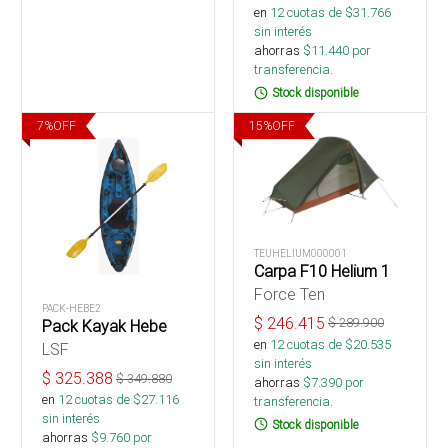
en
12
cuotas de $
31.766
sin interés
ahorras
$
11.440
por
transferencia.
Stock disponible
7
%
OFF
15
%
OFF
TEUHELIUM000001
Carpa F10 Helium 1
Force Ten
PACK-HEBE2
$
246.415
$
289.900
Pack Kayak Hebe
en
12
cuotas de $
20.535
LSF
sin interés
$
325.388
$
349.880
ahorras
$
7.390
por
en
12
cuotas de $
27.116
transferencia.
sin interés
Stock disponible
ahorras
$
9.760
por