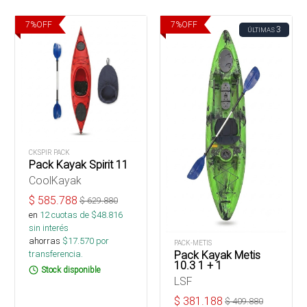
7
%
OFF
7
%
OFF
3
ÚLTIMAS
CKSPIR PACK
Pack Kayak Spirit 11
CoolKayak
$
585.788
$
629.880
en
12
cuotas de $
48.816
sin interés
ahorras
$
17.570
por
PACK-METIS
transferencia.
Pack Kayak Metis
10.3 1 + 1
Stock disponible
LSF
$
381.188
$
409.880