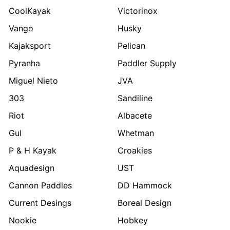
CoolKayak
Victorinox
Vango
Husky
Kajaksport
Pelican
Pyranha
Paddler Supply
Miguel Nieto
JVA
303
Sandiline
Riot
Albacete
Gul
Whetman
P & H Kayak
Croakies
Aquadesign
UST
Cannon Paddles
DD Hammock
Current Desings
Boreal Design
Nookie
Hobkey