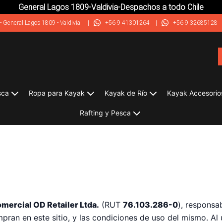
General Lagos 1809-Valdivia-Despachos a todo Chile
-
General Lagos 1809 - Valdivia
|
+56 9 41301264
|
+56 9 32685128
sca
Ropa para Kayak
Kayak de Río
Kayak Accesorio
Rafting y Pesca
mercial OD Retailer Ltda.
(RUT
76.103.286-0
), responsa
pran en este sitio, y las condiciones de uso del mismo. Al u