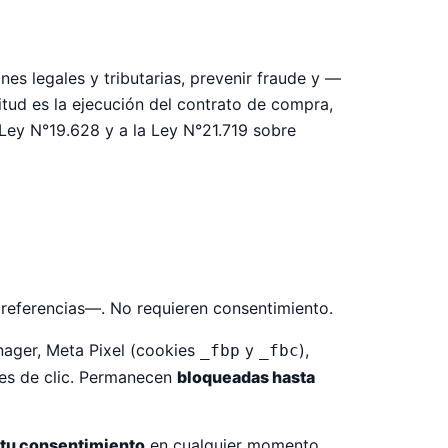
es legales y tributarias, prevenir fraude y —
ud es la ejecución del contrato de compra,
 Ley N°19.628 y a la Ley N°21.719 sobre
preferencias—. No requieren consentimiento.
nager, Meta Pixel (cookies
y
),
_fbp
_fbc
res de clic. Permanecen
bloqueadas hasta
r tu consentimiento
en cualquier momento