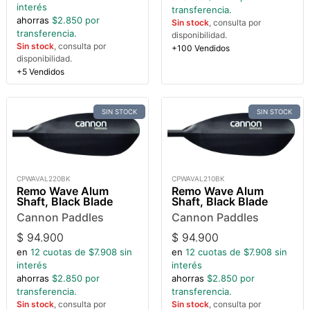
interés
transferencia.
ahorras
$
2.850
por
Sin stock
, consulta por
transferencia.
disponibilidad.
Sin stock
, consulta por
+100 Vendidos
disponibilidad.
+5 Vendidos
SIN STOCK
SIN STOCK
CPWAVAL220BK
CPWAVAL210BK
Remo Wave Alum
Remo Wave Alum
Shaft, Black Blade
Shaft, Black Blade
Cannon Paddles
Cannon Paddles
$
94.900
$
94.900
en
12
cuotas de $
7.908
sin
en
12
cuotas de $
7.908
sin
interés
interés
ahorras
$
2.850
por
ahorras
$
2.850
por
transferencia.
transferencia.
Sin stock
, consulta por
Sin stock
, consulta por