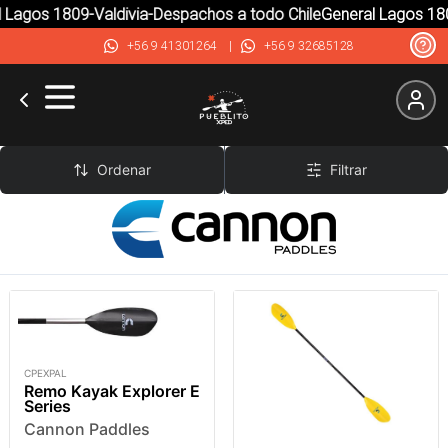
Lagos 1809-Valdivia-Despachos a todo Chile
General Lagos 180
+56 9 41301264
|
+56 9 32685128
Cannon Paddles
Ordenar
Filtrar
CPEXPAL
Remo Kayak Explorer E
Series
Cannon Paddles