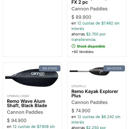
FX 2 pc
Cannon Paddles
$
89.900
en
12
cuotas de $
7.492
sin
interés
ahorras
$
2.700
por
transferencia.
Stock disponible
+60 Vendidos
SIN STOCK
SIN STOCK
CPEXPPLU
Remo Kayak Explorer
Plus
CPWAVAL230BK
Remo Wave Alum
Cannon Paddles
Shaft, Black Blade
$
74.900
Cannon Paddles
en
12
cuotas de $
6.242
sin
$
94.900
interés
en
12
cuotas de $
7.908
sin
ahorras
$
2.250
por