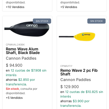
disponibilidad.
disponibilidad.
+10 Vendidos
+5 Vendidos
SIN STOCK
SIN STOCK
CPWAVAL240BK
Remo Wave Alum
Shaft, Black Blade
Cannon Paddles
$
94.900
CPWAVFIY
Remo Wave 2 pc Fib
en
12
cuotas de $
7.908
sin
Shaft
interés
Cannon Paddles
ahorras
$
2.850
por
transferencia.
$
129.900
Sin stock
, consulta por
en
12
cuotas de $
10.825
sin
disponibilidad.
interés
+5 Vendidos
ahorras
$
3.900
por
transferencia.