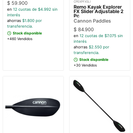
CPEXPFXSLI
$
59.900
Remo Kayak Explorer
en
12
cuotas de $
4.992
sin
FX Slider Adjustable 2
interés
Pc
Cannon Paddles
ahorras
$
1.800
por
transferencia.
$
84.900
Stock disponible
en
12
cuotas de $
7.075
sin
+460 Vendidos
interés
ahorras
$
2.550
por
transferencia.
Stock disponible
+30 Vendidos