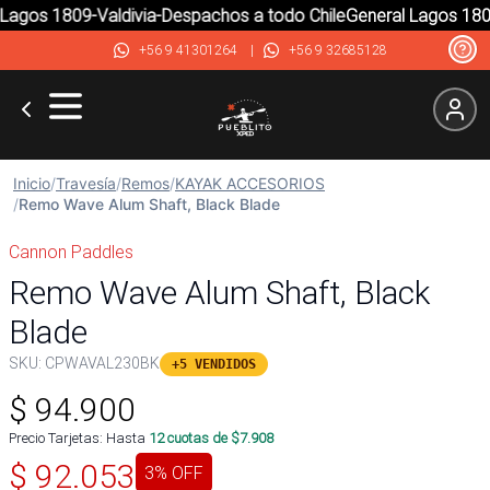
agos 1809-Valdivia-Despachos a todo Chile
General Lagos 1809-
+56 9 41301264
|
+56 9 32685128
Inicio
/
Travesía
/
Remos
/
KAYAK ACCESORIOS
/
Remo Wave Alum Shaft, Black Blade
Cannon Paddles
Remo Wave Alum Shaft, Black
Blade
SKU:
CPWAVAL230BK
+5 VENDIDOS
$
94.900
Precio Tarjetas: Hasta
12
cuotas de $
7.908
$
92.053
3
% OFF