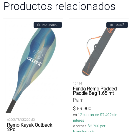
Productos relacionados
2
ÚLTIMA UNIDAD
ÚLTIMAS
10414
Funda Remo Padded
Paddle Bag 1.65 mt
Palm
$
89.900
en
12
cuotas de $
7.492
sin
ACCOUTBACK220MO
interés
Remo Kayak Outback
ahorras
$
2.700
por
2Pc
transferencia.