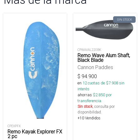
SIN STOCK
CPWAVAL220BK
Remo Wave Alum Shaft,
Black Blade
Cannon Paddles
$
94.900
en
12
cuotas de $
7.908
sin
interés
ahorras
$
2.850
por
transferencia.
Sin stock
, consulta por
disponibilidad.
+10 Vendidos
CPEXPFX
Remo Kayak Explorer FX
2 pc