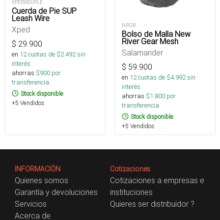
XPEDWSUPLE
Cuerda de Pie SUP
Leash Wire
NRGB
Xped
Bolso de Malla New
River Gear Mesh
$
29.900
Salamander
en
12
cuotas de $
2.492
sin
interés
$
59.900
ahorras
$
900
por
en
12
cuotas de $
4.992
sin
transferencia.
interés
Stock disponible
ahorras
$
1.800
por
+5 Vendidos
transferencia.
Stock disponible
+5 Vendidos
INFORMACIÓN
Cotizaciones
Quienes somos
Cotizaciones a empresas e
Garantía y devoluciones
instituciones
Servicios
Quieres ser distribuidor ?
Acerca de