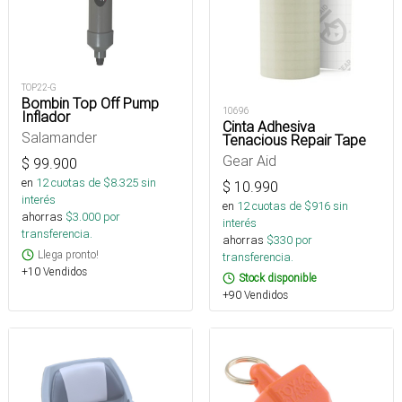
TOP22-G
Bombin Top Off Pump
10696
Inflador
Cinta Adhesiva
Salamander
Tenacious Repair Tape
Gear Aid
$
99.900
en
12
cuotas de $
8.325
sin
$
10.990
interés
en
12
cuotas de $
916
sin
ahorras
$
3.000
por
interés
transferencia.
ahorras
$
330
por
Llega pronto!
transferencia.
+10 Vendidos
Stock disponible
+90 Vendidos