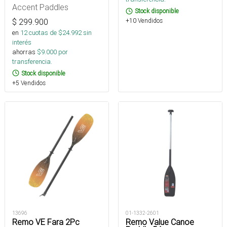
Accent Paddles
Stock disponible
$
299.900
+10 Vendidos
en
12
cuotas de $
24.992
sin
interés
ahorras
$
9.000
por
transferencia.
Stock disponible
+5 Vendidos
13696
01-1332-2601
Remo VE Fara 2Pc
Remo Value Canoe