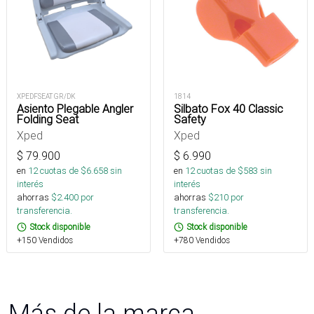
XPEDFSEAT GR/DK
1814
Asiento Plegable Angler
Silbato Fox 40 Classic
Folding Seat
Safety
Xped
Xped
$
79.900
$
6.990
en
12
cuotas de $
6.658
sin
en
12
cuotas de $
583
sin
interés
interés
ahorras
$
2.400
por
ahorras
$
210
por
transferencia.
transferencia.
Stock disponible
Stock disponible
+150 Vendidos
+780 Vendidos
Más de la marca