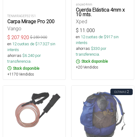
alxped4mm
Cuerda Elástica 4mm x
10 mts.
TENMIRAGEP32151
Carpa Mirage Pro 200
Xped
Vango
$
11.000
$
207.920
en
12
cuotas de $
917
sin
$
259.900
interés
en
12
cuotas de $
17.327
sin
ahorras
$
330
por
interés
transferencia.
ahorras
$
6.240
por
transferencia.
Stock disponible
+20 Vendidos
Stock disponible
+1170 Vendidos
2
ÚLTIMAS