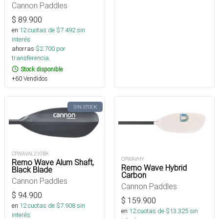
Cannon Paddles
$
89.900
en
12
cuotas de $
7.492
sin
interés
ahorras
$
2.700
por
transferencia.
Stock disponible
+60 Vendidos
SIN STOCK
CPWAVAL210BK
CPWAVHY
Remo Wave Alum Shaft,
Remo Wave Hybrid
Black Blade
Carbon
Cannon Paddles
Cannon Paddles
$
94.900
$
159.900
en
12
cuotas de $
7.908
sin
en
12
cuotas de $
13.325
sin
interés