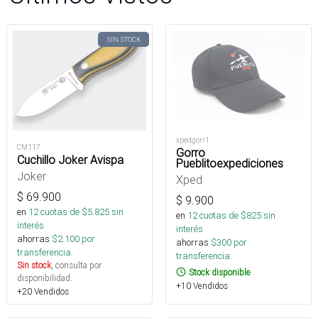
SIN STOCK
xpedgorr1
CM117
Gorro
Cuchillo Joker Avispa
Pueblitoexpediciones
Joker
Xped
$
69.900
$
9.900
en
12
cuotas de $
5.825
sin
en
12
cuotas de $
825
sin
interés
interés
ahorras
$
2.100
por
ahorras
$
300
por
transferencia.
transferencia.
Sin stock
, consulta por
Stock disponible
disponibilidad.
+10 Vendidos
+20 Vendidos