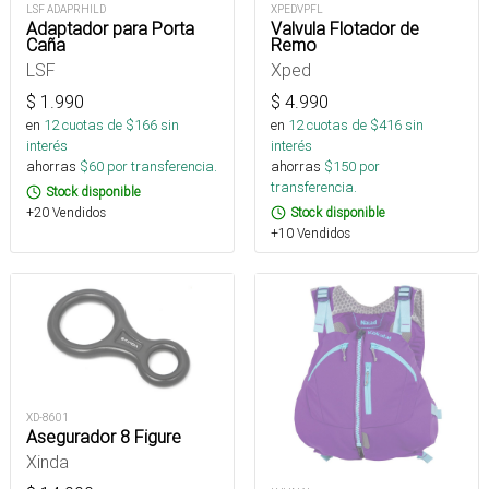
LSF ADAPRHILD
XPEDVPFL
Adaptador para Porta
Valvula Flotador de
Caña
Remo
LSF
Xped
$
1.990
$
4.990
en
12
cuotas de $
166
sin
en
12
cuotas de $
416
sin
interés
interés
ahorras
$
60
por transferencia.
ahorras
$
150
por
transferencia.
Stock disponible
+20 Vendidos
Stock disponible
+10 Vendidos
XD-8601
Asegurador 8 Figure
Xinda