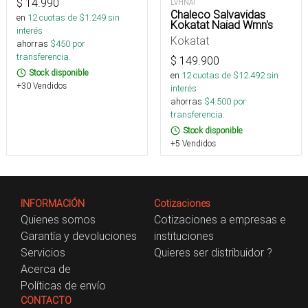
$
14.990
LVHNAI
Chaleco Salvavidas
en
12
cuotas de $
1.249
sin
Kokatat Naiad Wmn's
interés
Kokatat
ahorras
$
450
por
transferencia.
$
149.900
Stock disponible
en
12
cuotas de $
12.492
sin
+30 Vendidos
interés
ahorras
$
4.500
por
transferencia.
Stock disponible
+5 Vendidos
INFORMACIÓN
Cotizaciones
Quienes somos
Cotizaciones a empresas e
Garantía y devoluciones
instituciones
Servicios
Quieres ser distribuidor ?
Acerca de
Políticas de envío
CONTACTO