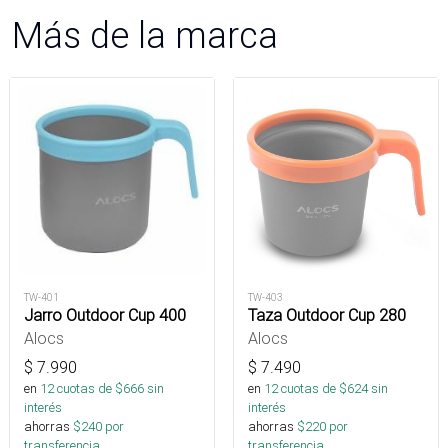
Más de la marca
TW-401
TW-403
Jarro Outdoor Cup 400
Taza Outdoor Cup 280
Alocs
Alocs
$
7.990
$
7.490
en
12
cuotas de $
666
sin
en
12
cuotas de $
624
sin
interés
interés
ahorras
$
240
por
ahorras
$
220
por
transferencia.
transferencia.