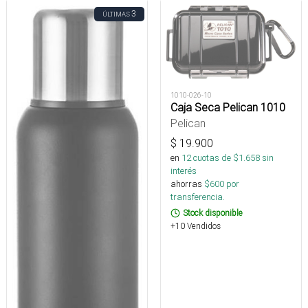
3
ÚLTIMAS
1010-026-10
Caja Seca Pelican 1010
Pelican
$
19.900
en
12
cuotas de $
1.658
sin
interés
ahorras
$
600
por
transferencia.
Stock disponible
+10 Vendidos