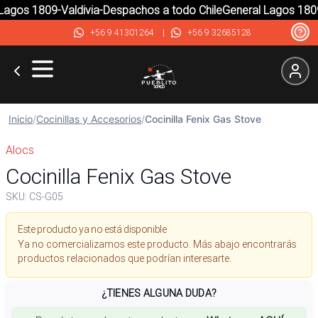
agos 1809-Valdivia-Despachos a todo Chile
General Lagos 1809-
+56 9 41301264
|
+56 9 32685128
Inicio
/
Cocinillas y Accesorios
/
Cocinilla Fenix Gas Stove
Alocs
Cocinilla Fenix Gas Stove
SKU:
CS-G05
Este producto ya no está disponible
Ya no comercializamos este producto. Más abajo encontrarás
productos relacionados que podrían interesarte.
¿TIENES ALGUNA DUDA?