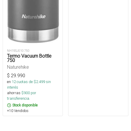
NH19SJ010 750
Termo Vacuum Bottle
750
Naturehike
$
29.990
en
12
cuotas de $
2.499
sin
interés
ahorras
$
900
por
transferencia.
Stock disponible
+10 Vendidos