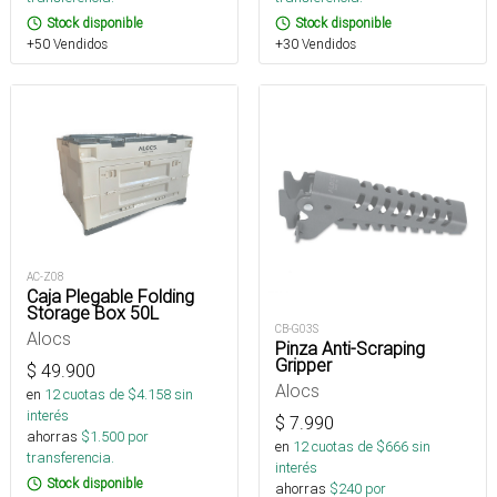
Stock disponible
Stock disponible
+50 Vendidos
+30 Vendidos
AC-Z08
Caja Plegable Folding
Storage Box 50L
CB-G03S
Alocs
Pinza Anti-Scraping
Gripper
$
49.900
Alocs
en
12
cuotas de $
4.158
sin
interés
$
7.990
ahorras
$
1.500
por
en
12
cuotas de $
666
sin
transferencia.
interés
Stock disponible
ahorras
$
240
por