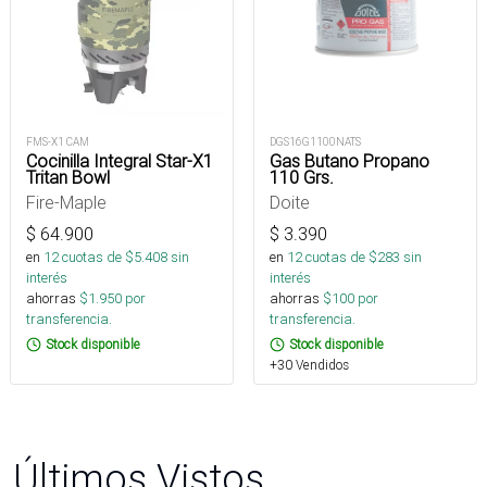
FMS-X1 CAM
DGS16G1100NATS
Cocinilla Integral Star-X1
Gas Butano Propano
Tritan Bowl
110 Grs.
Fire-Maple
Doite
$
64.900
$
3.390
en
12
cuotas de $
5.408
sin
en
12
cuotas de $
283
sin
interés
interés
ahorras
$
1.950
por
ahorras
$
100
por
transferencia.
transferencia.
Stock disponible
Stock disponible
+30 Vendidos
Últimos Vistos