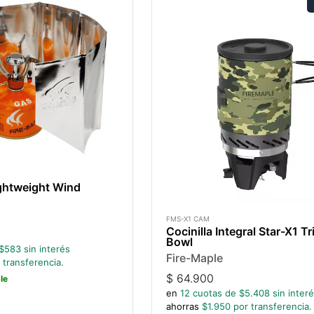
ightweight Wind
FMS-X1 CAM
Cocinilla Integral Star-X1 Tr
Bowl
$
583
sin interés
Fire-Maple
 transferencia.
$
64.900
le
en
12
cuotas de $
5.408
sin inter
ahorras
$
1.950
por transferencia.