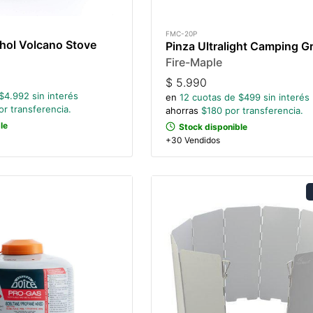
FMC-20P
ohol Volcano Stove
Pinza Ultralight Camping G
Fire-Maple
$
5.990
$
4.992
sin interés
en
12
cuotas de $
499
sin interés
r transferencia.
ahorras
$
180
por transferencia.
le
Stock disponible
+30 Vendidos