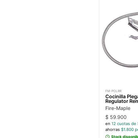
FM-POLRR
Cocinilla Pleg
Regulator Re
Fire-Maple
$
59.900
en
12
cuotas de 
ahorras
$
1.800
po
Stock disponib