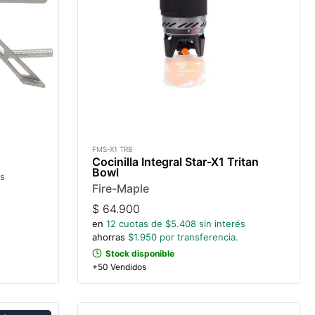
FMS-X1 TRB
Cocinilla Integral Star-X1 Tritan
Bowl
és
Fire-Maple
$
64.900
en
12
cuotas de $
5.408
sin interés
ahorras
$
1.950
por transferencia.
Stock disponible
+50 Vendidos