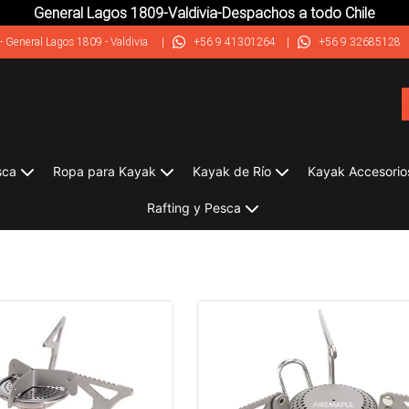
General Lagos 1809-Valdivia-Despachos a todo Chile
-
General Lagos 1809 - Valdivia
|
+56 9 41301264
|
+56 9 32685128
sca
Ropa para Kayak
Kayak de Río
Kayak Accesorio
Rafting y Pesca