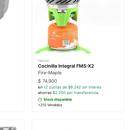
FMS-X2
s
Cocinilla Integral FMS-X2
Fire-Maple
$
74.900
en
12
cuotas de $
6.242
sin interés
ahorras
$
2.250
por transferencia.
Stock disponible
+210 Vendidos