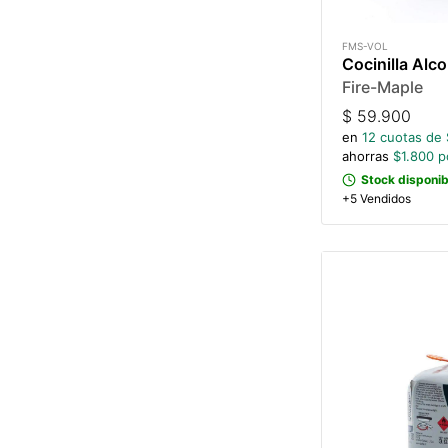
FMS-VOL
Cocinilla Alc
Fire-Maple
$
59.900
en
12
cuotas de 
ahorras
$
1.800
po
Stock disponib
+5 Vendidos