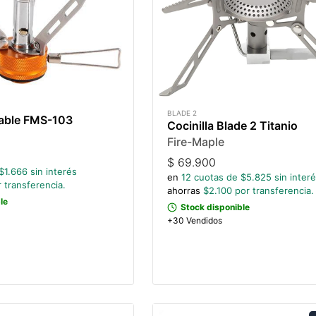
BLADE 2
gable FMS-103
Cocinilla Blade 2 Titanio
Fire-Maple
$
69.900
$
1.666
sin interés
en
12
cuotas de $
5.825
sin inter
 transferencia.
ahorras
$
2.100
por transferencia.
le
Stock disponible
+30 Vendidos