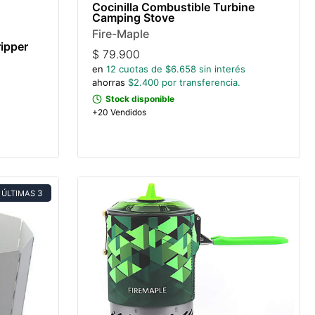
Cocinilla Combustible Turbine
Camping Stove
Fire-Maple
ripper
$
79.900
en
12
cuotas de $
6.658
sin interés
ahorras
$
2.400
por transferencia.
Stock disponible
+20 Vendidos
3
ÚLTIMAS