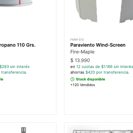
FMW-510
ropano 110 Grs.
Paraviento Wind-Screen
Fire-Maple
$
13.990
$
283
sin interés
en
12
cuotas de $
1.166
sin interé
 transferencia.
ahorras
$
420
por transferencia.
le
Stock disponible
+120 Vendidos