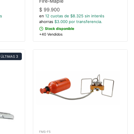
Fire-Maple
$
99.900
és
en
12
cuotas de $
8.325
sin interés
ahorras
$
3.000
por transferencia.
Stock disponible
+40 Vendidos
3
ÚLTIMAS
FMS-F5