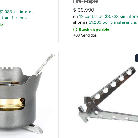
Fire-Maple
$
39.990
$
1.083
sin interés
en
12
cuotas de $
3.333
sin inter
 transferencia.
ahorras
$
1.200
por transferencia.
le
Stock disponible
+60 Vendidos