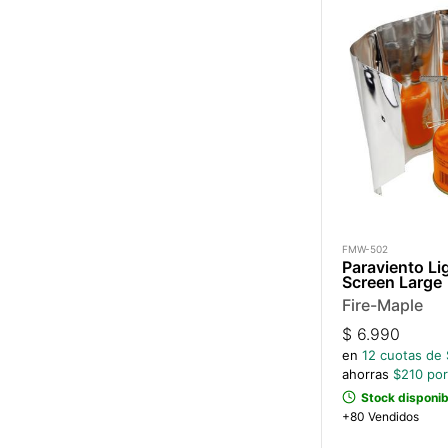
FMW-502
Paraviento L
Screen Large
Fire-Maple
$
6.990
en
12
cuotas de 
ahorras
$
210
por
Stock disponib
+80 Vendidos