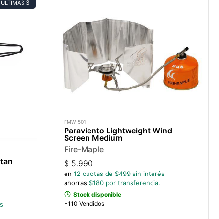
3
ÚLTIMAS
FMW-501
Paraviento Lightweight Wind
Screen Medium
Fire-Maple
itan
$
5.990
en
12
cuotas de $
499
sin interés
ahorras
$
180
por transferencia.
Stock disponible
+110 Vendidos
és