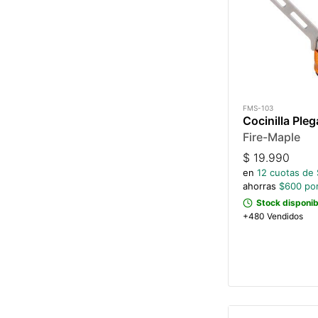
FMS-103
Cocinilla Ple
Fire-Maple
$
19.990
en
12
cuotas de 
ahorras
$
600
por
Stock disponib
+480 Vendidos