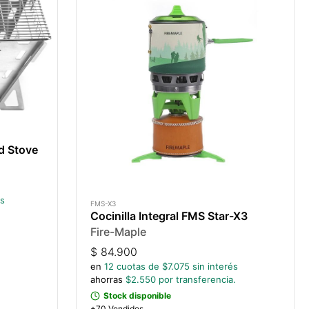
d Stove
és
FMS-X3
Cocinilla Integral FMS Star-X3
Fire-Maple
$
84.900
en
12
cuotas de $
7.075
sin interés
ahorras
$
2.550
por transferencia.
Stock disponible
+70 Vendidos