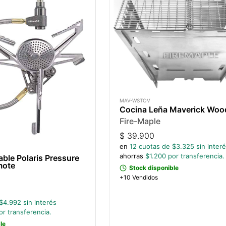
MAV-WSTOV
Cocina Leña Maverick Woo
Fire-Maple
$
39.900
en
12
cuotas de $
3.325
sin inter
ahorras
$
1.200
por transferencia.
able Polaris Pressure
mote
Stock disponible
+10 Vendidos
$
4.992
sin interés
r transferencia.
le