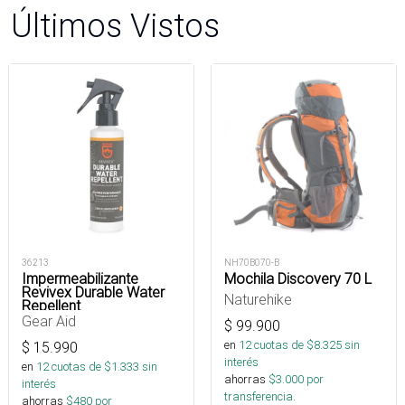
Últimos Vistos
36213
NH70B070-B
Impermeabilizante
Mochila Discovery 70 L
Revivex Durable Water
Naturehike
Repellent
Gear Aid
$
99.900
en
12
cuotas de $
8.325
sin
$
15.990
interés
en
12
cuotas de $
1.333
sin
ahorras
$
3.000
por
interés
transferencia.
ahorras
$
480
por