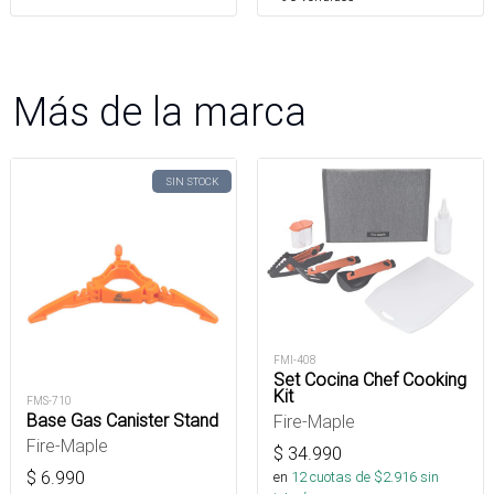
Más de la marca
SIN STOCK
FMI-408
Set Cocina Chef Cooking
Kit
FMS-710
Base Gas Canister Stand
Fire-Maple
Fire-Maple
$
34.990
$
6.990
en
12
cuotas de $
2.916
sin