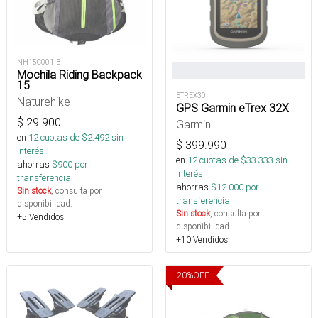
NH15C001-B
Mochila Riding Backpack
15
ETREX30
Naturehike
GPS Garmin eTrex 32X
$
29.900
Garmin
en
12
cuotas de $
2.492
sin
$
399.990
interés
en
12
cuotas de $
33.333
sin
ahorras
$
900
por
interés
transferencia.
ahorras
$
12.000
por
Sin stock
, consulta por
transferencia.
disponibilidad.
Sin stock
, consulta por
+5 Vendidos
disponibilidad.
+10 Vendidos
20
%
OFF