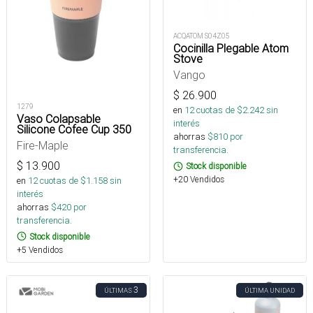
ACQATOM S04Z05
Cocinilla Plegable Atom
Stove
Vango
$
26.900
1279
en
12
cuotas de $
2.242
sin
Vaso Colapsable
interés
Silicone Cofee Cup 350
ahorras
$
810
por
Fire-Maple
transferencia.
$
13.900
Stock disponible
+20 Vendidos
en
12
cuotas de $
1.158
sin
interés
ahorras
$
420
por
transferencia.
Stock disponible
+5 Vendidos
3
ÚLTIMAS
ÚLTIMA UNIDAD