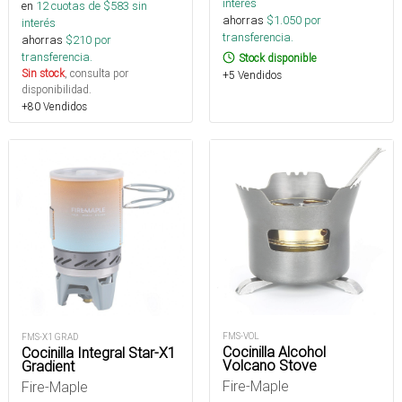
interés
en
12
cuotas de $
583
sin
ahorras
$
1.050
por
interés
transferencia.
ahorras
$
210
por
transferencia.
Stock disponible
Sin stock
, consulta por
+5 Vendidos
disponibilidad.
+80 Vendidos
FMS-VOL
FMS-X1 GRAD
Cocinilla Alcohol
Cocinilla Integral Star-X1
Volcano Stove
Gradient
Fire-Maple
Fire-Maple