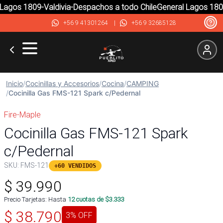
agos 1809-Valdivia-Despachos a todo Chile
General Lagos 1809-
+56 9 41301264
|
+56 9 32685128
Inicio
/
Cocinillas y Accesorios
/
Cocina
/
CAMPING
/
Cocinilla Gas FMS-121 Spark c/Pedernal
Fire-Maple
Cocinilla Gas FMS-121 Spark
c/Pedernal
SKU:
FMS-121
+60 VENDIDOS
$
39.990
Precio Tarjetas: Hasta
12
cuotas de $
3.333
$
38.790
3
% OFF