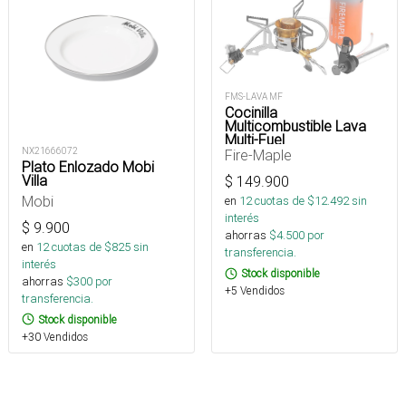
FMS-LAVA MF
Cocinilla
Multicombustible Lava
Multi-Fuel
NX21666072
Fire-Maple
Plato Enlozado Mobi
Villa
$
149.900
Mobi
en
12
cuotas de $
12.492
sin
interés
$
9.900
ahorras
$
4.500
por
en
12
cuotas de $
825
sin
transferencia.
interés
Stock disponible
ahorras
$
300
por
+5 Vendidos
transferencia.
Stock disponible
+30 Vendidos