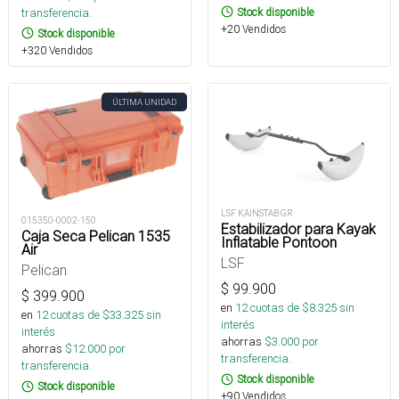
transferencia.
Stock disponible
+20 Vendidos
Stock disponible
+320 Vendidos
ÚLTIMA UNIDAD
LSF KAINSTAB GR
015350-0002-150
Estabilizador para Kayak
Caja Seca Pelican 1535
Inflatable Pontoon
Air
LSF
Pelican
$
99.900
$
399.900
en
12
cuotas de $
8.325
sin
en
12
cuotas de $
33.325
sin
interés
interés
ahorras
$
3.000
por
ahorras
$
12.000
por
transferencia.
transferencia.
Stock disponible
Stock disponible
+90 Vendidos