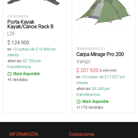
LSF RURACK B
Porta Kayak
Kayak/Canoe Rack B
LSF
$
124.900
en
12
cuotas de $
10.408
sin
TENMIRAGEP32151
Carpa Mirage Pro 200
interés
ahorras
$
3.750
por
Vango
transferencia.
$
207.920
$
259.900
Stock disponible
en
12
cuotas de $
17.327
sin
+5 Vendidos
interés
ahorras
$
6.240
por
transferencia.
Stock disponible
+1170 Vendidos
INFORMACIÓN
Cotizaciones