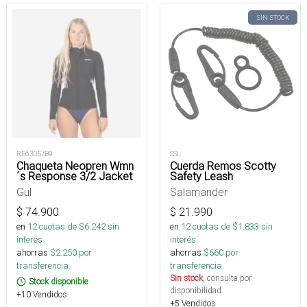
SIN STOCK
RE6305/B9
SSL
Chaqueta Neopren Wmn
Cuerda Remos Scotty
´s Response 3/2 Jacket
Safety Leash
Gul
Salamander
$
74.900
$
21.990
en
12
cuotas de $
6.242
sin
en
12
cuotas de $
1.833
sin
interés
interés
ahorras
$
2.250
por
ahorras
$
660
por
transferencia.
transferencia.
Sin stock
, consulta por
Stock disponible
disponibilidad.
+10 Vendidos
+5 Vendidos