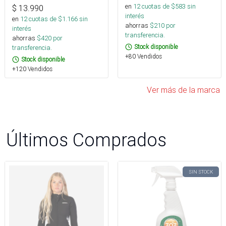
en
12
cuotas de $
583
sin
$
13.990
interés
en
12
cuotas de $
1.166
sin
ahorras
$
210
por
interés
transferencia.
ahorras
$
420
por
Stock disponible
transferencia.
+80 Vendidos
Stock disponible
+120 Vendidos
Ver más de la marca
Últimos Comprados
SIN STOCK