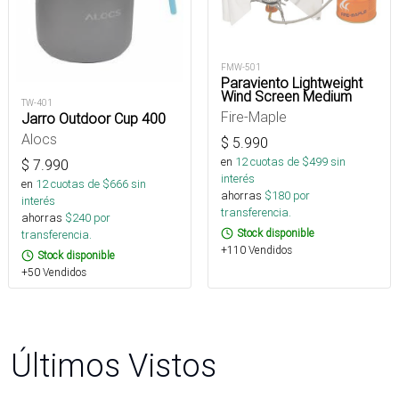
FMW-501
Paraviento Lightweight
Wind Screen Medium
TW-401
Fire-Maple
Jarro Outdoor Cup 400
Alocs
$
5.990
en
12
cuotas de $
499
sin
$
7.990
interés
en
12
cuotas de $
666
sin
ahorras
$
180
por
interés
transferencia.
ahorras
$
240
por
Stock disponible
transferencia.
+110 Vendidos
Stock disponible
+50 Vendidos
Últimos Vistos