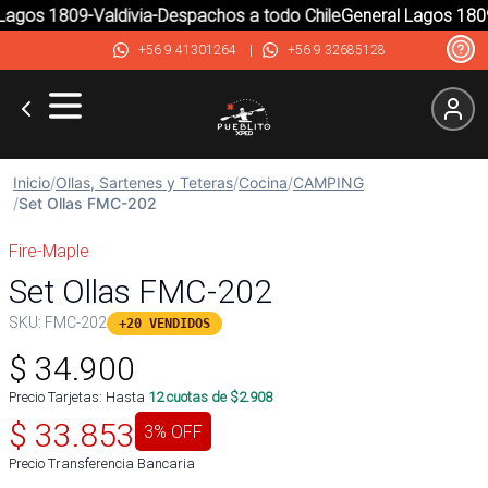
agos 1809-Valdivia-Despachos a todo Chile
General Lagos 1809-
+56 9 41301264
|
+56 9 32685128
Inicio
/
Ollas, Sartenes y Teteras
/
Cocina
/
CAMPING
/
Set Ollas FMC-202
Fire-Maple
Set Ollas FMC-202
SKU:
FMC-202
+20 VENDIDOS
$
34.900
Precio Tarjetas: Hasta
12
cuotas de $
2.908
$
33.853
3
% OFF
Precio Transferencia Bancaria