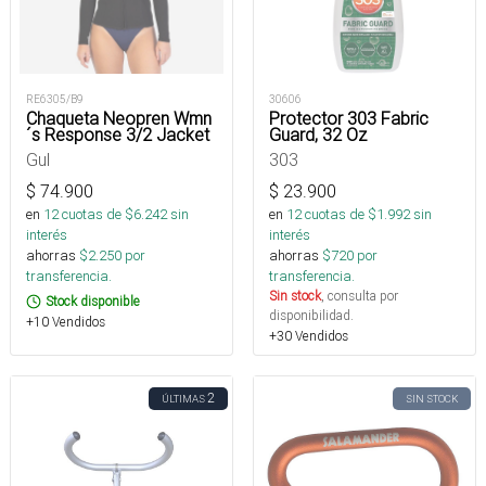
RE6305/B9
30606
Chaqueta Neopren Wmn
Protector 303 Fabric
´s Response 3/2 Jacket
Guard, 32 Oz
Gul
303
$
74.900
$
23.900
en
12
cuotas de $
6.242
sin
en
12
cuotas de $
1.992
sin
interés
interés
ahorras
$
2.250
por
ahorras
$
720
por
transferencia.
transferencia.
Sin stock
, consulta por
Stock disponible
disponibilidad.
+10 Vendidos
+30 Vendidos
2
ÚLTIMAS
SIN STOCK