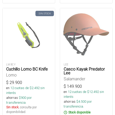
SIN STOCK
LM BC Y
LEE
Cuchillo Lomo BC Knife
Casco Kayak Predator
Lee
Lomo
Salamander
$
29.900
$
149.900
en
12
cuotas de $
2.492
sin
en
12
cuotas de $
12.492
sin
interés
interés
ahorras
$
900
por
ahorras
$
4.500
por
transferencia.
transferencia.
Sin stock
, consulta por
disponibilidad.
Stock disponible