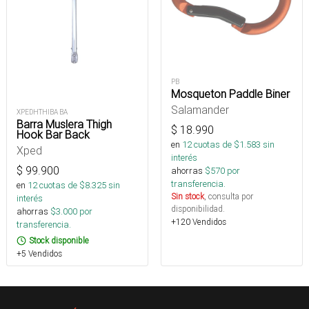
PB
Mosqueton Paddle Biner
Salamander
XPEDHTHIBA BA
Barra Muslera Thigh
$
18.990
Hook Bar Back
en
12
cuotas de $
1.583
sin
Xped
interés
$
99.900
ahorras
$
570
por
transferencia.
en
12
cuotas de $
8.325
sin
Sin stock
, consulta por
interés
disponibilidad.
ahorras
$
3.000
por
+120 Vendidos
transferencia.
Stock disponible
+5 Vendidos