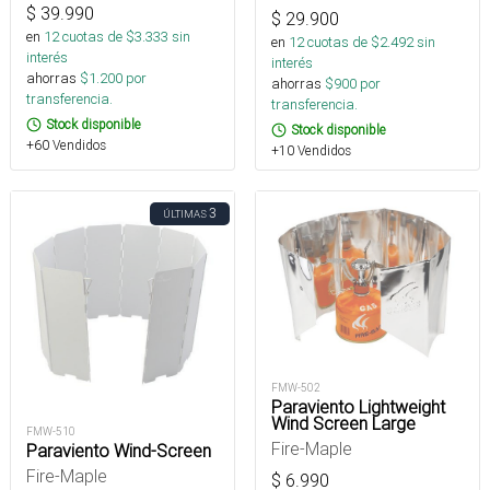
$
39.990
$
29.900
en
12
cuotas de $
3.333
sin
en
12
cuotas de $
2.492
sin
interés
interés
ahorras
$
1.200
por
ahorras
$
900
por
transferencia.
transferencia.
Stock disponible
Stock disponible
+60 Vendidos
+10 Vendidos
3
ÚLTIMAS
FMW-502
Paraviento Lightweight
Wind Screen Large
FMW-510
Fire-Maple
Paraviento Wind-Screen
Fire-Maple
$
6.990