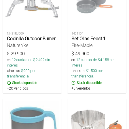
NH21RJ009
1401101
Cocinilla Outdoor Burner
Set Ollas Feast 1
Naturehike
Fire-Maple
$
29.900
$
49.900
en
12
cuotas de $
2.492
sin
en
12
cuotas de $
4.158
sin
interés
interés
ahorras
$
900
por
ahorras
$
1.500
por
transferencia.
transferencia.
Stock disponible
Stock disponible
+20 Vendidos
+5 Vendidos