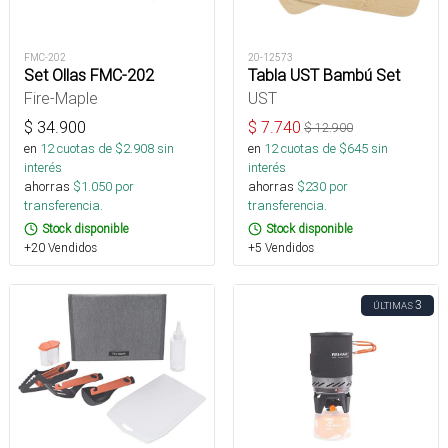
FMC-202
20-12573
Set Ollas FMC-202
Tabla UST Bambú Set
Fire-Maple
UST
$
34.900
$
7.740
$
12.900
en
12
cuotas de $
2.908
sin
en
12
cuotas de $
645
sin
interés
interés
ahorras
$
1.050
por
ahorras
$
230
por
transferencia.
transferencia.
Stock disponible
Stock disponible
+20 Vendidos
+5 Vendidos
3
ÚLTIMAS