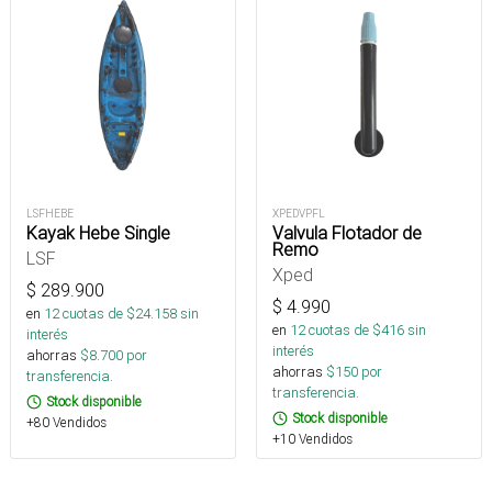
LSFHEBE
XPEDVPFL
Kayak Hebe Single
Valvula Flotador de
Remo
LSF
Xped
$
289.900
$
4.990
en
12
cuotas de $
24.158
sin
en
12
cuotas de $
416
sin
interés
interés
ahorras
$
8.700
por
ahorras
$
150
por
transferencia.
transferencia.
Stock disponible
Stock disponible
+80 Vendidos
+10 Vendidos