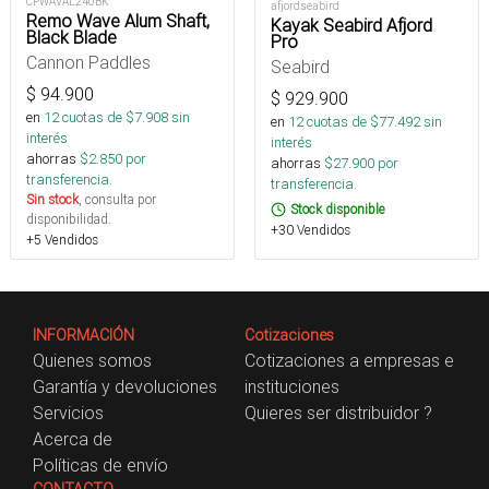
CPWAVAL240BK
afjordseabird
Remo Wave Alum Shaft,
Kayak Seabird Afjord
Black Blade
Pro
Cannon Paddles
Seabird
$
94.900
$
929.900
en
12
cuotas de $
7.908
sin
en
12
cuotas de $
77.492
sin
interés
interés
ahorras
$
2.850
por
ahorras
$
27.900
por
transferencia.
transferencia.
Sin stock
, consulta por
Stock disponible
disponibilidad.
+30 Vendidos
+5 Vendidos
INFORMACIÓN
Cotizaciones
Quienes somos
Cotizaciones a empresas e
Garantía y devoluciones
instituciones
Servicios
Quieres ser distribuidor ?
Acerca de
Políticas de envío
CONTACTO