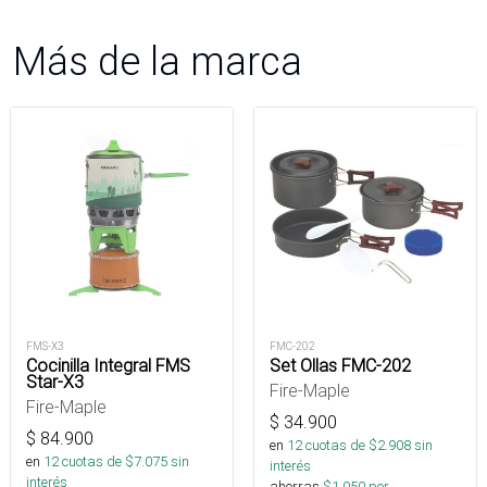
Más de la marca
FMS-X3
FMC-202
Cocinilla Integral FMS
Set Ollas FMC-202
Star-X3
Fire-Maple
Fire-Maple
$
34.900
$
84.900
en
12
cuotas de $
2.908
sin
en
12
cuotas de $
7.075
sin
interés
interés
ahorras
$
1.050
por