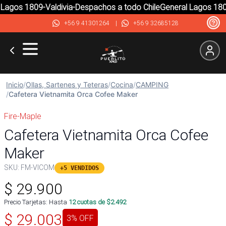
agos 1809-Valdivia-Despachos a todo Chile
General Lagos 1809
+56 9 41301264
|
+56 9 32685128
Inicio
/
Ollas, Sartenes y Teteras
/
Cocina
/
CAMPING
/
Cafetera Vietnamita Orca Cofee Maker
Fire-Maple
Cafetera Vietnamita Orca Cofee
Maker
SKU:
FM-VICOM
+5 VENDIDOS
$
29.900
Precio Tarjetas: Hasta
12
cuotas de $
2.492
$
29.003
3
% OFF