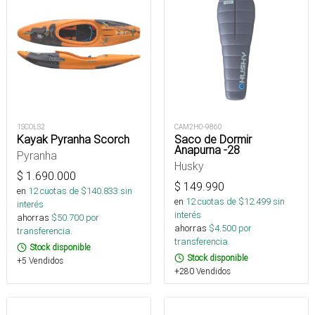
1SCOLS2
CAM2H0-9860
Kayak Pyranha Scorch
Saco de Dormir
Anapurna -28
Pyranha
Husky
$
1.690.000
$
149.990
en
12
cuotas de $
140.833
sin
en
12
cuotas de $
12.499
sin
interés
interés
ahorras
$
50.700
por
ahorras
$
4.500
por
transferencia.
transferencia.
Stock disponible
Stock disponible
+5 Vendidos
+280 Vendidos