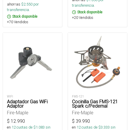
ahorras
$
2.550
por
transferencia.
transferencia.
Stock disponible
Stock disponible
+20 Vendidos
+70 Vendidos
WIFI
FMS-121
Adaptador Gas WiFi
Cocinilla Gas FMS-121
Adaptor
Spark c/Pedernal
Fire-Maple
Fire-Maple
$
12.990
$
39.990
en
12
cuotas de $
1.083
sin
en
12
cuotas de $
3.333
sin