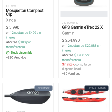
XD-Q969
Mosqueton Compact
Clip
Xinda
010-00970-10
GPS Garmin eTrex 22 X
$
5.990
Garmin
en
12
cuotas de $
499
sin
interés
$
264.990
ahorras
$
180
por
en
12
cuotas de $
22.083
sin
transferencia.
interés
Stock disponible
ahorras
$
7.950
por
+320 Vendidos
transferencia.
Sin stock
, consulta por
disponibilidad.
+10 Vendidos
SIN STOCK
ÚLTIMA UNIDAD