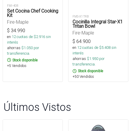
FMI-408
Set Cocina Chef Cooking
Kit
FMS-X1 TRB
Cocinilla Integral Star-X1
Fire-Maple
Tritan Bowl
$
34.990
Fire-Maple
en
12
cuotas de $
2.916
sin
$
64.900
interés
en
12
cuotas de $
5.408
sin
ahorras
$
1.050
por
interés
transferencia.
ahorras
$
1.950
por
Stock disponible
transferencia.
+5 Vendidos
Stock disponible
+50 Vendidos
Últimos Vistos