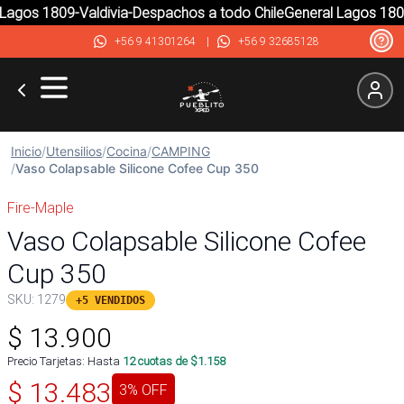
agos 1809-Valdivia-Despachos a todo Chile
General Lagos 1809-
+56 9 41301264
|
+56 9 32685128
Inicio
/
Utensilios
/
Cocina
/
CAMPING
/
Vaso Colapsable Silicone Cofee Cup 350
Fire-Maple
Vaso Colapsable Silicone Cofee
Cup 350
SKU:
1279
+5 VENDIDOS
$
13.900
Precio Tarjetas: Hasta
12
cuotas de $
1.158
$
13.483
3
% OFF