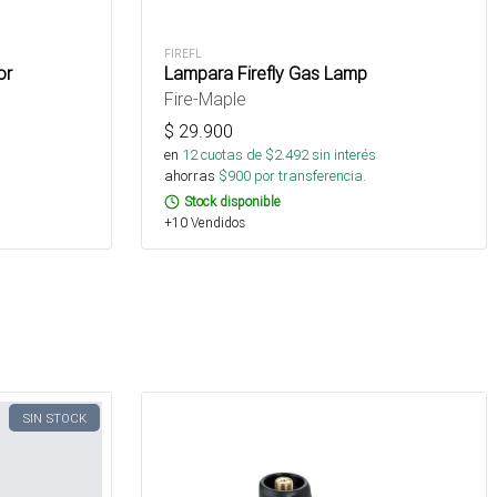
FIREFL
or
Lampara Firefly Gas Lamp
Fire-Maple
$
29.900
s
en
12
cuotas de $
2.492
sin interés
ahorras
$
900
por transferencia.
Stock disponible
+10 Vendidos
SIN STOCK