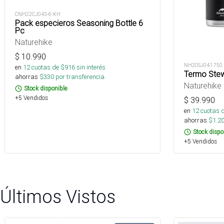
CNH22CJ043-6-KH
Pack especieros Seasoning Bottle 6
Pc
Naturehike
$
10.990
NH20SJ041 750
en
12
cuotas de $
916
sin interés
Termo Ste
ahorras
$
330
por transferencia.
Naturehike
Stock disponible
+5 Vendidos
$
39.990
en
12
cuotas 
ahorras
$
1.2
Stock dispo
+5 Vendidos
Últimos Vistos