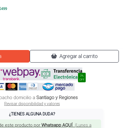
$
499
a
Agregar al carrito
3%
OFF
pacho domicilio a
Santiago y Regiones
Revisar disponibilidad y valores
¿TIENES ALGUNA DUDA?
de este producto por
Whatsapp AQUÍ
(
Lunes a