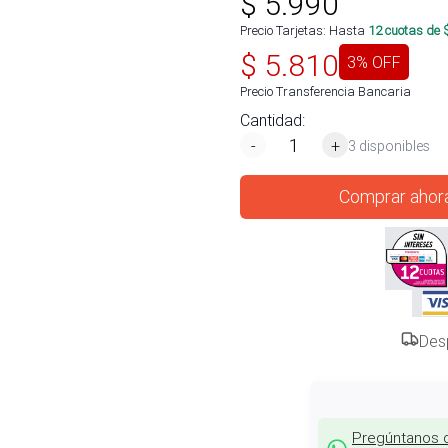
$
5.990
Precio Tarjetas: Hasta
12
cuotas de 
$
5.810
3
% OFF
Precio Transferencia Bancaria
Cantidad:
-
+
3 disponibles
Comprar ahor
Des
Pregúntanos 