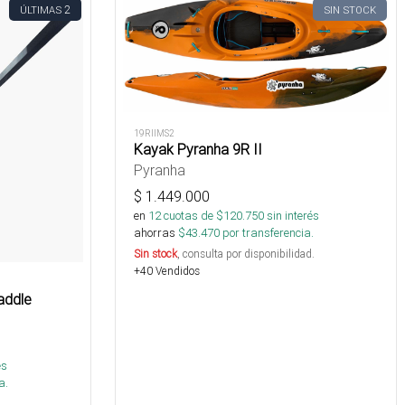
2
ÚLTIMAS
SIN STOCK
19RIIMS2
Kayak Pyranha 9R II
Pyranha
$
1.449.000
en
12
cuotas de $
120.750
sin interés
ahorras
$
43.470
por transferencia.
Sin stock
, consulta por disponibilidad.
+40 Vendidos
addle
és
a.