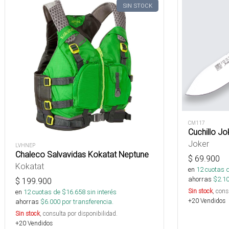
SIN STOCK
CM117
Cuchillo Jo
Joker
LVHNEP
Chaleco Salvavidas Kokatat Neptune
$
69.900
Kokatat
en
12
cuotas 
ahorras
$
2.1
$
199.900
Sin stock
, cons
en
12
cuotas de $
16.658
sin interés
+20 Vendidos
ahorras
$
6.000
por transferencia.
Sin stock
, consulta por disponibilidad.
+20 Vendidos