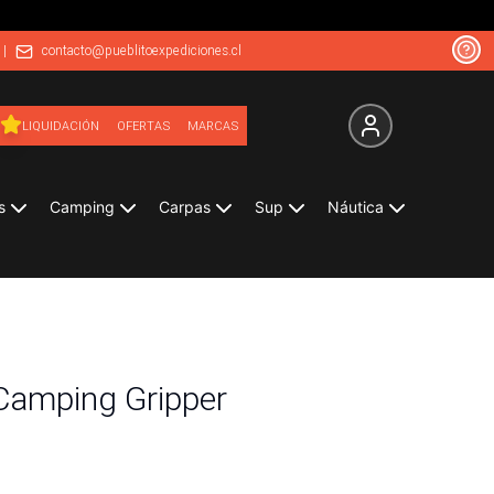
|
contacto@pueblitoexpediciones.cl
LIQUIDACIÓN
OFERTAS
MARCAS
s
Camping
Carpas
Sup
Náutica
 Camping Gripper