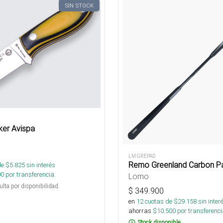
SIN STOCK
ker Avispa
LM GREPAD
Remo Greenland Carbon P
de $
5.825
sin interés
00
por transferencia.
Lomo
ulta por disponibilidad.
$
349.900
en
12
cuotas de $
29.158
sin inter
ahorras
$
10.500
por transferenci
Stock disponible