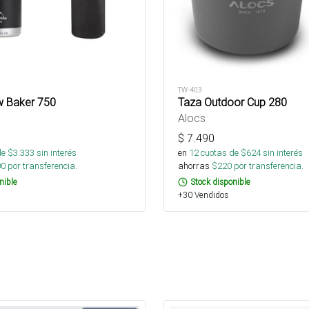
TW-403
w Baker 750
Taza Outdoor Cup 280
Alocs
$
7.490
de $
3.333
sin interés
en
12
cuotas de $
624
sin interés
00
por transferencia.
ahorras
$
220
por transferencia.
nible
Stock disponible
+30 Vendidos