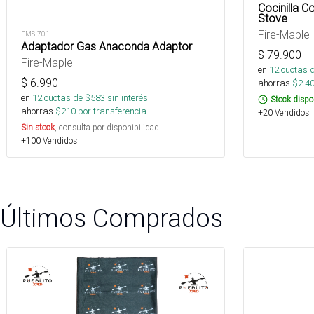
Cocinilla C
Stove
Fire-Maple
FMS-701
Adaptador Gas Anaconda Adaptor
$
79.900
Fire-Maple
en
12
cuotas 
$
6.990
ahorras
$
2.4
en
12
cuotas de $
583
sin interés
Stock dispo
ahorras
$
210
por transferencia.
+20 Vendidos
Sin stock
, consulta por disponibilidad.
+100 Vendidos
Últimos Comprados