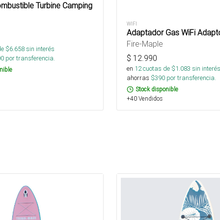
ombustible Turbine Camping
WIFI
Adaptador Gas WiFi Adapt
Fire-Maple
de $
6.658
sin interés
$
12.990
00
por transferencia.
en
12
cuotas de $
1.083
sin interé
nible
ahorras
$
390
por transferencia.
Stock disponible
+40 Vendidos