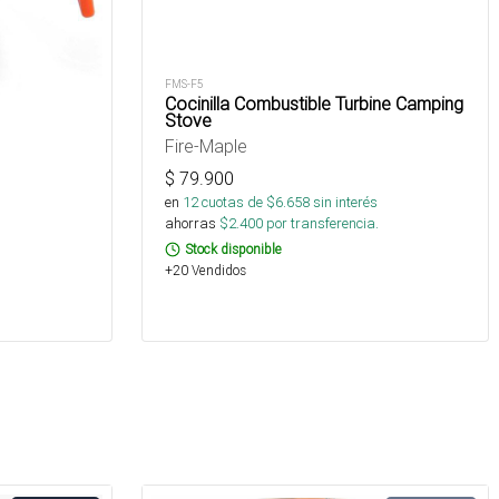
FMS-F5
Cocinilla Combustible Turbine Camping
Stove
Fire-Maple
$
79.900
en
12
cuotas de $
6.658
sin interés
ahorras
$
2.400
por transferencia.
Stock disponible
+20 Vendidos