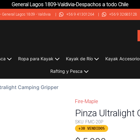
General Lagos 1809-Valdivia-Despachos a todo Chile
-
General Lagos 1809 - Valdivia
|
+56 9 41301264
|
+56 9 32685128
sca
Ropa para Kayak
Kayak de Río
Kayak Accesorio
Rafting y Pesca
tralight Camping Gripper
Fire-Maple
Pinza Ultralight
SKU:
FMC-20P
+30 VENDIDOS