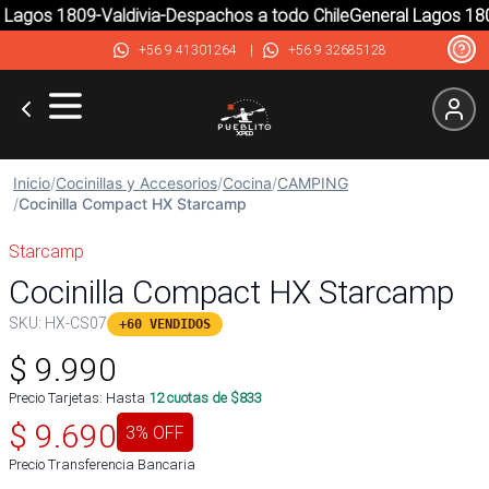
Lagos 1809-Valdivia-Despachos a todo Chile
General Lagos 1809
+56 9 41301264
|
+56 9 32685128
Inicio
/
Cocinillas y Accesorios
/
Cocina
/
CAMPING
/
Cocinilla Compact HX Starcamp
Starcamp
Cocinilla Compact HX Starcamp
SKU:
HX-CS07
+60 VENDIDOS
$
9.990
Precio Tarjetas: Hasta
12
cuotas de $
833
$
9.690
3
% OFF
Precio Transferencia Bancaria