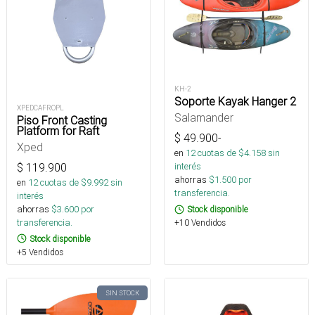
KH-2
Soporte Kayak Hanger 2
XPEDCAFROPL
Salamander
Piso Front Casting
Platform for Raft
$
49.900
-
Xped
en
12
cuotas de $
4.158
sin
$
119.900
interés
ahorras
$
1.500
por
en
12
cuotas de $
9.992
sin
transferencia.
interés
ahorras
$
3.600
por
Stock disponible
transferencia.
+10 Vendidos
Stock disponible
+5 Vendidos
SIN STOCK