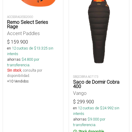
ACCSSRAGESS200O
Remo Select Series
Rage
Accent Paddles
$
159.900
en
12
cuotas de $
13.325
sin
interés
ahorras
$
4.800
por
transferencia.
Sin stock
, consulta por
disponibilidad.
SBQCOBRA A07173
+10 Vendidos
Saco de Dormir Cobra
400
Vango
$
299.900
en
12
cuotas de $
24.992
sin
interés
ahorras
$
9.000
por
transferencia.
Stock disponible