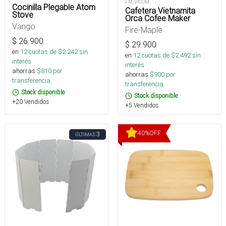
FM-VICOM
Cocinilla Plegable Atom
Cafetera Vietnamita
Stove
Orca Cofee Maker
Vango
Fire-Maple
$
26.900
$
29.900
en
12
cuotas de $
2.242
sin
en
12
cuotas de $
2.492
sin
interés
interés
ahorras
$
810
por
ahorras
$
900
por
transferencia.
transferencia.
Stock disponible
Stock disponible
+20 Vendidos
+5 Vendidos
40
%
OFF
3
ÚLTIMAS