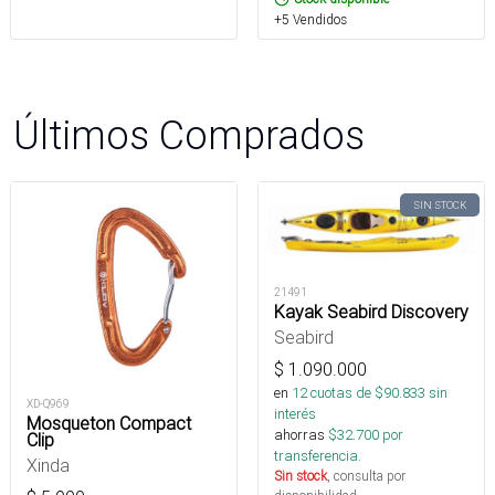
+5 Vendidos
Últimos Comprados
SIN STOCK
21491
Kayak Seabird Discovery
Seabird
$
1.090.000
en
12
cuotas de $
90.833
sin
XD-Q969
interés
Mosqueton Compact
ahorras
$
32.700
por
Clip
transferencia.
Xinda
Sin stock
, consulta por