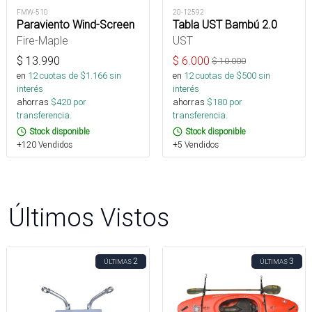
FMW-510
20-12592
Paraviento Wind-Screen
Tabla UST Bambú 2.0
Fire-Maple
UST
$
13.990
$
6.000
$
10.000
en
12
cuotas de $
1.166
sin
en
12
cuotas de $
500
sin
interés
interés
ahorras
$
420
por
ahorras
$
180
por
transferencia.
transferencia.
Stock disponible
Stock disponible
+120 Vendidos
+5 Vendidos
Últimos Vistos
2
3
ÚLTIMAS
ÚLTIMAS