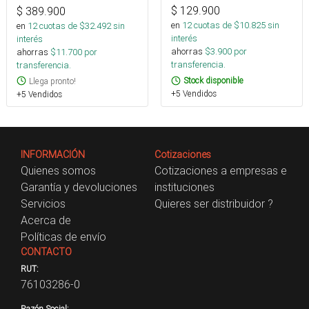
$
129.900
$
389.900
en
12
cuotas de $
10.825
sin
en
12
cuotas de $
32.492
sin
interés
interés
ahorras
$
3.900
por
ahorras
$
11.700
por
transferencia.
transferencia.
Stock disponible
Llega pronto!
+5 Vendidos
+5 Vendidos
INFORMACIÓN
Cotizaciones
Quienes somos
Cotizaciones a empresas e
Garantía y devoluciones
instituciones
Servicios
Quieres ser distribuidor ?
Acerca de
Políticas de envío
CONTACTO
RUT:
76103286-0
Razón Social: