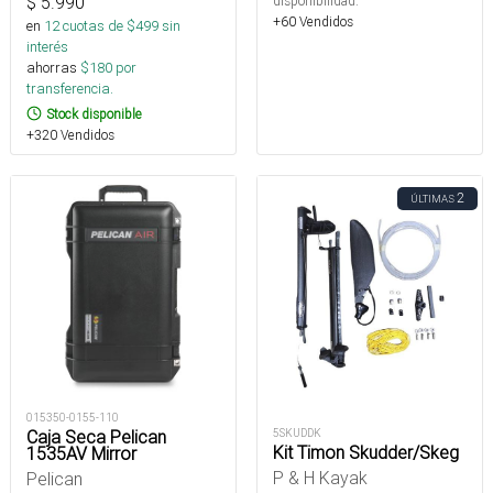
$
5.990
disponibilidad.
+60 Vendidos
en
12
cuotas de $
499
sin
interés
ahorras
$
180
por
transferencia.
Stock disponible
+320 Vendidos
2
ÚLTIMAS
015350-0155-110
Caja Seca Pelican
5SKUDDK
Kit Timon Skudder/Skeg
1535AV Mirror
P & H Kayak
Pelican