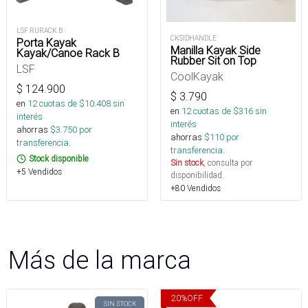
LSF RURACK B
CKSIDHANDLE
Porta Kayak
Manilla Kayak Side
Kayak/Canoe Rack B
Rubber Sit on Top
LSF
CoolKayak
$
124.900
$
3.790
en
12
cuotas de $
10.408
sin
en
12
cuotas de $
316
sin
interés
interés
ahorras
$
3.750
por
ahorras
$
110
por
transferencia.
transferencia.
Stock disponible
Sin stock
, consulta por
+5 Vendidos
disponibilidad.
+80 Vendidos
Más de la marca
20
%
OFF
SIN STOCK