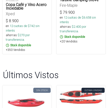
XPEDSSCUP
Copa Café y Vino Acero
Fire-Maple
Inoxidable
$
79.900
Xped
en
12
cuotas de $
6.658
sin
$
8.900
interés
en
12
cuotas de $
742
sin
ahorras
$
2.400
por
interés
transferencia.
ahorras
$
270
por
Stock disponible
transferencia.
+20 Vendidos
Stock disponible
+350 Vendidos
Últimos Vistos
SIN STOCK
ÚLTIMA UNIDAD