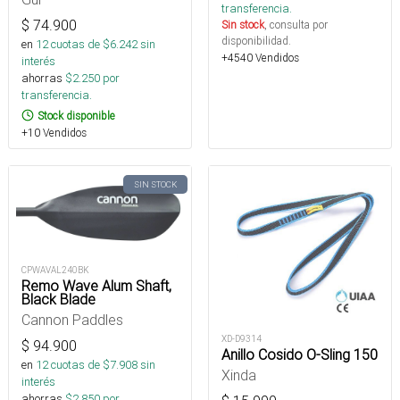
transferencia.
$
74.900
Sin stock
, consulta por
disponibilidad.
en
12
cuotas de $
6.242
sin
+4540 Vendidos
interés
ahorras
$
2.250
por
transferencia.
Stock disponible
+10 Vendidos
SIN STOCK
CPWAVAL240BK
Remo Wave Alum Shaft,
Black Blade
Cannon Paddles
XD-D9314
$
94.900
Anillo Cosido O-Sling 150
en
12
cuotas de $
7.908
sin
Xinda
interés
ahorras
$
2.850
por