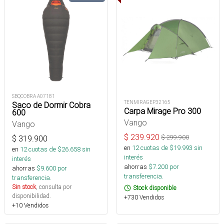
SBQCOBRA A07181
TENMIRAGEP32165
Saco de Dormir Cobra
Carpa Mirage Pro 300
600
Vango
Vango
$
239.920
$
299.900
$
319.900
en
12
cuotas de $
19.993
sin
en
12
cuotas de $
26.658
sin
interés
interés
ahorras
$
7.200
por
ahorras
$
9.600
por
transferencia.
transferencia.
Sin stock
, consulta por
Stock disponible
disponibilidad.
+730 Vendidos
+10 Vendidos