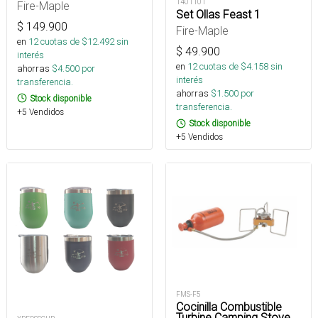
1401101
Fire-Maple
Set Ollas Feast 1
$
149.900
Fire-Maple
en
12
cuotas de $
12.492
sin
$
49.900
interés
en
12
cuotas de $
4.158
sin
ahorras
$
4.500
por
interés
transferencia.
ahorras
$
1.500
por
Stock disponible
transferencia.
+5 Vendidos
Stock disponible
+5 Vendidos
FMS-F5
Cocinilla Combustible
Turbine Camping Stove