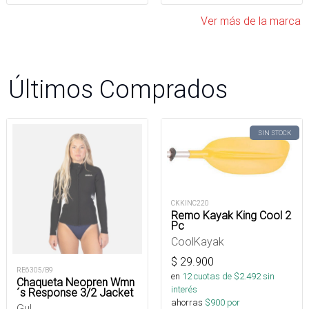
Ver más de la marca
Últimos Comprados
SIN STOCK
CKKINC220
Remo Kayak King Cool 2
Pc
CoolKayak
$
29.900
RE6305/B9
en
12
cuotas de $
2.492
sin
Chaqueta Neopren Wmn
interés
´s Response 3/2 Jacket
ahorras
$
900
por
Gul