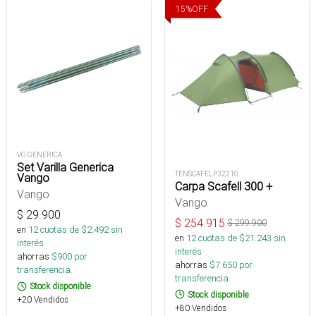
15
%
OFF
VG GENERICA
Set Varilla Generica
TENSCAFELP32210
Vango
Carpa Scafell 300 +
Vango
Vango
$
29.900
$
254.915
$
299.900
en
12
cuotas de $
2.492
sin
en
12
cuotas de $
21.243
sin
interés
interés
ahorras
$
900
por
ahorras
$
7.650
por
transferencia.
transferencia.
Stock disponible
Stock disponible
+20 Vendidos
+80 Vendidos