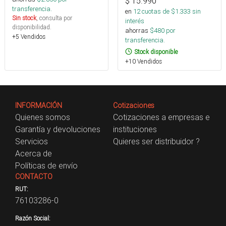
$
15.990
transferencia.
en
12
cuotas de $
1.333
sin
Sin stock
, consulta por
interés
disponibilidad.
ahorras
$
480
por
+5 Vendidos
transferencia.
Stock disponible
+10 Vendidos
INFORMACIÓN
Cotizaciones
Quienes somos
Cotizaciones a empresas e
Garantía y devoluciones
instituciones
Servicios
Quieres ser distribuidor ?
Acerca de
Políticas de envío
CONTACTO
RUT:
76103286-0
Razón Social: