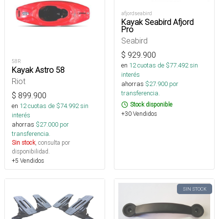
afjordseabird
Kayak Seabird Afjord
Pro
Seabird
$
929.900
58R
en
12
cuotas de $
77.492
sin
Kayak Astro 58
interés
Riot
ahorras
$
27.900
por
transferencia.
$
899.900
Stock disponible
en
12
cuotas de $
74.992
sin
+30 Vendidos
interés
ahorras
$
27.000
por
transferencia.
Sin stock
, consulta por
disponibilidad.
+5 Vendidos
SIN STOCK