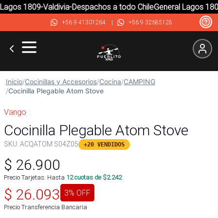
agos 1809-Valdivia-Despachos a todo Chile
General Lagos 1809-
+56 9 41301264
|
+56 9 32685128
Inicio
/
Cocinillas y Accesorios
/
Cocina
/
CAMPING
/
Cocinilla Plegable Atom Stove
Vango
Cocinilla Plegable Atom Stove
SKU:
ACQATOM S04Z05
+20 VENDIDOS
$
26.900
Precio Tarjetas: Hasta
12
cuotas de $
2.242
$
26.093
3
% OFF
Precio Transferencia Bancaria