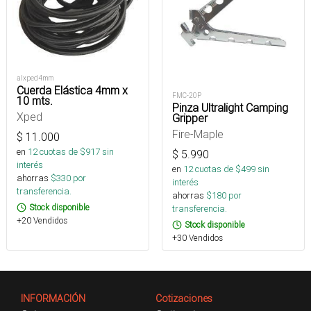
alxped4mm
Cuerda Elástica 4mm x
FMC-20P
10 mts.
Pinza Ultralight Camping
Xped
Gripper
Fire-Maple
$
11.000
en
12
cuotas de $
917
sin
$
5.990
interés
en
12
cuotas de $
499
sin
ahorras
$
330
por
interés
transferencia.
ahorras
$
180
por
Stock disponible
transferencia.
+20 Vendidos
Stock disponible
+30 Vendidos
INFORMACIÓN
Cotizaciones