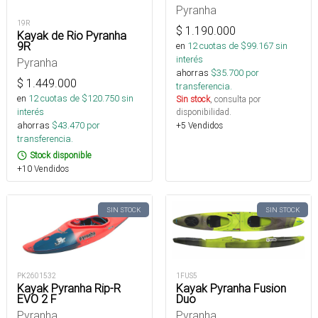
Pyranha
19R
$
1.190.000
Kayak de Rio Pyranha
9R
en
12
cuotas de $
99.167
sin
interés
Pyranha
ahorras
$
35.700
por
$
1.449.000
transferencia.
en
12
cuotas de $
120.750
sin
Sin stock
, consulta por
interés
disponibilidad.
ahorras
$
43.470
por
+5 Vendidos
transferencia.
Stock disponible
+10 Vendidos
SIN STOCK
SIN STOCK
PK2601532
1FUS5
Kayak Pyranha Rip-R
Kayak Pyranha Fusion
EVO 2 F
Duo
Pyranha
Pyranha