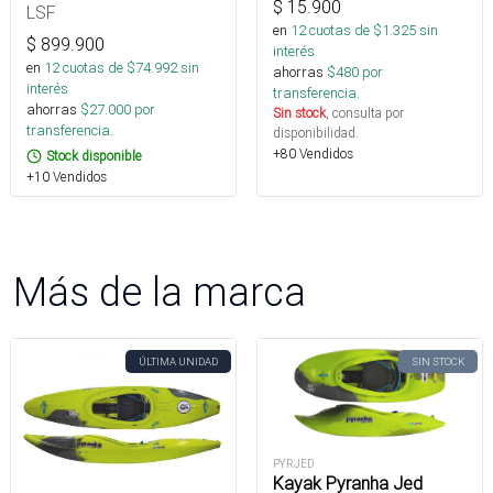
$
15.900
LSF
en
12
cuotas de $
1.325
sin
$
899.900
interés
en
12
cuotas de $
74.992
sin
ahorras
$
480
por
interés
transferencia.
ahorras
$
27.000
por
Sin stock
, consulta por
transferencia.
disponibilidad.
+80 Vendidos
Stock disponible
+10 Vendidos
Más de la marca
ÚLTIMA UNIDAD
SIN STOCK
PYRJED
Kayak Pyranha Jed