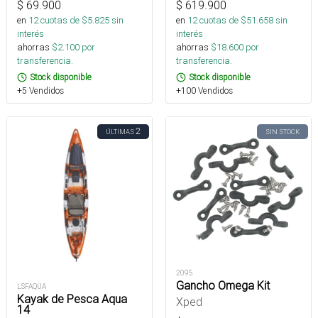
$
69.900
$
619.900
en
12
cuotas de $
5.825
sin
en
12
cuotas de $
51.658
sin
interés
interés
ahorras
$
2.100
por
ahorras
$
18.600
por
transferencia.
transferencia.
Stock disponible
Stock disponible
+5 Vendidos
+100 Vendidos
2
ÚLTIMAS
SIN STOCK
2095
Gancho Omega Kit
LSFAQUA
Kayak de Pesca Aqua
Xped
14