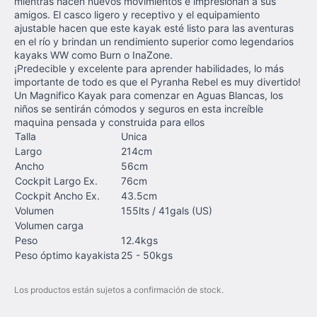
mientras hacen nuevos movimientos e impresionan a sus
amigos. El casco ligero y receptivo y el equipamiento
ajustable hacen que este kayak esté listo para las aventuras
en el río y brindan un rendimiento superior como legendarios
kayaks WW como Burn o InaZone.
¡Predecible y excelente para aprender habilidades, lo más
importante de todo es que el Pyranha Rebel es muy divertido!
Un Magnifico Kayak para comenzar en Aguas Blancas, los
niños se sentirán cómodos y seguros en esta increíble
maquina pensada y construida para ellos
Talla
Unica
Largo
214cm
Ancho
56cm
Cockpit Largo Ex.
76cm
Cockpit Ancho Ex.
43.5cm
Volumen
155lts / 41gals (US)
Volumen carga
Peso
12.4kgs
Peso óptimo kayakista
25 - 50kgs
Los productos están sujetos a confirmación de stock.