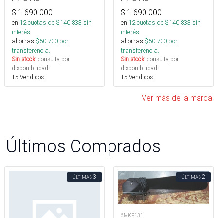
$
1.690.000
$
1.690.000
en
12
cuotas de $
140.833
sin
en
12
cuotas de $
140.833
sin
interés
interés
ahorras
$
50.700
por
ahorras
$
50.700
por
transferencia.
transferencia.
Sin stock
, consulta por
Sin stock
, consulta por
disponibilidad.
disponibilidad.
+5 Vendidos
+5 Vendidos
Ver más de la marca
Últimos Comprados
3
2
ÚLTIMAS
ÚLTIMAS
6MKP131