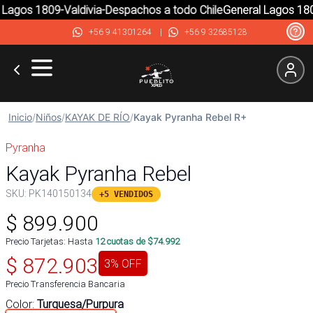
Lagos 1809-Valdivia-Despachos a todo Chile
General Lagos 1809
+56 9 41301264
|
+56 9 32685128
Inicio
/
Niños
/
KAYAK DE RÍO
/
Kayak Pyranha Rebel R+
Pyranha
Kayak Pyranha Rebel
SKU:
PK140150134
+5 VENDIDOS
$
899.900
Precio Tarjetas: Hasta
12
cuotas de $
74.992
$
872.903
3
% OFF
Precio Transferencia Bancaria
Color
:
Turquesa/Purpura