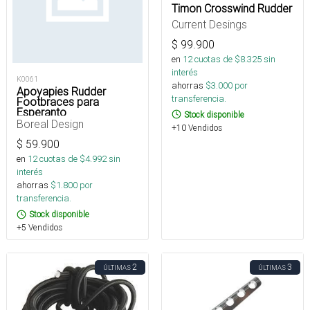
Timon Crosswind Rudder
Current Desings
$
99.900
en
12
cuotas de $
8.325
sin
interés
K0061
ahorras
$
3.000
por
Apoyapies Rudder
transferencia.
Footbraces para
Esperanto
Stock disponible
Boreal Design
+10 Vendidos
$
59.900
en
12
cuotas de $
4.992
sin
interés
ahorras
$
1.800
por
transferencia.
Stock disponible
+5 Vendidos
2
3
ÚLTIMAS
ÚLTIMAS