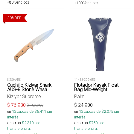
+80 Vendidos
+100 Vendidos
30
%
OFF
KZSHARK
11453-306-653
Cuchillo Kizlyar Shark
Flotador Kayak Float
AUS-8 Stone Wash
Bag Mid-Weight
Kizlyar Supreme
Palm
$
76.930
$
24.900
$
109.900
en
12
cuotas de $
6.411
sin
en
12
cuotas de $
2.075
sin
interés
interés
ahorras
$
2.310
por
ahorras
$
750
por
transferencia.
transferencia.