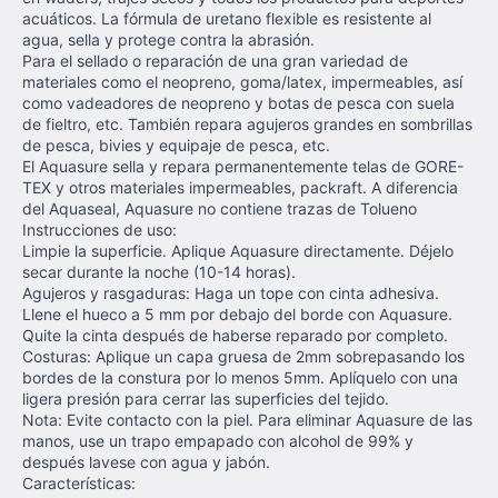
acuáticos. La fórmula de uretano flexible es resistente al
agua, sella y protege contra la abrasión.
Para el sellado o reparación de una gran variedad de
materiales como el neopreno, goma/latex,
impermeables, así
como vadeadores de neopreno y botas de pesca con suela
de fieltro,
etc.
También repara agujeros grandes en sombrillas
de pesca, bivies y equipaje de pesca, etc.
El Aquasure sella y repara permanentemente telas de GORE-
TEX y otros materiales impermeables, packraft. A diferencia
del Aquaseal, Aquasure no contiene trazas de Tolueno
Instrucciones de uso:
Limpie la superficie. Aplique Aquasure directamente. Déjelo
secar durante la noche (10-14 horas).
Agujeros y rasgaduras: Haga un tope con cinta adhesiva.
Llene el hueco a 5 mm por debajo del borde con Aquasure.
Quite la cinta después de haberse reparado por completo.
Costuras: Aplique un capa gruesa de 2mm sobrepasando los
bordes de la constura por lo menos 5mm. Aplíquelo con una
ligera presión para cerrar las superficies del tejido.
Nota: Evite contacto con la piel. Para eliminar Aquasure de las
manos, use un trapo empapado con alcohol de 99% y
después lavese con agua y jabón.
Características: