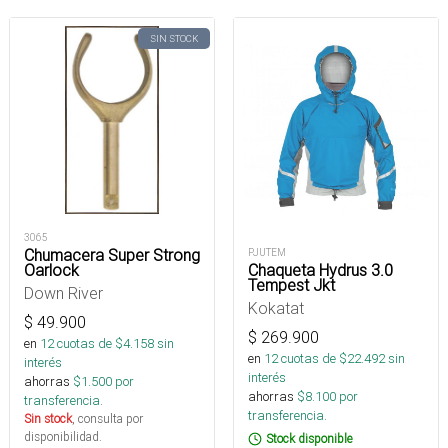
SIN STOCK
3065
Chumacera Super Strong
PJUTEM
Oarlock
Chaqueta Hydrus 3.0
Tempest Jkt
Down River
Kokatat
$
49.900
$
269.900
en
12
cuotas de $
4.158
sin
en
12
cuotas de $
22.492
sin
interés
interés
ahorras
$
1.500
por
ahorras
$
8.100
por
transferencia.
transferencia.
Sin stock
, consulta por
disponibilidad.
Stock disponible