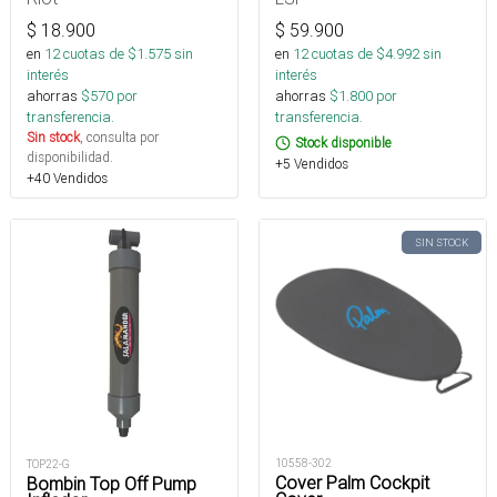
$
18.900
$
59.900
en
12
cuotas de $
1.575
sin
en
12
cuotas de $
4.992
sin
interés
interés
ahorras
$
570
por
ahorras
$
1.800
por
transferencia.
transferencia.
Sin stock
, consulta por
Stock disponible
disponibilidad.
+5 Vendidos
+40 Vendidos
SIN STOCK
10558-302
TOP22-G
Cover Palm Cockpit
Bombin Top Off Pump