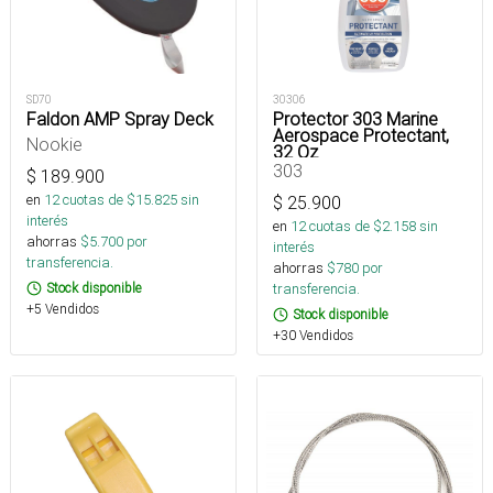
SD70
30306
Faldon AMP Spray Deck
Protector 303 Marine
Aerospace Protectant,
Nookie
32 Oz
303
$
189.900
en
12
cuotas de $
15.825
sin
$
25.900
interés
en
12
cuotas de $
2.158
sin
ahorras
$
5.700
por
interés
transferencia.
ahorras
$
780
por
Stock disponible
transferencia.
+5 Vendidos
Stock disponible
+30 Vendidos