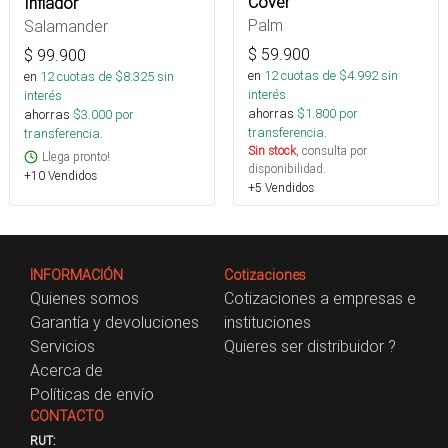
Cover
Inflador
Palm
Salamander
$
59.900
$
99.900
en
12
cuotas de $
4.992
sin
en
12
cuotas de $
8.325
sin
interés
interés
ahorras
$
1.800
por
ahorras
$
3.000
por
transferencia.
transferencia.
Sin stock
, consulta por
Llega pronto!
disponibilidad.
+10 Vendidos
+5 Vendidos
INFORMACIÓN
Cotizaciones
Quienes somos
Cotizaciones a empresas e
Garantía y devoluciones
instituciones
Servicios
Quieres ser distribuidor ?
Acerca de
Políticas de envío
CONTACTO
RUT: