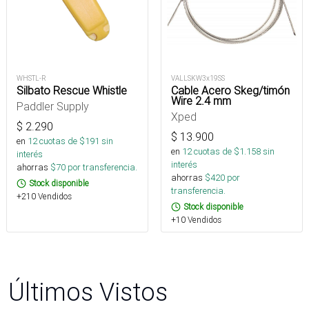
WHSTL-R
VALLSKW3x19SS
Silbato Rescue Whistle
Cable Acero Skeg/timón
Wire 2.4 mm
Paddler Supply
Xped
$
2.290
$
13.900
en
12
cuotas de $
191
sin
en
12
cuotas de $
1.158
sin
interés
interés
ahorras
$
70
por transferencia.
ahorras
$
420
por
Stock disponible
transferencia.
+210 Vendidos
Stock disponible
+10 Vendidos
Últimos Vistos