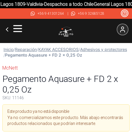
Lagos 1809-Valdivia-Despachos a todo Chile
General Lagos 1809
+56 9 41301264
|
+56 9 32685128
Inicio
/
Reparación
/
KAYAK ACCESORIOS
/
Adhesivos y protectores
/
Pegamento Aquasure + FD 2 x 0,25 Oz
McNett
Pegamento Aquasure + FD 2 x
0,25 Oz
SKU:
11146
Este producto ya no está disponible
Ya no comercializamos este producto. Más abajo encontrarás
productos relacionados que podrían interesarte.