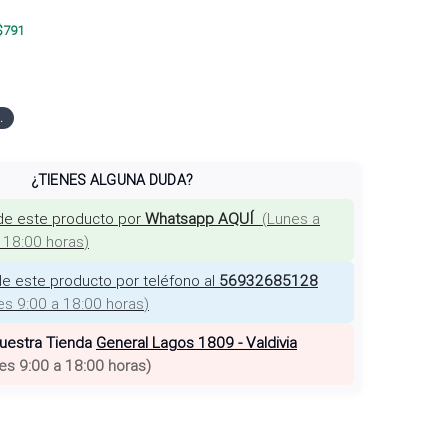
$
791
.
¿TIENES ALGUNA DUDA?
de este producto por
Whatsapp AQUÍ
(
Lunes a
a 18:00 horas
)
e este producto por teléfono al
56932685128
es 9:00 a 18:00 horas
)
nuestra Tienda
General Lagos 1809 - Valdivia
es 9:00 a 18:00 horas
)