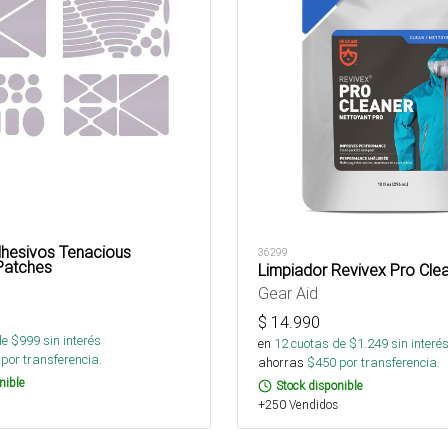
hesivos Tenacious
36299
 Patches
Limpiador Revivex Pro Cle
Gear Aid
$
14.990
de $
999
sin interés
en
12
cuotas de $
1.249
sin interé
por transferencia.
ahorras
$
450
por transferencia.
nible
Stock disponible
+250 Vendidos