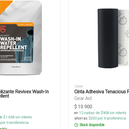
10689
lizante Revivex Wash-In
Cinta Adhesiva Tenacious 
llent
Gear Aid
$
10.900
en
12
cuotas de $
908
sin interés
de $
1.658
sin interés
ahorras
$
330
por transferencia.
por transferencia.
Stock disponible