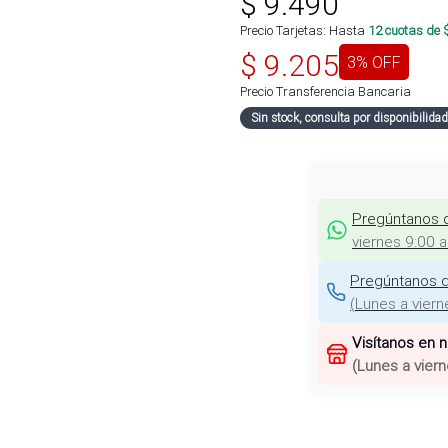
$
9.490
Precio Tarjetas: Hasta
12
cuotas de 
$
9.205
3
% OFF
Precio Transferencia Bancaria
Sin stock, consulta por disponibilidad
Pregúntanos 
viernes 9:00 
Pregúntanos d
(
Lunes a viern
Visítanos en 
(
Lunes a viern