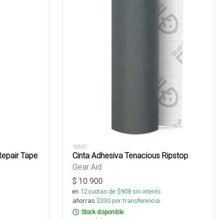
10637
Repair Tape
Cinta Adhesiva Tenacious Ripstop
Gear Aid
$
10.900
en
12
cuotas de $
908
sin interés
ahorras
$
330
por transferencia.
Stock disponible