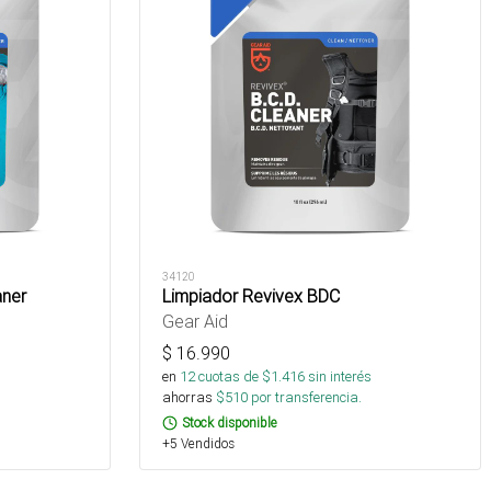
34120
aner
Limpiador Revivex BDC
Gear Aid
$
16.990
s
en
12
cuotas de $
1.416
sin interés
ahorras
$
510
por transferencia.
Stock disponible
+5 Vendidos