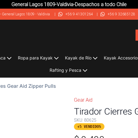
General Lagos 1809-Valdivia-Despachos a todo Chile
-
General Lagos 1809 - Valdivia
|
+56 9 41301264
|
+56 9 32685128
sca
Ropa para Kayak
Kayak de Río
Kayak Accesorio
Rafting y Pesca
res Gear Aid Zipper Pulls
Gear Aid
Tirador Cierres 
SKU:
80625
+5 VENDIDOS