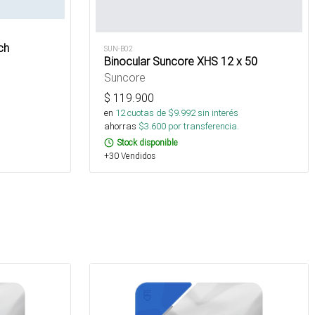
ch
SUN-B02
Binocular Suncore XHS 12 x 50
Suncore
$
119.900
s
en
12
cuotas de $
9.992
sin interés
ahorras
$
3.600
por transferencia.
Stock disponible
+30 Vendidos