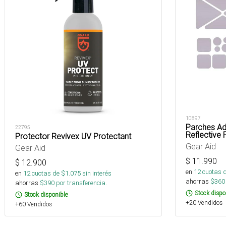
10897
Parches Ad
22795
Reflective
Protector Revivex UV Protectant
Gear Aid
Gear Aid
$
11.990
$
12.900
en
12
cuotas 
en
12
cuotas de $
1.075
sin interés
ahorras
$
360
ahorras
$
390
por transferencia.
Stock dispo
Stock disponible
+20 Vendidos
+60 Vendidos