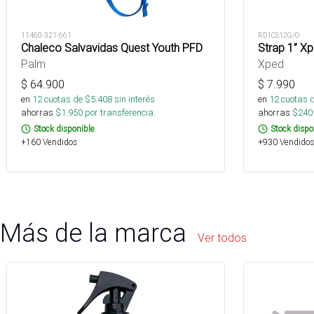
11460-321-661
RD1CS12G/O
Chaleco Salvavidas Quest Youth PFD
Strap 1” Xp
Palm
Xped
$
64.900
$
7.990
en
12
cuotas de $
5.408
sin interés
en
12
cuotas 
ahorras
$
1.950
por transferencia.
ahorras
$
240
Stock disponible
Stock dispo
+160 Vendidos
+930 Vendidos
Más de la marca
Ver todos