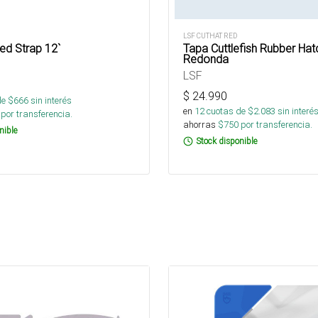
LSF CUTHAT RED
ed Strap 12`
Tapa Cuttlefish Rubber Hat
Redonda
LSF
$
24.990
de $
666
sin interés
en
12
cuotas de $
2.083
sin interé
por transferencia.
ahorras
$
750
por transferencia.
nible
Stock disponible