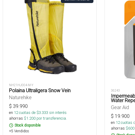
NH21HJ004-M-Y
Polaina Ultraligera Snow Vein
36243
Impermeabi
Naturehike
Water Repe
$
39.990
Gear Aid
en
12
cuotas de $
3.333
sin interés
$
19.900
ahorras
$
1.200
por transferencia.
en
12
cuotas 
Stock disponible
ahorras
$
600
+5 Vendidos