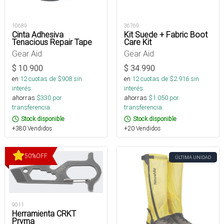
10689
36769
Cinta Adhesiva
Kit Suede + Fabric Boot
Tenacious Repair Tape
Care Kit
Gear Aid
Gear Aid
$
10.900
$
34.990
en
12
cuotas de $
908
sin
en
12
cuotas de $
2.916
sin
interés
interés
ahorras
$
330
por
ahorras
$
1.050
por
transferencia.
transferencia.
Stock disponible
Stock disponible
+380 Vendidos
+20 Vendidos
50
%
OFF
ÚLTIMA UNIDAD
9011
Herramienta CRKT
Pryma