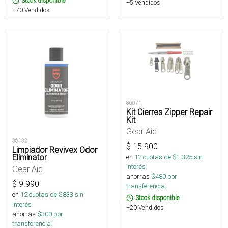
Stock disponible
+5 Vendidos
+70 Vendidos
80071
Kit Cierres Zipper Repair
Kit
Gear Aid
36132
$
15.900
Limpiador Revivex Odor
Eliminator
en
12
cuotas de $
1.325
sin
interés
Gear Aid
ahorras
$
480
por
$
9.990
transferencia.
en
12
cuotas de $
833
sin
Stock disponible
interés
+20 Vendidos
ahorras
$
300
por
transferencia.