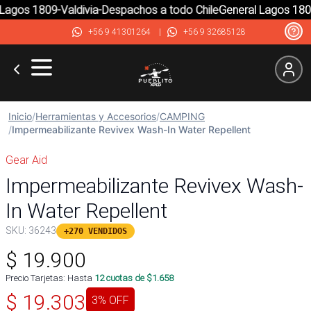
agos 1809-Valdivia-Despachos a todo Chile
General Lagos 1809-
+56 9 41301264
|
+56 9 32685128
Inicio
/
Herramientas y Accesorios
/
CAMPING
/
Impermeabilizante Revivex Wash-In Water Repellent
Gear Aid
Impermeabilizante Revivex Wash-
In Water Repellent
SKU:
36243
+270 VENDIDOS
$
19.900
Precio Tarjetas: Hasta
12
cuotas de $
1.658
$
19.303
3
% OFF