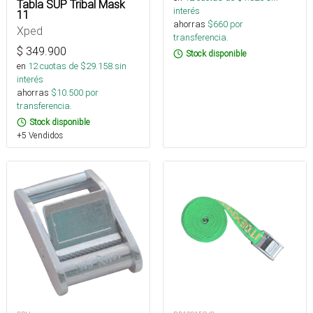
Tabla SUP Tribal Mask
interés
11
ahorras
$
660
por
Xped
transferencia.
$
349.900
Stock disponible
en
12
cuotas de $
29.158
sin
interés
ahorras
$
10.500
por
transferencia.
Stock disponible
+5 Vendidos