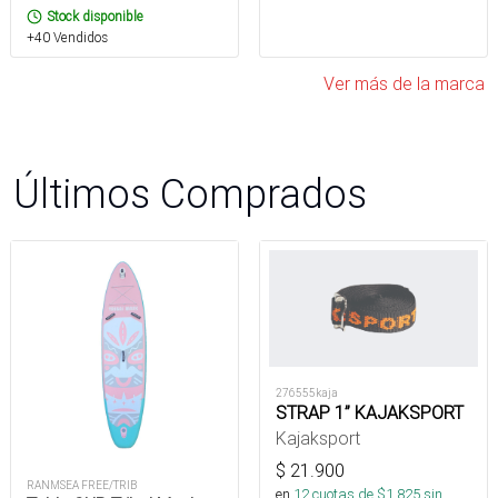
Stock disponible
+40 Vendidos
Ver más de la marca
Últimos Comprados
276555kaja
STRAP 1” KAJAKSPORT
Kajaksport
$
21.900
RANMSEA FREE/TRIB
en
12
cuotas de $
1.825
sin