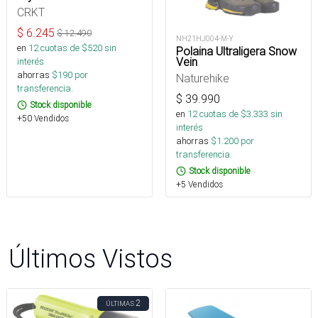
CRKT
$
6.245
$
12.490
NH21HJ004-M-Y
en
12
cuotas de $
520
sin
Polaina Ultraligera Snow
Vein
interés
ahorras
$
190
por
Naturehike
transferencia.
$
39.990
Stock disponible
en
12
cuotas de $
3.333
sin
+50 Vendidos
interés
ahorras
$
1.200
por
transferencia.
Stock disponible
+5 Vendidos
Últimos Vistos
2
ÚLTIMAS