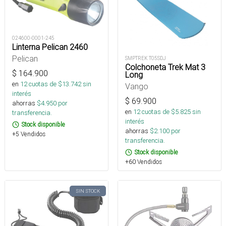
024600-0001-245
Linterna Pelican 2460
Pelican
SMPTREK T05SDJ
Colchoneta Trek Mat 3
$
164.900
Long
en
12
cuotas de $
13.742
sin
Vango
interés
$
69.900
ahorras
$
4.950
por
en
12
cuotas de $
5.825
sin
transferencia.
interés
Stock disponible
ahorras
$
2.100
por
+5 Vendidos
transferencia.
Stock disponible
+60 Vendidos
SIN STOCK