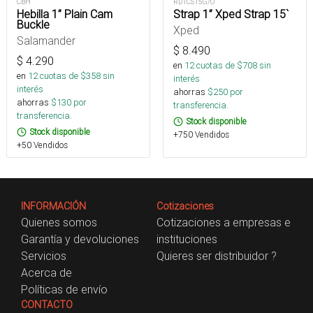
CBH
RD1CS15G/O
Hebilla 1” Plain Cam
Strap 1” Xped Strap 15`
Buckle
Xped
Salamander
$
8.490
$
4.290
en
12
cuotas de $
708
sin
en
12
cuotas de $
358
sin
interés
interés
ahorras
$
250
por
ahorras
$
130
por
transferencia.
transferencia.
Stock disponible
Stock disponible
+750 Vendidos
+50 Vendidos
INFORMACIÓN
Cotizaciones
Quienes somos
Cotizaciones a empresas e
Garantía y devoluciones
instituciones
Servicios
Quieres ser distribuidor ?
Acerca de
Políticas de envío
CONTACTO