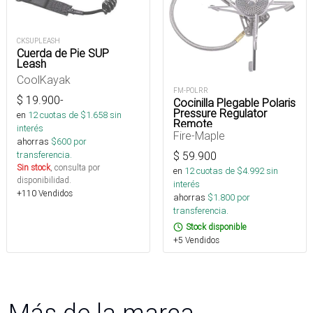
CKSUPLEASH
Cuerda de Pie SUP
Leash
CoolKayak
FM-POLRR
$
19.900
-
Cocinilla Plegable Polaris
Pressure Regulator
en
12
cuotas de $
1.658
sin
Remote
interés
Fire-Maple
ahorras
$
600
por
transferencia.
$
59.900
Sin stock
, consulta por
en
12
cuotas de $
4.992
sin
disponibilidad.
interés
+110 Vendidos
ahorras
$
1.800
por
transferencia.
Stock disponible
+5 Vendidos