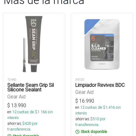
Más de la marca
10440
34120
Sellante Seam Grip Sil
Limpiador Revivex BDC
Silicone Sealant
Gear Aid
Gear Aid
$
16.990
$
13.990
en
12
cuotas de $
1.416
sin
en
12
cuotas de $
1.166
sin
interés
interés
ahorras
$
510
por
ahorras
$
420
por
transferencia.
transferencia.
Stock disponible