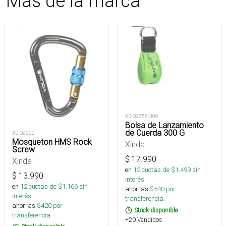
Más de la marca
XD-Q9658-300
Bolsa de Lanzamiento
de Cuerda 300 G
XD-Q9622
Mosqueton HMS Rock
Xinda
Screw
$
17.990
Xinda
en
12
cuotas de $
1.499
sin
$
13.990
interés
en
12
cuotas de $
1.166
sin
ahorras
$
540
por
interés
transferencia.
ahorras
$
420
por
Stock disponible
transferencia.
+20 Vendidos