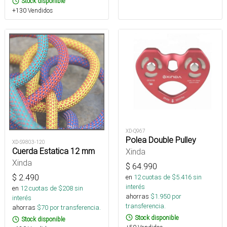
Stock disponible
+130 Vendidos
XD-Q967
Polea Double Pulley
XD-S9803-120
Cuerda Estatica 12 mm
Xinda
Xinda
$
64.990
$
2.490
en
12
cuotas de $
5.416
sin
interés
en
12
cuotas de $
208
sin
ahorras
$
1.950
por
interés
transferencia.
ahorras
$
70
por transferencia.
Stock disponible
Stock disponible