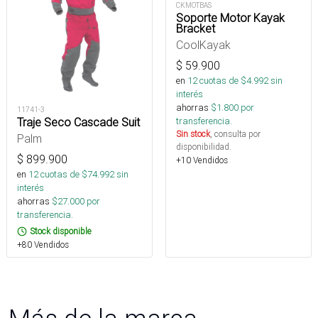
CKMOTBAS
Soporte Motor Kayak
Bracket
CoolKayak
$
59.900
en
12
cuotas de $
4.992
sin
interés
ahorras
$
1.800
por
11741-3
transferencia.
Traje Seco Cascade Suit
Sin stock
, consulta por
Palm
disponibilidad.
$
899.900
+10 Vendidos
en
12
cuotas de $
74.992
sin
interés
ahorras
$
27.000
por
transferencia.
Stock disponible
+80 Vendidos