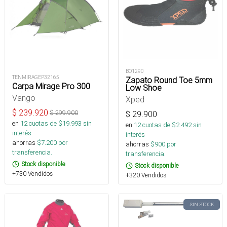
BO1290
TENMIRAGEP32165
Zapato Round Toe 5mm
Carpa Mirage Pro 300
Low Shoe
Vango
Xped
$
239.920
$
299.900
$
29.900
en
12
cuotas de $
19.993
sin
en
12
cuotas de $
2.492
sin
interés
interés
ahorras
$
7.200
por
ahorras
$
900
por
transferencia.
transferencia.
Stock disponible
Stock disponible
+730 Vendidos
+320 Vendidos
SIN STOCK