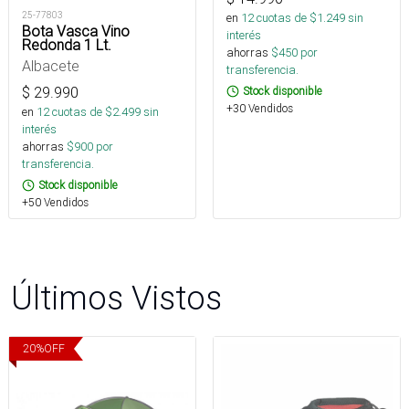
25-77803
en
12
cuotas de $
1.249
sin
Bota Vasca Vino
interés
Redonda 1 Lt.
ahorras
$
450
por
Albacete
transferencia.
$
29.990
Stock disponible
+30 Vendidos
en
12
cuotas de $
2.499
sin
interés
ahorras
$
900
por
transferencia.
Stock disponible
+50 Vendidos
Últimos Vistos
20
%
OFF