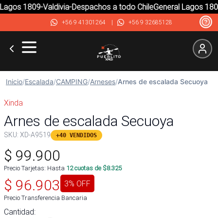
agos 1809-Valdivia-Despachos a todo Chile
General Lagos 1809-
+56 9 41301264
|
+56 9 32685128
Inicio
/
Escalada
/
CAMPING
/
Arneses
/
Arnes de escalada Secuoya
Xinda
Arnes de escalada Secuoya
SKU:
XD-A9519
+40 VENDIDOS
$
99.900
Precio Tarjetas: Hasta
12
cuotas de $
8.325
$
96.903
3
% OFF
Precio Transferencia Bancaria
Cantidad: