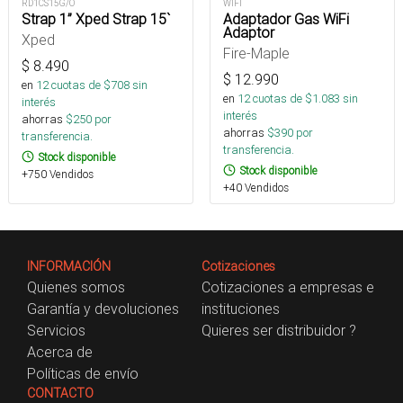
RD1CS15G/O
WIFI
Strap 1” Xped Strap 15`
Adaptador Gas WiFi
Adaptor
Xped
Fire-Maple
$
8.490
$
12.990
en
12
cuotas de $
708
sin
en
12
cuotas de $
1.083
sin
interés
interés
ahorras
$
250
por
ahorras
$
390
por
transferencia.
transferencia.
Stock disponible
Stock disponible
+750 Vendidos
+40 Vendidos
INFORMACIÓN
Cotizaciones
Quienes somos
Cotizaciones a empresas e
Garantía y devoluciones
instituciones
Servicios
Quieres ser distribuidor ?
Acerca de
Políticas de envío
CONTACTO