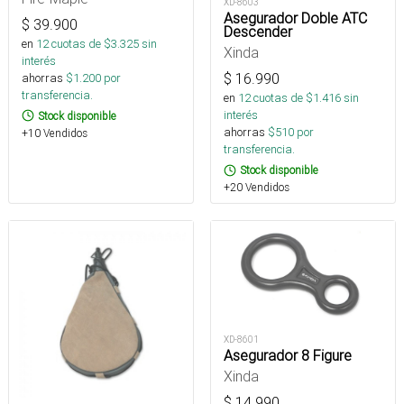
XD-8603
Asegurador Doble ATC
$
39.900
Descender
en
12
cuotas de $
3.325
sin
Xinda
interés
$
16.990
ahorras
$
1.200
por
transferencia.
en
12
cuotas de $
1.416
sin
interés
Stock disponible
ahorras
$
510
por
+10 Vendidos
transferencia.
Stock disponible
+20 Vendidos
XD-8601
Asegurador 8 Figure
Xinda
$
14.990