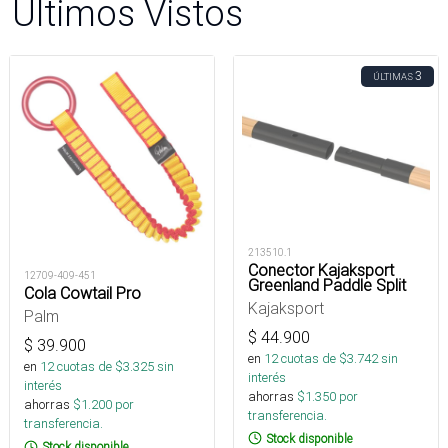
Últimos Vistos
3
ÚLTIMAS
213510.1
Conector Kajaksport
12709-409-451
Greenland Paddle Split
Cola Cowtail Pro
Kajaksport
Palm
$
44.900
$
39.900
en
12
cuotas de $
3.742
sin
en
12
cuotas de $
3.325
sin
interés
interés
ahorras
$
1.350
por
ahorras
$
1.200
por
transferencia.
transferencia.
Stock disponible
Stock disponible