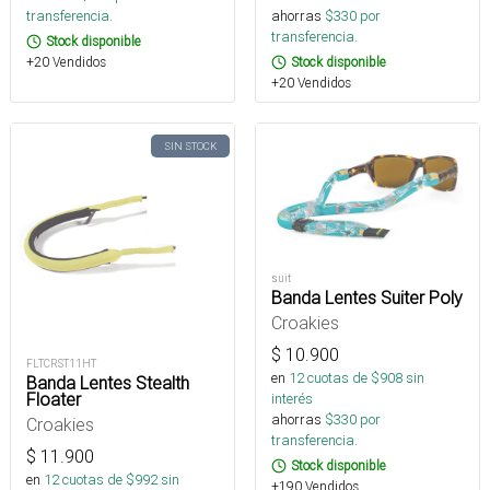
transferencia.
ahorras
$
330
por
transferencia.
Stock disponible
+20 Vendidos
Stock disponible
+20 Vendidos
SIN STOCK
suit
Banda Lentes Suiter Poly
Croakies
$
10.900
FLTCRST11HT
en
12
cuotas de $
908
sin
Banda Lentes Stealth
Floater
interés
ahorras
$
330
por
Croakies
transferencia.
$
11.900
Stock disponible
en
12
cuotas de $
992
sin
+190 Vendidos