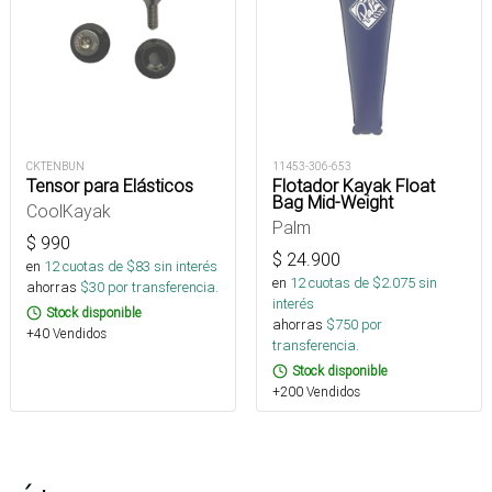
CKTENBUN
11453-306-653
Tensor para Elásticos
Flotador Kayak Float
Bag Mid-Weight
CoolKayak
Palm
$
990
$
24.900
en
12
cuotas de $
83
sin interés
en
12
cuotas de $
2.075
sin
ahorras
$
30
por transferencia.
interés
Stock disponible
ahorras
$
750
por
+40 Vendidos
transferencia.
Stock disponible
+200 Vendidos