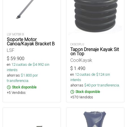
LSF MOTBR B
Soporte Motor
Canoa/Kayak Bracket B
CKSCOPLU
Tapon Drenaje Kayak Sit
LSF
on Top
$
59.900
CoolKayak
en
12
cuotas de $
4.992
sin
$
1.490
interés
en
12
cuotas de $
124
sin
ahorras
$
1.800
por
interés
transferencia.
ahorras
$
40
por transferencia.
Stock disponible
Stock disponible
+5 Vendidos
+570 Vendidos