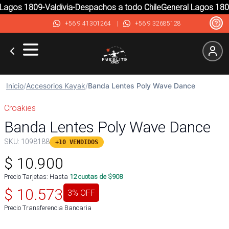
agos 1809-Valdivia-Despachos a todo Chile
General Lagos 1809-
+56 9 41301264
|
+56 9 32685128
Inicio
/
Accesorios Kayak
/
Banda Lentes Poly Wave Dance
Croakies
Banda Lentes Poly Wave Dance
SKU:
1098188
+10 VENDIDOS
$
10.900
Precio Tarjetas: Hasta
12
cuotas de $
908
$
10.573
3
% OFF
Precio Transferencia Bancaria