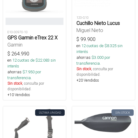
120-G10
Cuchillo Nieto Lucus
Miguel Nieto
010-00970-10
GPS Garmin eTrex 22 X
$
99.900
Garmin
en
12
cuotas de $
8.325
sin
interés
$
264.990
ahorras
$
3.000
por
en
12
cuotas de $
22.083
sin
transferencia.
interés
Sin stock
, consulta por
ahorras
$
7.950
por
disponibilidad.
transferencia.
+20 Vendidos
Sin stock
, consulta por
disponibilidad.
+10 Vendidos
ÚLTIMA UNIDAD
SIN STOCK