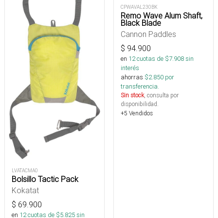
CPWAVAL230BK
Remo Wave Alum Shaft,
Black Blade
Cannon Paddles
$
94.900
en
12
cuotas de $
7.908
sin
interés
ahorras
$
2.850
por
transferencia.
Sin stock
, consulta por
disponibilidad.
+5 Vendidos
LVATACMA0
Bolsillo Tactic Pack
Kokatat
$
69.900
en
12
cuotas de $
5.825
sin