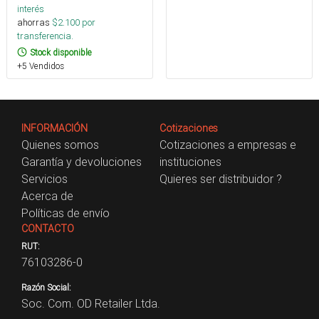
interés
ahorras
$
2.100
por
transferencia.
Stock disponible
+5 Vendidos
INFORMACIÓN
Cotizaciones
Quienes somos
Cotizaciones a empresas e
Garantía y devoluciones
instituciones
Servicios
Quieres ser distribuidor ?
Acerca de
Políticas de envío
CONTACTO
RUT:
76103286-0
Razón Social:
Soc. Com. OD Retailer Ltda.