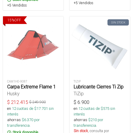
+5 Vendidos
+5 Vendidos
15
%
OFF
SIN STOCK
CAM1H0-9087
TIZIP
Carpa Extreme Flame 1
Lubricante Cierres Ti Zip
Husky
TiZip
$
212.415
$
6.900
$
249.900
en
12
cuotas de $
17.701
sin
en
12
cuotas de $
575
sin
interés
interés
ahorras
$
6.370
por
ahorras
$
210
por
transferencia.
transferencia.
Sin stock
, consulta por
Stock disponible