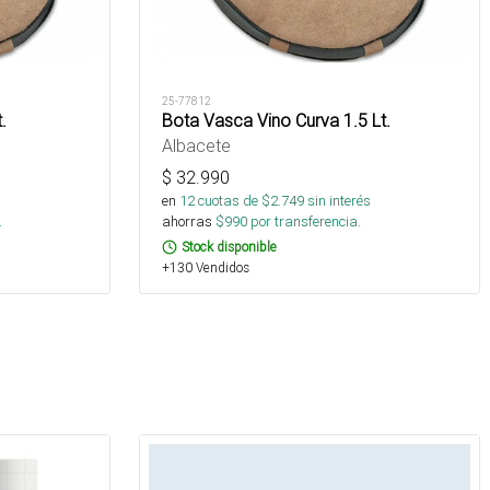
25-77812
.
Bota Vasca Vino Curva 1.5 Lt.
Albacete
$
32.990
s
en
12
cuotas de $
2.749
sin interés
.
ahorras
$
990
por transferencia.
Stock disponible
+130 Vendidos