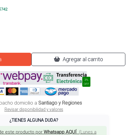
$
742
a
Agregar al carrito
3%
OFF
pacho domicilio a
Santiago y Regiones
Revisar disponibilidad y valores
¿TIENES ALGUNA DUDA?
de este producto por
Whatsapp AQUÍ
(
Lunes a