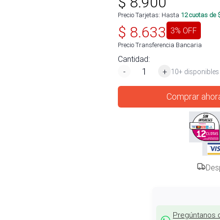
$
8.900
Precio Tarjetas: Hasta
12
cuotas de 
$
8.633
3
% OFF
Precio Transferencia Bancaria
Cantidad:
-
+
10+ disponibles
Comprar ahor
Des
Pregúntanos 