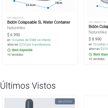
NH14S002-T-5
Bidón Colapsable 5L Water Container
NH14S002-T-10
Bidón Cola
Naturehike
Naturehike
$
6.990
$
8.990
en
12
cuotas de $
583
sin interés
en
12
cuotas 
ahorras
$
210
por transferencia.
ahorras
$
270
Stock disponible
Stock dispo
+5 Vendidos
+5 Vendidos
Últimos Vistos
SIN STOCK