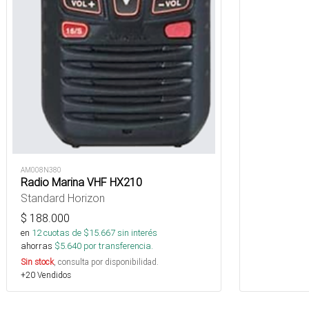
AM008N380
Radio Marina VHF HX210
Standard Horizon
$
188.000
en
12
cuotas de $
15.667
sin interés
ahorras
$
5.640
por transferencia.
Sin stock
, consulta por disponibilidad.
+20 Vendidos