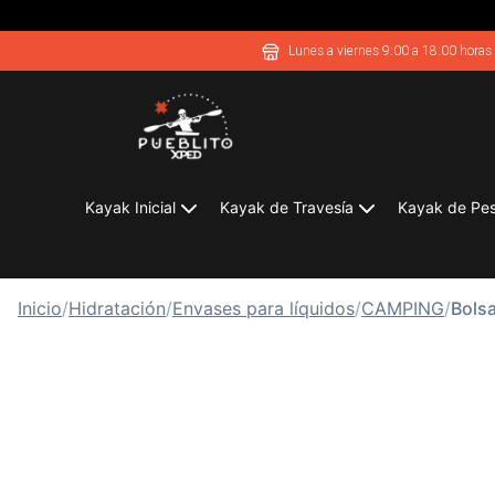
Lunes a viernes 9:00 a 18:00 horas
Kayak Inicial
Kayak de Travesía
Kayak de Pe
Inicio
/
Hidratación
/
Envases para líquidos
/
CAMPING
/
Bolsa