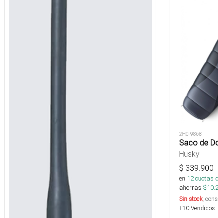
2H0-9868
Saco de Do
Husky
$
339.900
en
12
cuotas 
ahorras
$
10.
Sin stock
, cons
+10 Vendidos