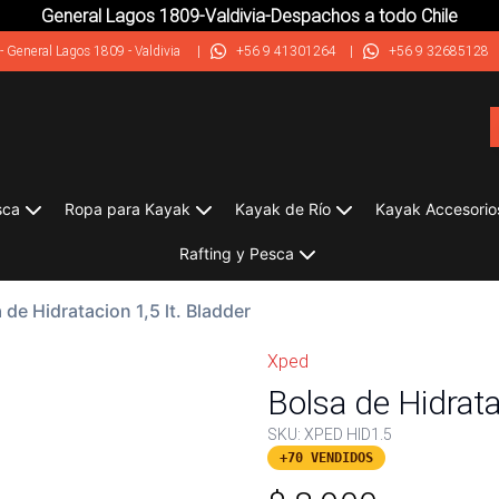
General Lagos 1809-Valdivia-Despachos a todo Chile
-
General Lagos 1809 - Valdivia
|
+56 9 41301264
|
+56 9 32685128
sca
Ropa para Kayak
Kayak de Río
Kayak Accesorio
Rafting y Pesca
 de Hidratacion 1,5 lt. Bladder
Xped
Bolsa de Hidrata
SKU:
XPED HID1.5
+70 VENDIDOS