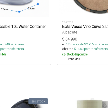
25-77813
psable 10L Water Container
Bota Vasca Vino Curva 2 Lt
Albacete
$
34.990
de $
749
sin interés
en
12
cuotas de $
2.916
sin interé
por transferencia.
ahorras
$
1.050
por transferencia
nible
Stock disponible
+90 Vendidos
SIN STOCK