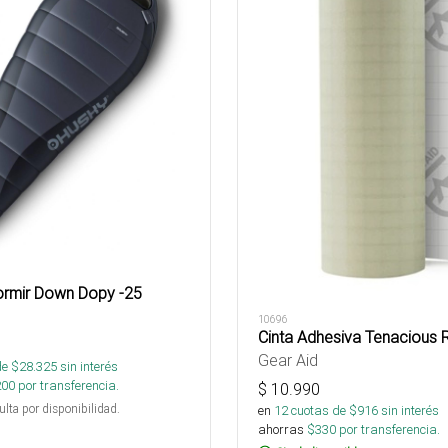
rmir Down Dopy -25
10696
Cinta Adhesiva Tenacious 
Gear Aid
de $
28.325
sin interés
200
por transferencia.
$
10.990
ulta por disponibilidad.
en
12
cuotas de $
916
sin interés
ahorras
$
330
por transferencia.