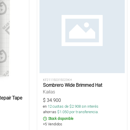
KF211150315023KH
Sombrero Wide Brimmed Hat
Kailas
Repair Tape
$
34.900
en
12
cuotas de $
2.908
sin interés
ahorras
$
1.050
por transferencia.
Stock disponible
+5 Vendidos