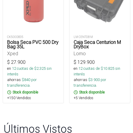
CK500DB35
LM CENTDB M
Bolsa Seca PVC 500 Dry
Caja Seca Centurion M
Bag 35L
DryBox
Xped
Lomo
$
27.900
$
129.900
en
12
cuotas de $
2.325
sin
en
12
cuotas de $
10.825
sin
interés
interés
ahorras
$
840
por
ahorras
$
3.900
por
transferencia.
transferencia.
Stock disponible
Stock disponible
+150 Vendidos
+5 Vendidos
Últimos Vistos