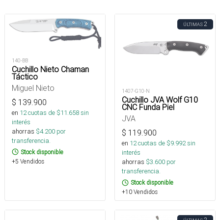
2
ÚLTIMAS
140-BB
Cuchillo Nieto Chaman
Táctico
Miguel Nieto
1407-G10-N
Cuchillo JVA Wolf G10
$
139.900
CNC Funda Piel
en
12
cuotas de $
11.658
sin
JVA
interés
ahorras
$
4.200
por
$
119.900
transferencia.
en
12
cuotas de $
9.992
sin
Stock disponible
interés
+5 Vendidos
ahorras
$
3.600
por
transferencia.
Stock disponible
+10 Vendidos
2