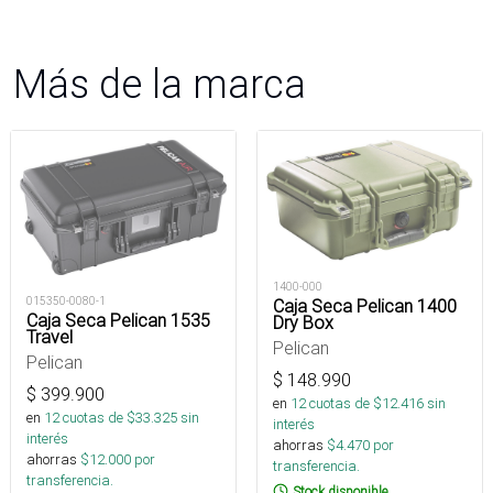
Más de la marca
1400-000
015350-0080-1
Caja Seca Pelican 1400
Caja Seca Pelican 1535
Dry Box
Travel
Pelican
Pelican
$
148.990
$
399.900
en
12
cuotas de $
12.416
sin
en
12
cuotas de $
33.325
sin
interés
interés
ahorras
$
4.470
por
ahorras
$
12.000
por
transferencia.
transferencia.
Stock disponible