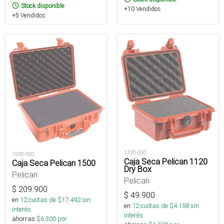
Stock disponible
+10 Vendidos
+5 Vendidos
1120-000
1500-000
Caja Seca Pelican 1120
Caja Seca Pelican 1500
Dry Box
Pelican
Pelican
$
209.900
$
49.900
en
12
cuotas de $
17.492
sin
en
12
cuotas de $
4.158
sin
interés
interés
ahorras
$
6.300
por