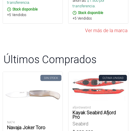
ahorras
$
1.500
por
transferencia.
transferencia.
Stock disponible
Stock disponible
+5 Vendidos
+5 Vendidos
Ver más de la marca
Últimos Comprados
SIN STOCK
ÚLTIMA UNIDAD
afjordseabird
Kayak Seabird Afjord
Pro
NA74
Seabird
Navaja Joker Toro