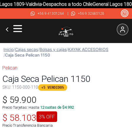
agos 1809-Valdivia-Despachos a todo Chile
General Lagos 1809-
+56 9 41301264
|
+56 9 32685128
Inicio
/
Cajas secas
/
Bolsas y cajas
/
KAYAK ACCESORIOS
/
Caja Seca Pelican 1150
Pelican
Caja Seca Pelican 1150
SKU:
1150-000-110
+5 VENDIDOS
$
59.900
Precio Tarjetas: Hasta
12
cuotas de $
4.992
$
58.103
3
% OFF
Precio Transferencia Bancaria