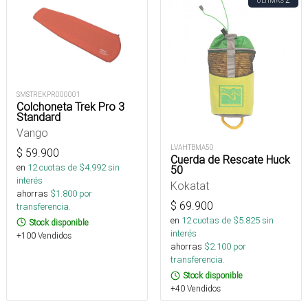
ÚLTIMAS
SMSTREKPR000001
Colchoneta Trek Pro 3
Standard
Vango
LVAHTBMA50
$
59.900
Cuerda de Rescate Huck
en
12
cuotas de $
4.992
sin
50
interés
Kokatat
ahorras
$
1.800
por
$
69.900
transferencia.
en
12
cuotas de $
5.825
sin
Stock disponible
interés
+100 Vendidos
ahorras
$
2.100
por
transferencia.
Stock disponible
+40 Vendidos