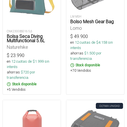
LM MSH
Bolso Mesh Gear Bag
Lomo
CNK2300BS016 5,6
Bolsa Seca Diving
$
49.900
Multifunctional 5.6L
en
12
cuotas de $
4.158
sin
Naturehike
interés
ahorras
$
1.500
por
$
23.990
transferencia.
en
12
cuotas de $
1.999
sin
Stock disponible
interés
+70 Vendidos
ahorras
$
720
por
transferencia.
Stock disponible
+5 Vendidos
ÚLTIMA UNIDAD