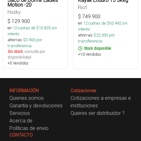
Saco de Dormir Ladies
Kayak Enduro 13 Skeg
Motion -20
Riot
Husky
$
749.900
$
129.900
en
12
cuotas de $
62.492
sin
en
12
cuotas de $
10.825
sin
interés
interés
ahorras
$
22.500
por
ahorras
$
3.900
por
transferencia.
transferencia.
Stock disponible
Sin stock
, consulta por
+10 Vendidos
disponibilidad.
+5 Vendidos
INFORMACIÓN
Cotizaciones
Quienes somos
Cotizaciones a empresas e
Garantía y devoluciones
instituciones
Servicios
Quieres ser distribuidor ?
Acerca de
Políticas de envío
CONTACTO