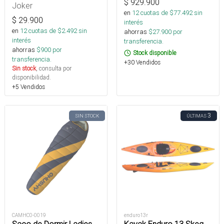
$
929.900
Joker
en
12
cuotas de $
77.492
sin
$
29.900
interés
en
12
cuotas de $
2.492
sin
ahorras
$
27.900
por
interés
transferencia.
ahorras
$
900
por
Stock disponible
transferencia.
+30 Vendidos
Sin stock
, consulta por
disponibilidad.
+5 Vendidos
3
SIN STOCK
ÚLTIMAS
CAMHC0-0019
enduro13r