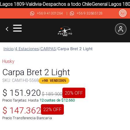
agos 1809-Valdivia-Despachos a todo Chile
General Lagos 1809-
+56 9 41301264
|
+56 9 32685128
Inicio
/
4 Estaciones
/
CARPAS
/
Carpa Bret 2 Light
Husky
Carpa Bret 2 Light
SKU:
CAM1H0-5568
+90 VENDIDOS
$
151.920
20
% OFF
$
189.900
Precio Tarjetas: Hasta
12
cuotas de $
12.660
$
147.362
22
% OFF
Precio Transferencia Bancaria