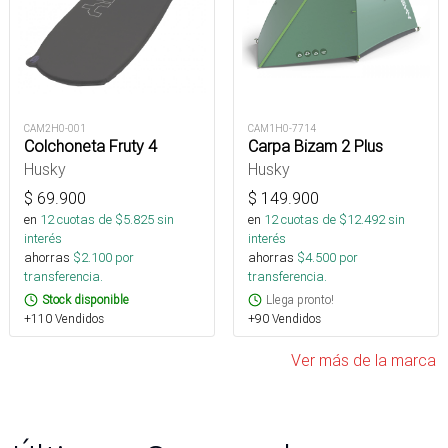
CAM2H0-001
CAM1H0-7714
Colchoneta Fruty 4
Carpa Bizam 2 Plus
Husky
Husky
$
69.900
$
149.900
en
12
cuotas de $
5.825
sin
en
12
cuotas de $
12.492
sin
interés
interés
ahorras
$
2.100
por
ahorras
$
4.500
por
transferencia.
transferencia.
Stock disponible
Llega pronto!
+110 Vendidos
+90 Vendidos
Ver más de la marca