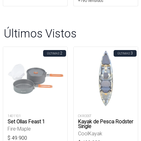
+190 Vendidos
Últimos Vistos
2
3
ÚLTIMAS
ÚLTIMAS
1401101
CKRODST
Set Ollas Feast 1
Kayak de Pesca Rodster
Single
Fire-Maple
CoolKayak
$
49.900