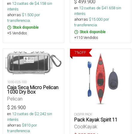
$
499.900
en
12
cuotas de $
4.158
sin
en
12
cuotas de $
41.658
sin
interés
interés
ahorras
$
1.500
por
ahorras
$
15.000
por
transferencia.
transferencia.
Stock disponible
Stock disponible
+5 Vendidos
+110 Vendidos
7
%
OFF
1030-025-100
Caja Seca Micro Pelican
1030 Dry Box
Pelican
$
26.900
en
12
cuotas de $
2.242
sin
CKSPIR PACK
Pack Kayak Spirit 11
interés
ahorras
$
810
por
CoolKayak
transferencia.