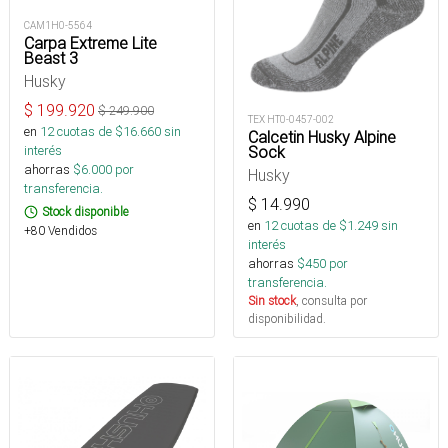
CAM1H0-5564
Carpa Extreme Lite
Beast 3
Husky
$
199.920
$
249.900
TEX HT0-0457-002
en
12
cuotas de $
16.660
sin
Calcetin Husky Alpine
interés
Sock
ahorras
$
6.000
por
Husky
transferencia.
$
14.990
Stock disponible
en
12
cuotas de $
1.249
sin
+80 Vendidos
interés
ahorras
$
450
por
transferencia.
Sin stock
, consulta por
disponibilidad.