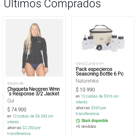
Últimos Comprados
CNH22CJ043-6-KH
Pack especieros
Seasoning Bottle 6 Pc
Naturehike
RE6305/B9
Chaqueta Neopren Wmn
$
10.990
´s Response 3/2 Jacket
en
12
cuotas de $
916
sin
Gul
interés
ahorras
$
330
por
$
74.900
transferencia.
en
12
cuotas de $
6.242
sin
Stock disponible
interés
+5 Vendidos
ahorras
$
2.250
por
transferencia.