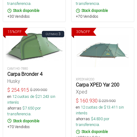
transferencia.
transferencia.
Stock disponible
Stock disponible
+30 Vendidos
+70 Vendidos
15
%
OFF
30
%
OFF
3
ÚLTIMAS
CAM1H0-7880
Carpa Bronder 4
XPEDYAR200
Husky
Carpa XPED Yar 200
$
254.915
$
299.900
Xped
en
12
cuotas de $
21.243
sin
$
160.930
$
229.900
interés
en
12
cuotas de $
13.411
sin
ahorras
$
7.650
por
interés
transferencia.
ahorras
$
4.830
por
Stock disponible
transferencia.
+70 Vendidos
Stock disponible