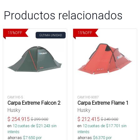
Productos relacionados
15
%
OFF
15
%
OFF
ÚLTIMA UNIDAD
CAM1H0-5
CAM1H0-9087
Carpa Extreme Falcon 2
Carpa Extreme Flame 1
Husky
Husky
$
254.915
$
212.415
$
299.900
$
249.900
en
12
cuotas de $
21.243
sin
en
12
cuotas de $
17.701
sin
interés
interés
ahorras
$
7.650
por
ahorras
$
6.370
por