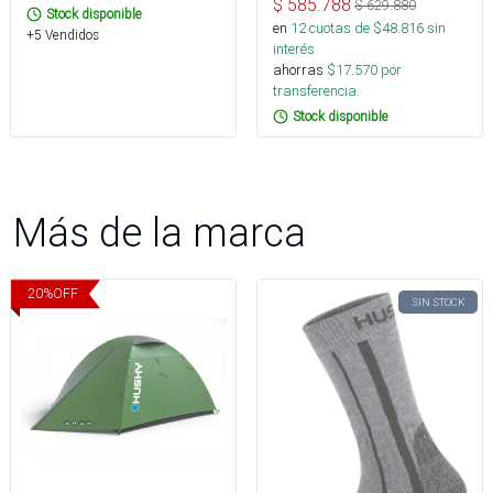
$
585.788
$
629.880
Stock disponible
en
12
cuotas de $
48.816
sin
+5 Vendidos
interés
ahorras
$
17.570
por
transferencia.
Stock disponible
Más de la marca
20
%
OFF
SIN STOCK