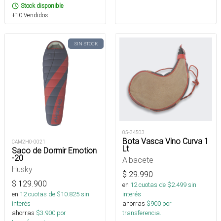
Stock disponible
+10 Vendidos
SIN STOCK
05-34503
Bota Vasca Vino Curva 1
CAM2H0-0021
Lt
Saco de Dormir Emotion
-20
Albacete
Husky
$
29.990
$
129.900
en
12
cuotas de $
2.499
sin
en
12
cuotas de $
10.825
sin
interés
interés
ahorras
$
900
por
ahorras
$
3.900
por
transferencia.