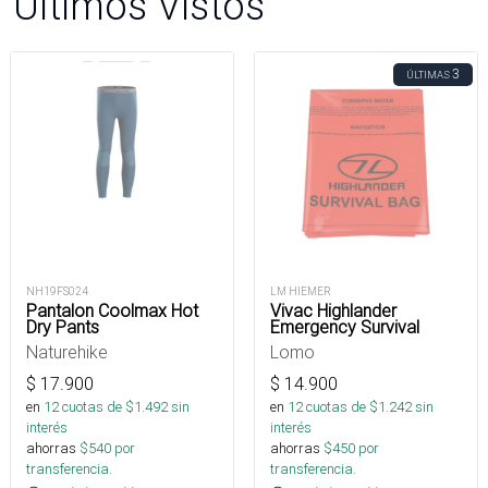
Últimos Vistos
3
ÚLTIMAS
NH19FS024
LM HIEMER
Pantalon Coolmax Hot
Vivac Highlander
Dry Pants
Emergency Survival
Naturehike
Lomo
$
17.900
$
14.900
en
12
cuotas de $
1.492
sin
en
12
cuotas de $
1.242
sin
interés
interés
ahorras
$
540
por
ahorras
$
450
por
transferencia.
transferencia.