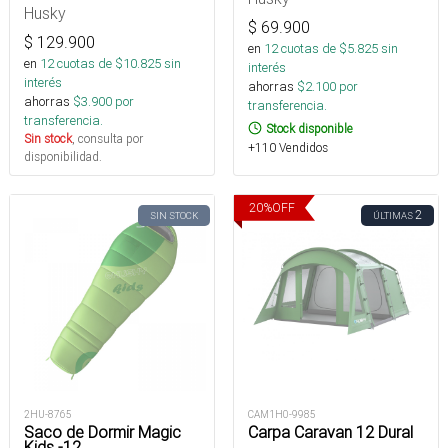
Husky
$
69.900
$
129.900
en
12
cuotas de $
5.825
sin
en
12
cuotas de $
10.825
sin
interés
interés
ahorras
$
2.100
por
ahorras
$
3.900
por
transferencia.
transferencia.
Stock disponible
Sin stock
, consulta por
+110 Vendidos
disponibilidad.
20
%
OFF
2
SIN STOCK
ÚLTIMAS
2HU-8765
CAM1H0-9985
Saco de Dormir Magic
Carpa Caravan 12 Dural
Kids -12