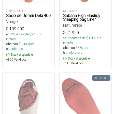
SBNDEKI V17173
NH17N002-
Saco de Dormir Deki 400
Sabana High Elasticy
Sleeping bag Liner
Vango
Naturehike
$
109.900
$
21.990
en
12
cuotas de $
9.158
sin
en
12
cuotas de $
1.833
sin
interés
interés
ahorras
$
3.300
por
ahorras
$
660
por
transferencia.
transferencia.
Stock disponible
Stock disponible
+860 Vendidos
+110 Vendidos
SIN STOCK