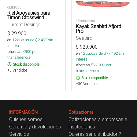
6MKP023
Riel Apoyapies para
Timon Crosswind
afjordseabird
Current Desings
Kayak Seabird Afjord
Pro
$
29.900
Seabird
en
12
cuotas de $
2.492
sin
interés
$
929.900
ahorras
$
900
por
en
12
cuotas de $
77.492
sin
transferencia.
interés
Stock disponible
ahorras
$
27.900
por
+5 Vendidos
transferencia.
Stock disponible
+30 Vendidos
INFORMACIÓN
Cotizaciones
Quienes somos
Cotizaciones a empresas e
Garantía y devoluciones
instituciones
Servicios
Quieres ser distribuidor ?