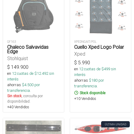
QF163
XPEDNGAIT/POL
Chaleco Salvavidas
Cuello Xped Logo Polar
Edge
Xped
Stohlquist
$
5.990
$
149.900
en
12
cuotas de $
499
sin
en
12
cuotas de $
12.492
sin
interés
interés
ahorras
$
180
por
ahorras
$
4.500
por
transferencia.
transferencia.
Stock disponible
Sin stock
, consulta por
+10 Vendidos
disponibilidad.
+40 Vendidos
ÚLTIMA UNIDAD