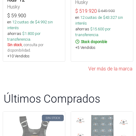
Husky
Husky
$
519.920
$
649.900
$
59.900
en
12
cuotas de $
43.327
sin
en
12
cuotas de $
4.992
sin
interés
interés
ahorras
$
15.600
por
ahorras
$
1.800
por
transferencia.
transferencia.
Stock disponible
Sin stock
, consulta por
+5 Vendidos
disponibilidad.
+10 Vendidos
Ver más de la marca
Últimos Comprados
SIN STOCK