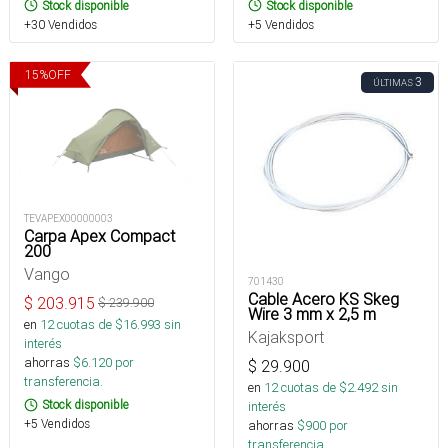
Stock disponible
Stock disponible
+30 Vendidos
+5 Vendidos
15
%
OFF
3
ÚLTIMAS
TEVAPEX00000003
Carpa Apex Compact
200
Vango
701430
Cable Acero KS Skeg
$
203.915
$
239.900
Wire 3 mm x 2,5 m
en
12
cuotas de $
16.993
sin
Kajaksport
interés
ahorras
$
6.120
por
$
29.900
transferencia.
en
12
cuotas de $
2.492
sin
Stock disponible
interés
+5 Vendidos
ahorras
$
900
por
transferencia.