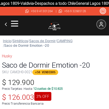
gos 1809-Valdivia-Despachos a todo Chile
General Lagos 1809-
+56 9 41301264
|
+56 9 32685128
Inicio
/
Sintéticos
/
Sacos de Dormir
/
CAMPING
/
Saco de Dormir Emotion -20
Husky
Saco de Dormir Emotion -20
SKU:
CAM2H0-0021
+50 VENDIDOS
$
129.900
Precio Tarjetas: Hasta
12
cuotas de $
10.825
$
126.003
3
% OFF
Precio Transferencia Bancaria