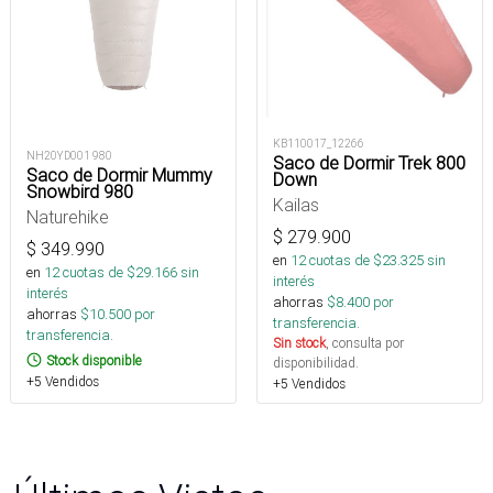
KB110017_12266
NH20YD001 980
Saco de Dormir Trek 800
Saco de Dormir Mummy
Down
Snowbird 980
Kailas
Naturehike
$
279.900
$
349.990
en
12
cuotas de $
23.325
sin
en
12
cuotas de $
29.166
sin
interés
interés
ahorras
$
8.400
por
ahorras
$
10.500
por
transferencia.
transferencia.
Sin stock
, consulta por
Stock disponible
disponibilidad.
+5 Vendidos
+5 Vendidos