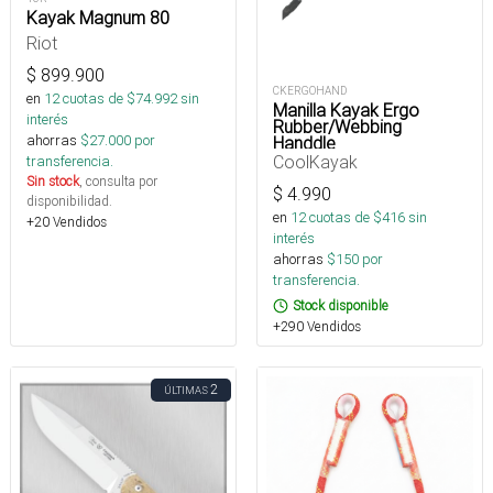
Kayak Magnum 80
Riot
$
899.900
CKERGOHAND
en
12
cuotas de $
74.992
sin
Manilla Kayak Ergo
interés
Rubber/Webbing
ahorras
$
27.000
por
Handdle
CoolKayak
transferencia.
Sin stock
, consulta por
$
4.990
disponibilidad.
en
12
cuotas de $
416
sin
+20 Vendidos
interés
ahorras
$
150
por
transferencia.
Stock disponible
+290 Vendidos
2
ÚLTIMAS