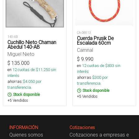
CA-D8613
140-AB
Cuerda Prusik De
Cuchillo Nieto Chaman
Escalada 60cm
Abedul 140-AB
Camnal
Miguel Nieto
$
9.990
$
135.000
en
12
cuotas de $
833
sin
en
12
cuotas de $
11.250
sin
interés
interés
ahorras
$
300
por
ahorras
$
4.050
por
transferencia.
transferencia.
Stock disponible
Stock disponible
+5 Vendidos
+5 Vendidos
INFORMACIÓN
Cotizaciones
Quienes somos
Cotizaciones a empresas e