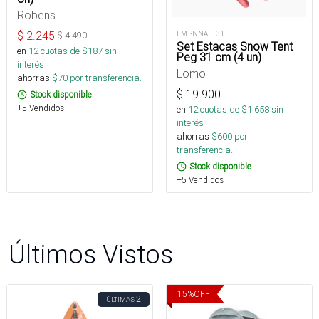
Robens
$
2.245
LM SNNAIL 31
$
4.490
Set Estacas Snow Tent
en
12
cuotas de $
187
sin
Peg 31 cm (4 un)
interés
Lomo
ahorras
$
70
por transferencia.
$
19.900
Stock disponible
+5 Vendidos
en
12
cuotas de $
1.658
sin
interés
ahorras
$
600
por
transferencia.
Stock disponible
+5 Vendidos
Últimos Vistos
15
%
OFF
2
ÚLTIMAS