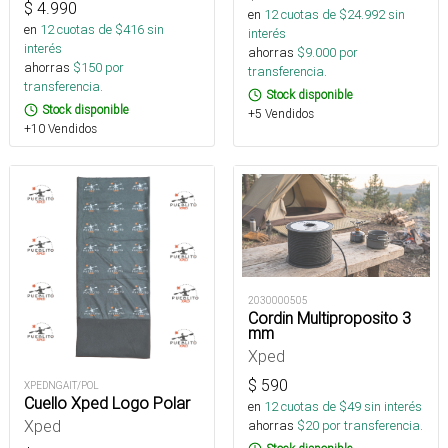
$
4.990
en
12
cuotas de $
24.992
sin
en
12
cuotas de $
416
sin
interés
interés
ahorras
$
9.000
por
ahorras
$
150
por
transferencia.
transferencia.
Stock disponible
Stock disponible
+5 Vendidos
+10 Vendidos
2030000505
Cordin Multiproposito 3
mm
Xped
$
590
XPEDNGAIT/POL
Cuello Xped Logo Polar
en
12
cuotas de $
49
sin interés
Xped
ahorras
$
20
por transferencia.