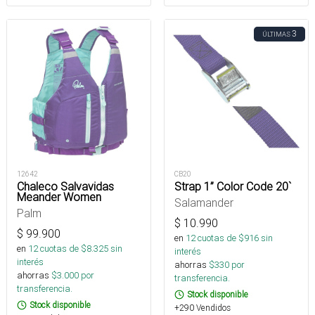
3
ÚLTIMAS
12642
CB20
Chaleco Salvavidas
Strap 1” Color Code 20`
Meander Women
Salamander
Palm
$
10.990
$
99.900
en
12
cuotas de $
916
sin
en
12
cuotas de $
8.325
sin
interés
interés
ahorras
$
330
por
ahorras
$
3.000
por
transferencia.
transferencia.
Stock disponible
Stock disponible
+290 Vendidos