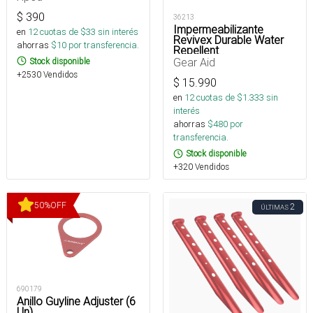
$
390
36213
Impermeabilizante
en
12
cuotas de $
33
sin interés
Revivex Durable Water
ahorras
$
10
por transferencia.
Repellent
Gear Aid
Stock disponible
+2530 Vendidos
$
15.990
en
12
cuotas de $
1.333
sin
interés
ahorras
$
480
por
transferencia.
Stock disponible
+320 Vendidos
50
%
OFF
2
ÚLTIMAS
690179
Anillo Guyline Adjuster (6
Un)