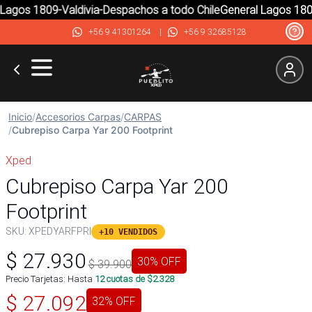
agos 1809-Valdivia-Despachos a todo Chile
General Lagos 1809-
+56 9 41301264
|
+56 9 32685128
Inicio
/
Accesorios Carpas
/
CARPAS
/
Cubrepiso Carpa Yar 200 Footprint
Xped
Cubrepiso Carpa Yar 200
Footprint
SKU:
XPEDYARFPRI
+10 VENDIDOS
$
27.930
30
% OFF
$
39.900
Precio Tarjetas: Hasta
12
cuotas de $
2.328
$
27.092
32
% OFF