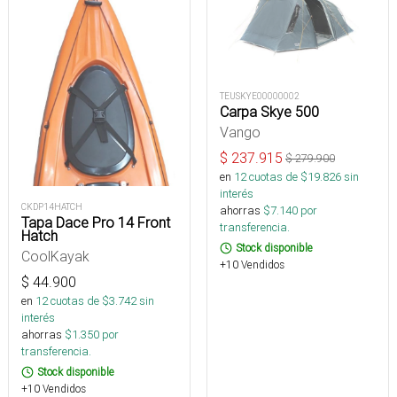
TEUSKYE00000002
Carpa Skye 500
Vango
$
237.915
$
279.900
en
12
cuotas de $
19.826
sin
interés
CKDP14HATCH
ahorras
$
7.140
por
Tapa Dace Pro 14 Front
transferencia.
Hatch
Stock disponible
CoolKayak
+10 Vendidos
$
44.900
en
12
cuotas de $
3.742
sin
interés
ahorras
$
1.350
por
transferencia.
Stock disponible
+10 Vendidos