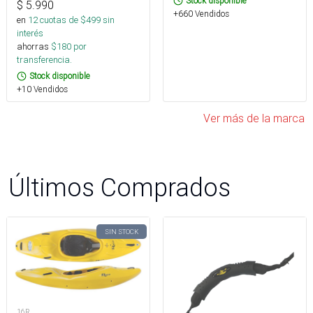
Stock disponible
$
5.990
+660 Vendidos
en
12
cuotas de $
499
sin
interés
ahorras
$
180
por
transferencia.
Stock disponible
+10 Vendidos
Ver más de la marca
Últimos Comprados
SIN STOCK
16R