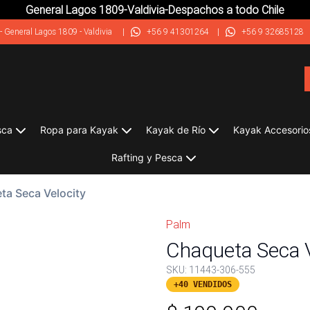
General Lagos 1809-Valdivia-Despachos a todo Chile
-
General Lagos 1809 - Valdivia
|
+56 9 41301264
|
+56 9 32685128
sca
Ropa para Kayak
Kayak de Río
Kayak Accesorio
Rafting y Pesca
ta Seca Velocity
Palm
Chaqueta Seca V
SKU:
11443-306-555
+40 VENDIDOS