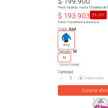
$
199.900
Precio Tarjetas: Hasta
12
cuotas de 
$
193.903
3
% OFF
Precio Transferencia Bancaria
Color
:
Azul
Azul
Tamaño
:
M
M
Género
:
Unisex
Cantidad:
-
+
2 disponibles
Comprar ahor