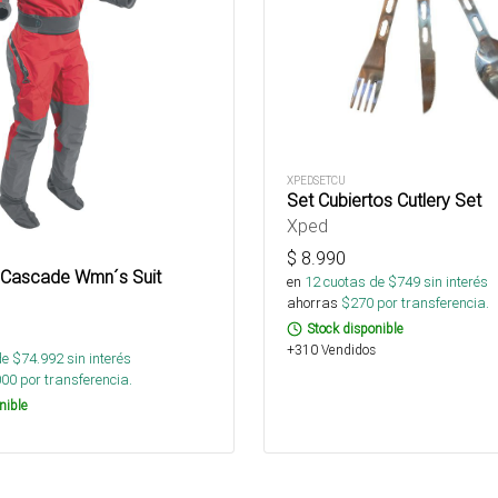
XPEDSETCU
Set Cubiertos Cutlery Set
Xped
$
8.990
 Cascade Wmn´s Suit
en
12
cuotas de $
749
sin interés
ahorras
$
270
por transferencia.
Stock disponible
+310 Vendidos
de $
74.992
sin interés
000
por transferencia.
nible