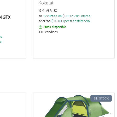
Kokatat
$
459.900
en
12
cuotas de $
38.325
sin interés
M GTX
ahorras
$
13.800
por transferencia.
Stock disponible
+10 Vendidos
és
a.
SIN STOCK