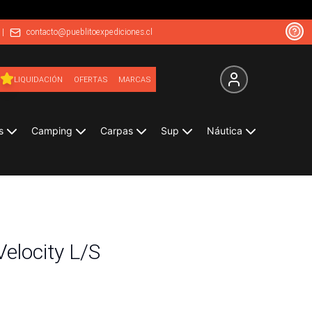
|
contacto@pueblitoexpediciones.cl
LIQUIDACIÓN
OFERTAS
MARCAS
s
Camping
Carpas
Sup
Náutica
elocity L/S