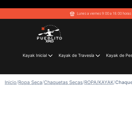
Lunes a viernes 9:00 a 18:00 horas
Kayak Inicial
Kayak de Travesía
Kayak de Pe
Inicio
/
Ropa Seca
/
Chaquetas Secas
/
ROPA/KAYAK
/
Chaque