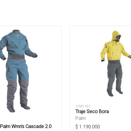
12382-357
Traje Seco Bora
Palm
 Palm Wmn's Cascade 2.0
$
1.190.000