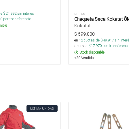
de $
24.992
sin interés
DTUPOM
Chaqueta Seca Kokatat Ō
00
por transferencia.
Kokatat
nible
$
599.000
en
12
cuotas de $
49.917
sin inter
ahorras
$
17.970
por transferenci
Stock disponible
+20 Vendidos
ÚLTIMA UNIDAD