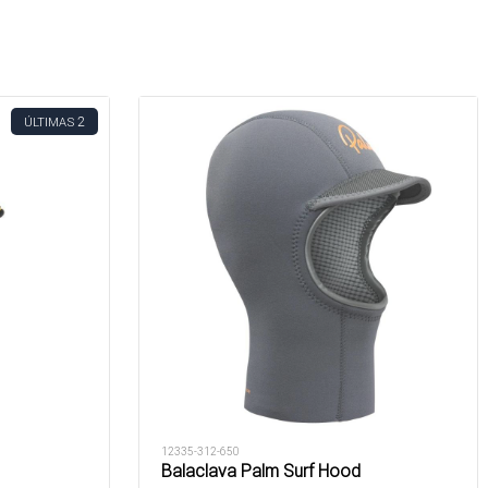
2
ÚLTIMAS
12335-312-650
Balaclava Palm Surf Hood