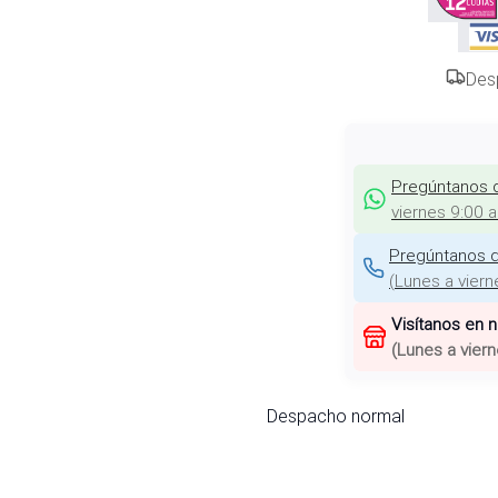
Des
Pregúntanos 
viernes 9:00 
Pregúntanos d
(
Lunes a viern
Visítanos en 
(
Lunes a viern
Despacho normal