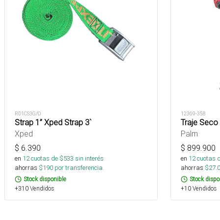
RD1CS3G/O
12369-358
Strap 1” Xped Strap 3`
Traje Seco
Xped
Palm
$
6.390
$
899.900
en
12
cuotas de $
533
sin interés
en
12
cuotas 
ahorras
$
190
por transferencia.
ahorras
$
27.
Stock disponible
Stock dispo
+310 Vendidos
+10 Vendidos