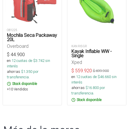
OB1225
Mochila Seca Packaway
20L
Overboard
KAN RIS GR
Kayak Inflable WW -
$
44.900
Single
en
12
cuotas de $
3.742
sin
Xped
interés
$
559.920
$
699.900
ahorras
$
1.350
por
en
12
cuotas de $
46.660
sin
transferencia.
interés
Stock disponible
ahorras
$
16.800
por
+10 Vendidos
transferencia.
Stock disponible