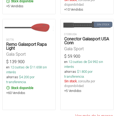
Stock disponible
disponibilidad.
+5 Vendidos
+10 Vendidos
SIN STOCK
01086USA
Conector Galasport USA
00776
Conn
Remo Galasport Rapa
Light
Gala Sport
Gala Sport
$
59.900
$
139.900
en
12
cuotas de $
4.992
sin
interés
en
12
cuotas de $
11.658
sin
ahorras
$
1.800
por
interés
transferencia.
ahorras
$
4.200
por
Sin stock
, consulta por
transferencia.
disponibilidad.
Stock disponible
+5 Vendidos
+60 Vendidos