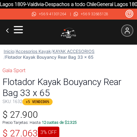
agos 1809-Valdivia-Despachos a todo Chile
General Lagos 1809-
+56 9 41301264
|
+56 9 32685128
Inicio
/
Accesorios Kayak
/
KAYAK ACCESORIOS
/
Flotador Kayak Bouyancy Rear Bag 33 x 65
Gala Sport
Flotador Kayak Bouyancy Rear
Bag 33 x 65
SKU:
1632
+5 VENDIDOS
$
27.900
Precio Tarjetas: Hasta
12
cuotas de $
2.325
$
27.063
3
% OFF