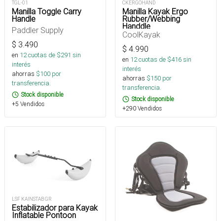
TGL-01
CKERGOHAND
Manilla Toggle Carry
Manilla Kayak Ergo
Handle
Rubber/Webbing
Handdle
Paddler Supply
CoolKayak
$
3.490
$
4.990
en
12
cuotas de $
291
sin
en
12
cuotas de $
416
sin
interés
interés
ahorras
$
100
por
ahorras
$
150
por
transferencia.
transferencia.
Stock disponible
Stock disponible
+5 Vendidos
+290 Vendidos
LSF KAINSTAB GR
Estabilizador para Kayak
Inflatable Pontoon