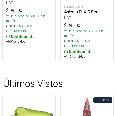
LSF
LSF BKSEAT C DEL
$
99.900
Asiento DLX C Seat
en
12
cuotas de $
8.325
sin
LSF
interés
$
39.900
ahorras
$
3.000
por
transferencia.
en
12
cuotas de $
3.325
sin
interés
Stock disponible
ahorras
$
1.200
por
+90 Vendidos
transferencia.
Stock disponible
+340 Vendidos
Últimos Vistos
3
ÚLTIMAS