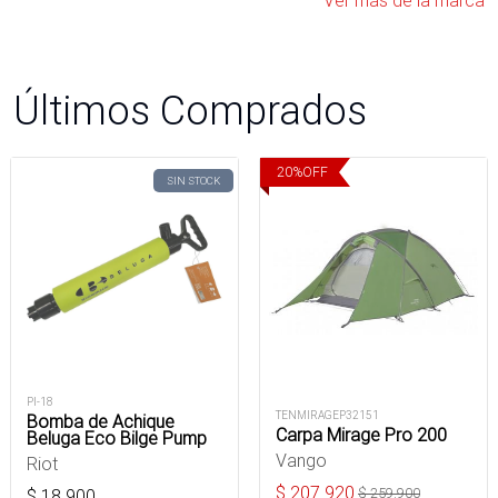
Ver más de la marca
Últimos Comprados
20
%
OFF
SIN STOCK
PI-18
TENMIRAGEP32151
Bomba de Achique
Carpa Mirage Pro 200
Beluga Eco Bilge Pump
Vango
Riot
$
207.920
$
259.900
$
18.900