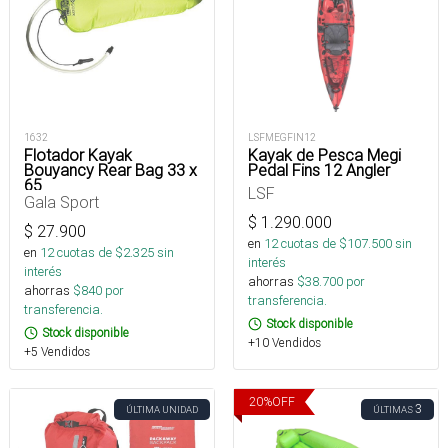
1632
LSFMEGFIN12
Flotador Kayak
Kayak de Pesca Megi
Bouyancy Rear Bag 33 x
Pedal Fins 12 Angler
65
LSF
Gala Sport
$
1.290.000
$
27.900
en
12
cuotas de $
107.500
sin
en
12
cuotas de $
2.325
sin
interés
interés
ahorras
$
38.700
por
ahorras
$
840
por
transferencia.
transferencia.
Stock disponible
Stock disponible
+10 Vendidos
+5 Vendidos
20
%
OFF
3
ÚLTIMA UNIDAD
ÚLTIMAS