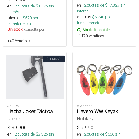
en
12
cuotas de $
17.327
sin
en
12
cuotas de $
1.575
sin
interés
interés
ahorras
$
6.240
por
ahorras
$
570
por
transferencia.
transferencia.
Sin stock
, consulta por
Stock disponible
disponibilidad.
+1170 Vendidos
+40 Vendidos
2
ÚLTIMAS
JKR639
WWKEYKA
Hacha Joker Táctica
Llavero WW Keyak
Joker
Hobkey
$
39.900
$
7.990
en
12
cuotas de $
3.325
sin
en
12
cuotas de $
666
sin