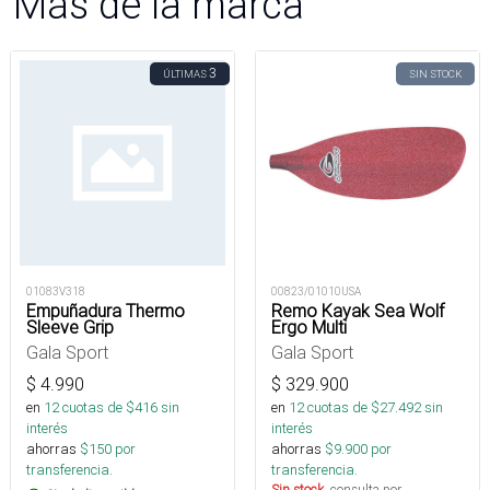
Más de la marca
3
ÚLTIMAS
SIN STOCK
01083V318
00823/01010USA
Empuñadura Thermo
Remo Kayak Sea Wolf
Sleeve Grip
Ergo Multi
Gala Sport
Gala Sport
$
4.990
$
329.900
en
12
cuotas de $
416
sin
en
12
cuotas de $
27.492
sin
interés
interés
ahorras
$
150
por
ahorras
$
9.900
por
transferencia.
transferencia.
Sin stock
, consulta por