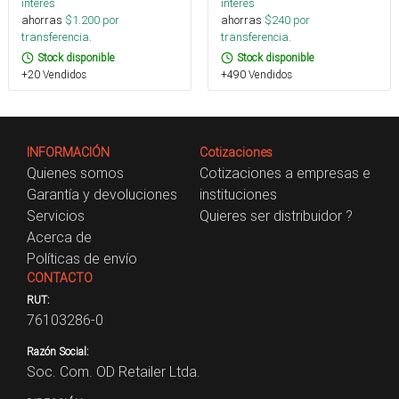
interés
interés
ahorras
$
1.200
por
ahorras
$
240
por
transferencia.
transferencia.
Stock disponible
Stock disponible
+20 Vendidos
+490 Vendidos
INFORMACIÓN
Cotizaciones
Quienes somos
Cotizaciones a empresas e
Garantía y devoluciones
instituciones
Servicios
Quieres ser distribuidor ?
Acerca de
Políticas de envío
CONTACTO
RUT:
76103286-0
Razón Social:
Soc. Com. OD Retailer Ltda.