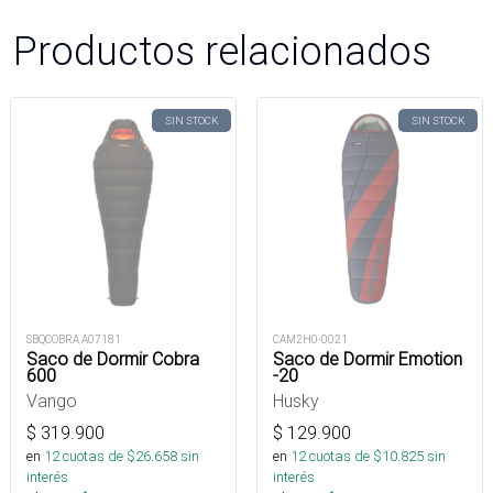
Productos relacionados
SIN STOCK
SIN STOCK
SBQCOBRA A07181
CAM2H0-0021
Saco de Dormir Cobra
Saco de Dormir Emotion
600
-20
Vango
Husky
$
319.900
$
129.900
en
12
cuotas de $
26.658
sin
en
12
cuotas de $
10.825
sin
interés
interés