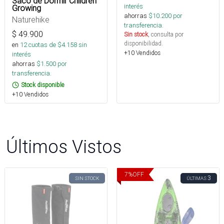
Saco de Dormir Children
interés
Growing
ahorras
$
10.200
por
Naturehike
transferencia.
$
49.900
Sin stock
, consulta por
disponibilidad.
en
12
cuotas de $
4.158
sin
+10 Vendidos
interés
ahorras
$
1.500
por
transferencia.
Stock disponible
+10 Vendidos
Últimos Vistos
7
%
OFF
3
SIN STOCK
ÚLTIMAS