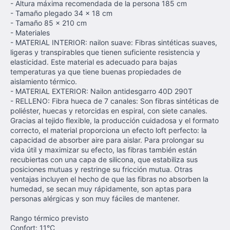
- Altura máxima recomendada de la persona 185 cm
- Tamaño plegado 34 x 18 cm
- Tamaño 85 x 210 cm
- Materiales
- MATERIAL INTERIOR: nailon suave: Fibras sintéticas suaves,
ligeras y transpirables que tienen suficiente resistencia y
elasticidad. Este material es adecuado para bajas
temperaturas ya que tiene buenas propiedades de
aislamiento térmico.
- MATERIAL EXTERIOR: Nailon antidesgarro 40D 290T
- RELLENO: Fibra hueca de 7 canales: Son fibras sintéticas de
poliéster, huecas y retorcidas en espiral, con siete canales.
Gracias al tejido flexible, la producción cuidadosa y el formato
correcto, el material proporciona un efecto loft perfecto: la
capacidad de absorber aire para aislar. Para prolongar su
vida útil y maximizar su efecto, las fibras también están
recubiertas con una capa de silicona, que estabiliza sus
posiciones mutuas y restringe su fricción mutua. Otras
ventajas incluyen el hecho de que las fibras no absorben la
humedad, se secan muy rápidamente, son aptas para
personas alérgicas y son muy fáciles de mantener.
Rango térmico previsto
Confort: 11°C