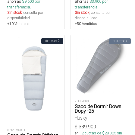
ahorras
$
9.600
por
ahorras
$
3.900
por
transferencia.
transferencia.
Sin stock
, consulta por
Sin stock
, consulta por
disponibilidad.
disponibilidad.
+10 Vendidos
+50 Vendidos
2
ÚLTIMAS
SIN STOCK
2H0-9868
Saco de Dormir Down
Dopy -25
Husky
$
339.900
NH21MSD01
en
12
cuotas de $
28.325
sin