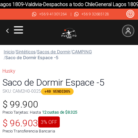
gos 1809-Valdivia-Despachos a todo Chile
General Lagos 1809-V
+56 9 41301264
|
+56 9 32685128
Inicio
/
Sintéticos
/
Sacos de Dormir
/
CAMPING
/
Saco de Dormir Espace -5
Husky
Saco de Dormir Espace -5
SKU:
CAM2H0-0025
+40 VENDIDOS
$
99.900
Precio Tarjetas: Hasta
12
cuotas de $
8.325
$
96.903
3
% OFF
Precio Transferencia Bancaria