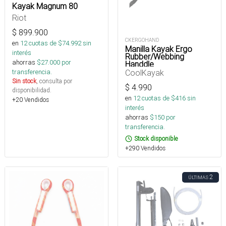
Kayak Magnum 80
Riot
$
899.900
CKERGOHAND
en
12
cuotas de $
74.992
sin
Manilla Kayak Ergo
interés
Rubber/Webbing
ahorras
$
27.000
por
Handdle
CoolKayak
transferencia.
Sin stock
, consulta por
$
4.990
disponibilidad.
en
12
cuotas de $
416
sin
+20 Vendidos
interés
ahorras
$
150
por
transferencia.
Stock disponible
+290 Vendidos
2
ÚLTIMAS