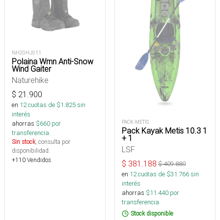
NH20HJ011
Polaina Wmn Anti-Snow
Wind Gaiter
Naturehike
$
21.900
en
12
cuotas de $
1.825
sin
interés
PACK-METIS
ahorras
$
660
por
Pack Kayak Metis 10.3 1
transferencia.
+ 1
Sin stock
, consulta por
LSF
disponibilidad.
+110 Vendidos
$
381.188
$
409.880
en
12
cuotas de $
31.766
sin
interés
ahorras
$
11.440
por
transferencia.
Stock disponible