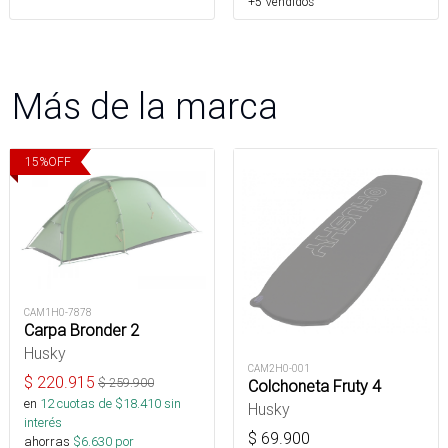
+5 Vendidos
Más de la marca
15
%
OFF
CAM1H0-7878
Carpa Bronder 2
Husky
CAM2H0-001
$
220.915
$
259.900
Colchoneta Fruty 4
en
12
cuotas de $
18.410
sin
Husky
interés
$
69.900
ahorras
$
6.630
por