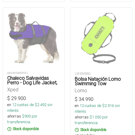
pazwroadora L
LM SWIBAG
Chaleco Salvavidas
Bolsa Natación Lomo
Perro - Dog Life Jacket,
Swimming Tow
Xped
Lomo
$
29.900
$
34.990
en
12
cuotas de $
2.492
sin
en
12
cuotas de $
2.916
sin
interés
interés
ahorras
$
900
por
ahorras
$
1.050
por
transferencia.
transferencia.
Stock disponible
Stock disponible