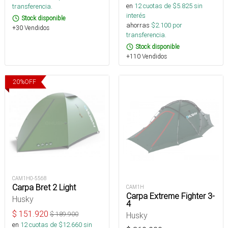
en
12
cuotas de $
5.825
sin
transferencia.
interés
Stock disponible
ahorras
$
2.100
por
+30 Vendidos
transferencia.
Stock disponible
+110 Vendidos
20
%
OFF
CAM1H0-5568
Carpa Bret 2 Light
CAM1H
Carpa Extreme Fighter 3-
Husky
4
$
151.920
$
189.900
Husky
en
12
cuotas de $
12.660
sin