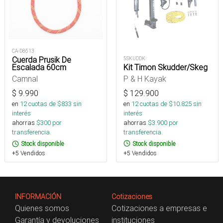
CA-D8613
Cuerda Prusik De
5SKUDDK
Kit Timon Skudder/Skeg
Escalada 60cm
P & H Kayak
Camnal
$
129.900
$
9.990
en
12
cuotas de $
10.825
sin
en
12
cuotas de $
833
sin
interés
interés
ahorras
$
3.900
por
ahorras
$
300
por
transferencia.
transferencia.
Stock disponible
Stock disponible
+5 Vendidos
+5 Vendidos
INFORMACIÓN
Cotizaciones
Quienes somos
Cotizaciones a empresas e
Garantía y devoluciones
instituciones