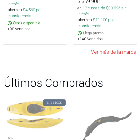
$
369.900
interés
en
12
cuotas de $
30.825
sin
ahorras
$
4.560
por
interés
transferencia.
ahorras
$
11.100
por
Stock disponible
transferencia.
+90 Vendidos
Llega pronto!
+140 Vendidos
Ver más de la marca
Últimos Comprados
SIN STOCK
16R