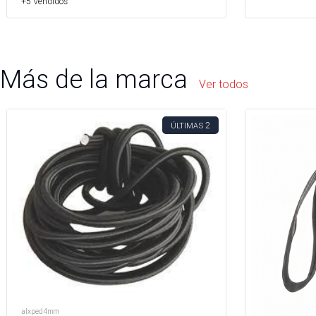
+5 Vendidos
Más de la marca
Ver todos
2
ÚLTIMAS
alxped4mm