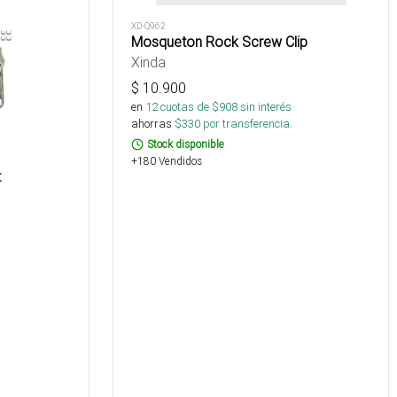
XD-Q962
Mosqueton Rock Screw Clip
Xinda
$
10.900
en
12
cuotas de $
908
sin interés
ahorras
$
330
por transferencia.
Stock disponible
+180 Vendidos
t
s