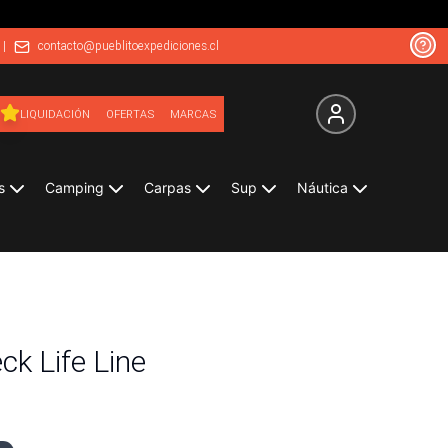
|
contacto@pueblitoexpediciones.cl
LIQUIDACIÓN
OFERTAS
MARCAS
s
Camping
Carpas
Sup
Náutica
k Life Line