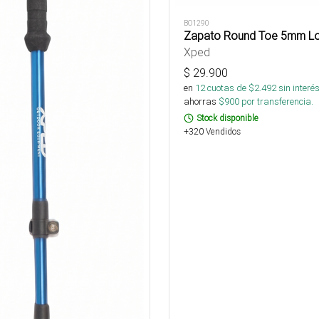
BO1290
Zapato Round Toe 5mm L
Xped
$
29.900
en
12
cuotas de $
2.492
sin interé
ahorras
$
900
por transferencia.
Stock disponible
+320 Vendidos