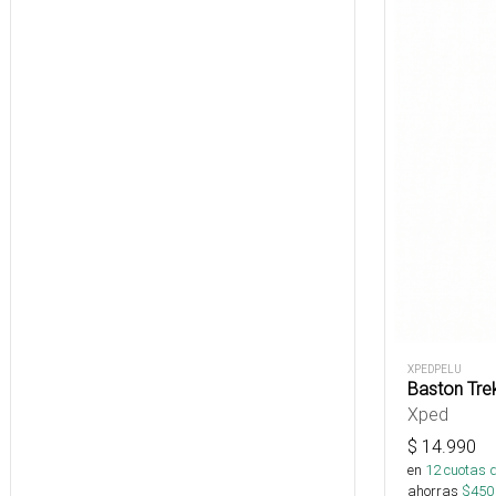
XPEDPELU
Baston Tre
Xped
$
14.990
en
12
cuotas 
ahorras
$
450