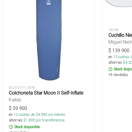
140-BB
Cuchillo N
Miguel Niet
$
139.900
en
12
cuotas 
ahorras
$
4.2
Stock dispo
+5 Vendidos
KC2102101_13038
Colchoneta Star Moon II Self-Inflate
Kailas
$
59.900
en
12
cuotas de $
4.992
sin interés
ahorras
$
1.800
por transferencia.
Stock disponible