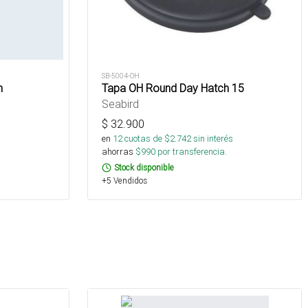
SB-5004-OH
m
Tapa OH Round Day Hatch 15
Seabird
$
32.900
s
en
12
cuotas de $
2.742
sin interés
ahorras
$
990
por transferencia.
Stock disponible
+5 Vendidos