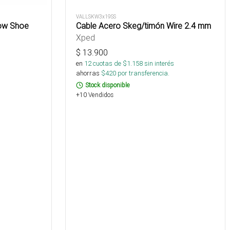
VALLSKW3x19SS
ow Shoe
Cable Acero Skeg/timón Wire 2.4 mm
Xped
$
13.900
s
en
12
cuotas de $
1.158
sin interés
ahorras
$
420
por transferencia.
Stock disponible
+10 Vendidos