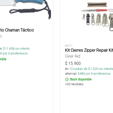
ieto Chaman Táctico
o
80071
de $
11.658
sin interés
Kit Cierres Zipper Repair Ki
00
por transferencia.
Gear Aid
nible
$
15.900
en
12
cuotas de $
1.325
sin interé
ahorras
$
480
por transferencia.
Stock disponible
+20 Vendidos