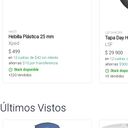
heb25
LSF DHAT285
Hebilla Plástica 25 mm
Tapa Day H
Xped
LSF
$
499
$
29.900
en
12
cuotas de $
42
sin interés
en
12
cuotas 
ahorras
$
10
por transferencia.
ahorras
$
900
Stock disponible
Stock dispo
+220 Vendidos
+5 Vendidos
Últimos Vistos