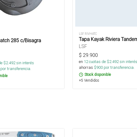
LSF RIVHATC
Tapa Kayak Riviera Tande
atch 285 c/Bisagra
LSF
$
29.900
en
12
cuotas de $
2.492
sin interé
de $
2.492
sin interés
ahorras
$
900
por transferencia.
por transferencia.
Stock disponible
nible
+5 Vendidos