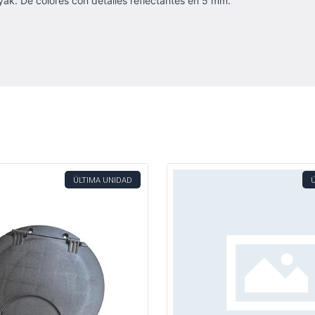
yak. De colores con detalles reflectantes en 5 mm.
ÚLTIMA UNIDAD