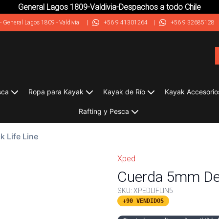
General Lagos 1809-Valdivia-Despachos a todo Chile
-
General Lagos 1809 - Valdivia
|
+56 9 41301264
|
+56 9 32685128
sca
Ropa para Kayak
Kayak de Río
Kayak Accesorio
Rafting y Pesca
 Life Line
Xped
Cuerda 5mm Dec
SKU:
XPEDLIFLIN5
+90 VENDIDOS