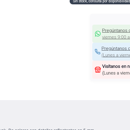
Sin stock, consulta por disponibilidad
Pregúntanos 
viernes 9:00 
Pregúntanos d
(
Lunes a viern
Visítanos en 
(
Lunes a viern