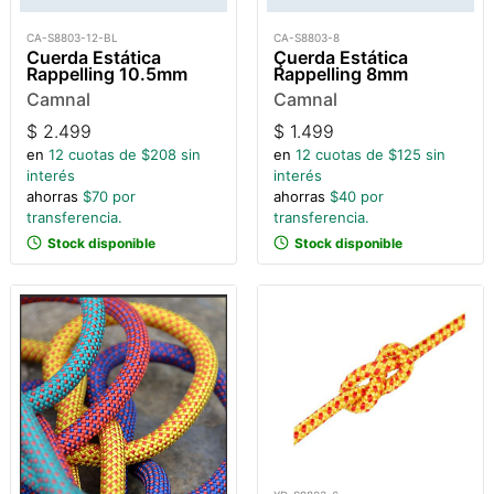
CA-S8803-12-BL
CA-S8803-8
Cuerda Estática
Çuerda Estática
Rappelling 10.5mm
Rappelling 8mm
Camnal
Camnal
$
2.499
$
1.499
en
12
cuotas de $
208
sin
en
12
cuotas de $
125
sin
interés
interés
ahorras
$
70
por
ahorras
$
40
por
transferencia.
transferencia.
Stock disponible
Stock disponible