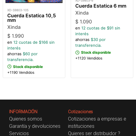
XD-S9803-6
Cuerda Estatica 6 mm
XD-S9803-105
Xinda
Cuerda Estatica 10,5
mm
$
1.090
Xinda
en
12
cuotas de $
91
sin
interés
$
1.990
ahorras
$
30
por
en
12
cuotas de $
166
sin
transferencia.
interés
Stock disponible
ahorras
$
60
por
+1120 Vendidos
transferencia.
Stock disponible
+1190 Vendidos
INFORMACIÓN
Cotizaciones
Quienes somos
Cotizaciones a empresas e
Garantía y devoluciones
instituciones
Servicios
Quieres ser distribuidor ?