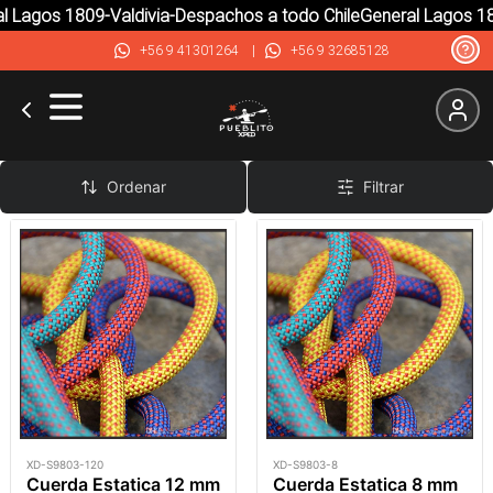
l Lagos 1809-Valdivia-Despachos a todo Chile
General Lagos 18
+56 9 41301264
|
+56 9 32685128
Cuerdas
Ordenar
Filtrar
XD-S9803-120
XD-S9803-8
Cuerda Estatica 12 mm
Cuerda Estatica 8 mm