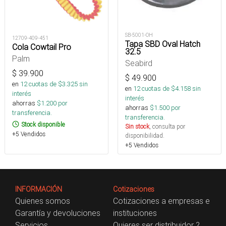
SB-5001-OH
12709-409-451
Tapa SBD Oval Hatch
Cola Cowtail Pro
32.5
Palm
Seabird
$
39.900
$
49.900
en
12
cuotas de $
3.325
sin
en
12
cuotas de $
4.158
sin
interés
interés
ahorras
$
1.200
por
ahorras
$
1.500
por
transferencia.
transferencia.
Stock disponible
Sin stock
, consulta por
+5 Vendidos
disponibilidad.
+5 Vendidos
INFORMACIÓN
Cotizaciones
Quienes somos
Cotizaciones a empresas e
Garantía y devoluciones
instituciones
Servicios
Quieres ser distribuidor ?