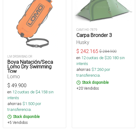
CAM1H0-7879
Carpa Bronder 3
Husky
$
242.165
$
284.900
LM DRSWIBAG OR
en
12
cuotas de $
20.180
sin
Boya Natación/Seca
interés
Lomo Dry Swimming
ahorras
$
7.260
por
Tow
transferencia.
Lomo
Stock disponible
$
49.900
+20 Vendidos
en
12
cuotas de $
4.158
sin
interés
ahorras
$
1.500
por
transferencia.
Stock disponible
+5 Vendidos