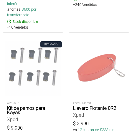
interés
+240 Vendidos
ahorras
$
600
por
transferencia.
Stock disponible
+10 Vendidos
2
ÚLTIMAS
XPED615
xped0145red
Kit de pernos para
Llavero Flotante 0R2
Kayak
Xped
Xped
$
3.990
$
9.900
en
12
cuotas de $
333
sin