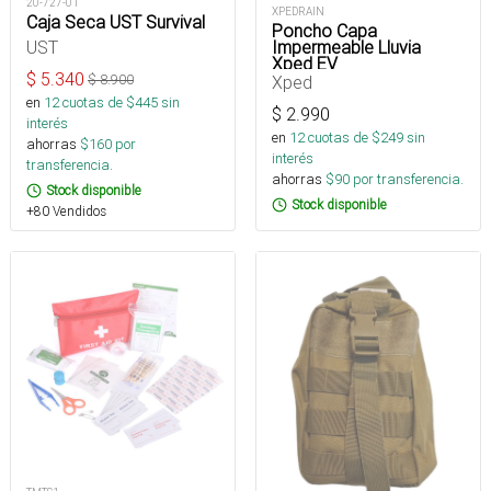
20-727-01
XPEDRAIN
Caja Seca UST Survival
Poncho Capa
UST
Impermeable Lluvia
Xped EV
$
5.340
$
8.900
Xped
en
12
cuotas de $
445
sin
$
2.990
interés
en
12
cuotas de $
249
sin
ahorras
$
160
por
interés
transferencia.
ahorras
$
90
por transferencia.
Stock disponible
Stock disponible
+80 Vendidos