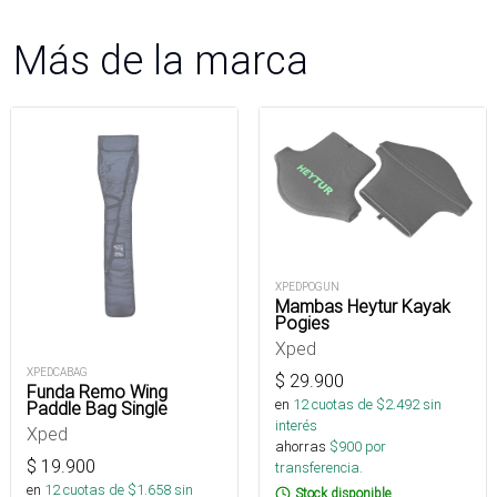
Más de la marca
XPEDPOGUN
Mambas Heytur Kayak
Pogies
Xped
XPEDCABAG
$
29.900
Funda Remo Wing
en
12
cuotas de $
2.492
sin
Paddle Bag Single
interés
Xped
ahorras
$
900
por
$
19.900
transferencia.
en
12
cuotas de $
1.658
sin
Stock disponible