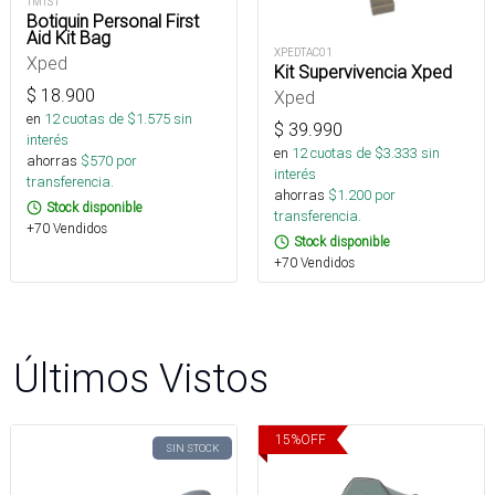
TMTS1
Botiquin Personal First
Aid Kit Bag
XPEDTAC01
Xped
Kit Supervivencia Xped
$
18.900
Xped
en
12
cuotas de $
1.575
sin
$
39.990
interés
en
12
cuotas de $
3.333
sin
ahorras
$
570
por
interés
transferencia.
ahorras
$
1.200
por
Stock disponible
transferencia.
+70 Vendidos
Stock disponible
+70 Vendidos
Últimos Vistos
15
%
OFF
SIN STOCK