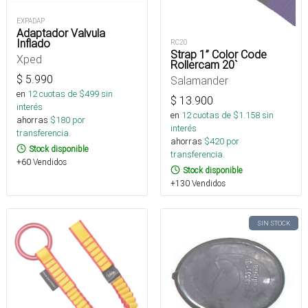
EXPADAP
Adaptador Valvula
Inflado
RC20
Strap 1” Color Code
Xped
Rollercam 20`
$
5.990
Salamander
en
12
cuotas de $
499
sin
$
13.900
interés
en
12
cuotas de $
1.158
sin
ahorras
$
180
por
interés
transferencia.
ahorras
$
420
por
Stock disponible
transferencia.
+60 Vendidos
Stock disponible
+130 Vendidos
SIN STOCK