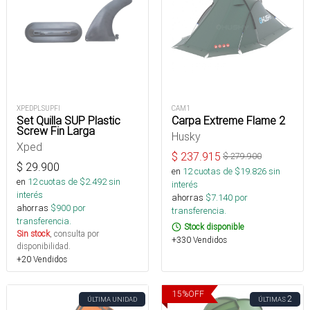
XPEDPLSUPFI
CAM1
Set Quilla SUP Plastic
Carpa Extreme Flame 2
Screw Fin Larga
Husky
Xped
$
237.915
$
279.900
$
29.900
en
12
cuotas de $
19.826
sin
en
12
cuotas de $
2.492
sin
interés
interés
ahorras
$
7.140
por
ahorras
$
900
por
transferencia.
transferencia.
Stock disponible
Sin stock
, consulta por
+330 Vendidos
disponibilidad.
+20 Vendidos
15
%
OFF
2
ÚLTIMA UNIDAD
ÚLTIMAS