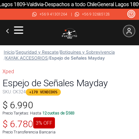
agos 1809-Valdivia-Despachos a todo Chile
General Lagos 1809-
+56 9 41301264
|
+56 9 32685128
Inicio
/
Seguridad y Rescate
/
Botiquines y Sobrevivencia
/
KAYAK ACCESORIOS
/
Espejo de Señales Mayday
Xped
Espejo de Señales Mayday
SKU:
CK324
+170 VENDIDOS
$
6.990
Precio Tarjetas: Hasta
12
cuotas de $
583
$
6.780
3
% OFF
Precio Transferencia Bancaria