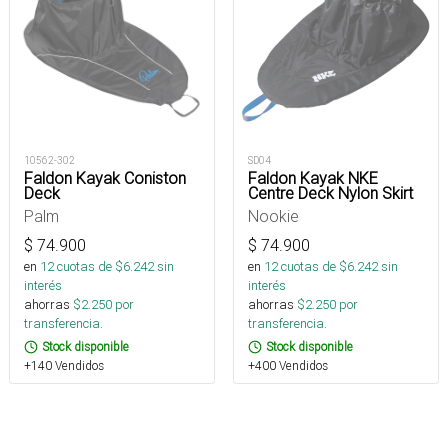
10562-302
SD04
Faldon Kayak Coniston
Faldon Kayak NKE
Deck
Centre Deck Nylon Skirt
Palm
Nookie
$
74.900
$
74.900
en
12
cuotas de $
6.242
sin
en
12
cuotas de $
6.242
sin
interés
interés
ahorras
$
2.250
por
ahorras
$
2.250
por
transferencia.
transferencia.
Stock disponible
Stock disponible
+140 Vendidos
+400 Vendidos