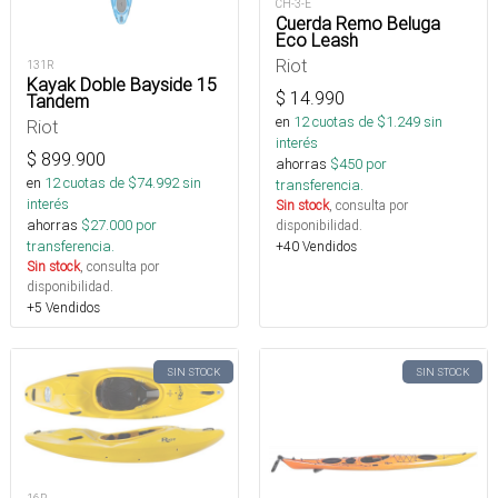
CH-3-E
Cuerda Remo Beluga
Eco Leash
Riot
131R
Kayak Doble Bayside 15
$
14.990
Tandem
en
12
cuotas de $
1.249
sin
Riot
interés
$
899.900
ahorras
$
450
por
en
12
cuotas de $
74.992
sin
transferencia.
interés
Sin stock
, consulta por
ahorras
$
27.000
por
disponibilidad.
transferencia.
+40 Vendidos
Sin stock
, consulta por
disponibilidad.
+5 Vendidos
SIN STOCK
SIN STOCK