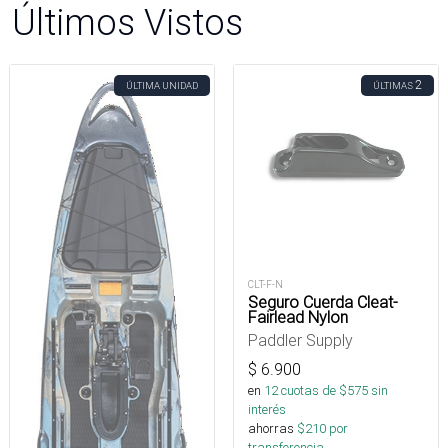
Últimos Vistos
2
ÚLTIMA UNIDAD
ÚLTIMAS
CLT-F-N
Seguro Cuerda Cleat-
Fairlead Nylon
Paddler Supply
$
6.900
en
12
cuotas de $
575
sin
interés
ahorras
$
210
por
transferencia.