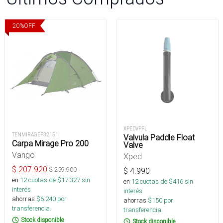
20
%
OFF
XPEDVPFL
TENMIRAGEP32151
Valvula Paddle Float
Carpa Mirage Pro 200
Valve
Vango
Xped
$
207.920
$
259.900
$
4.990
en
12
cuotas de $
17.327
sin
en
12
cuotas de $
416
sin
interés
interés
ahorras
$
6.240
por
ahorras
$
150
por
transferencia.
transferencia.
Stock disponible
Stock disponible