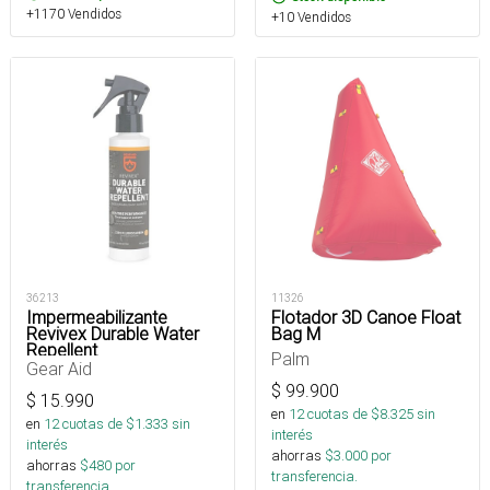
+1170 Vendidos
+10 Vendidos
36213
11326
Impermeabilizante
Flotador 3D Canoe Float
Revivex Durable Water
Bag M
Repellent
Palm
Gear Aid
$
99.900
$
15.990
en
12
cuotas de $
8.325
sin
en
12
cuotas de $
1.333
sin
interés
interés
ahorras
$
3.000
por
ahorras
$
480
por
transferencia.
transferencia.