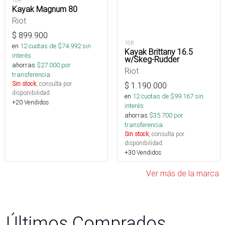
16R
Kayak Magnum 80
Riot
$
899.900
10R
en
12
cuotas de $
74.992
sin
Kayak Brittany 16.5
interés
w/Skeg-Rudder
ahorras
$
27.000
por
Riot
transferencia.
Sin stock
, consulta por
$
1.190.000
disponibilidad.
en
12
cuotas de $
99.167
sin
+20 Vendidos
interés
ahorras
$
35.700
por
transferencia.
Sin stock
, consulta por
disponibilidad.
+30 Vendidos
Ver más de la marca
Últimos Comprados