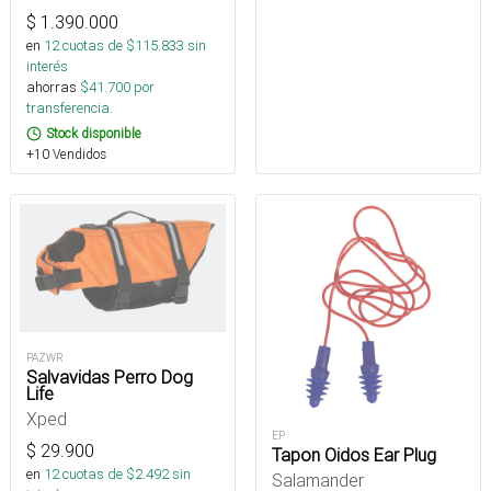
$
1.390.000
en
12
cuotas de $
115.833
sin
interés
ahorras
$
41.700
por
transferencia.
Stock disponible
+10 Vendidos
PAZWR
Salvavidas Perro Dog
Life
Xped
EP
$
29.900
Tapon Oidos Ear Plug
en
12
cuotas de $
2.492
sin
Salamander