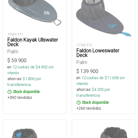
10560-311
Faldon Kayak Ullswater
Deck
11769-312
Faldon Loweswater
Palm
Deck
$
59.900
Palm
en
12
cuotas de $
4.992
sin
$
139.900
interés
en
12
cuotas de $
11.658
sin
ahorras
$
1.800
por
interés
transferencia.
ahorras
$
4.200
por
Stock disponible
transferencia.
+390 Vendidos
Stock disponible
+260 Vendidos