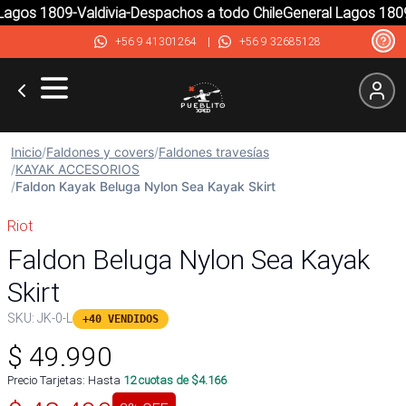
agos 1809-Valdivia-Despachos a todo Chile
General Lagos 1809-
+56 9 41301264
|
+56 9 32685128
Inicio
/
Faldones y covers
/
Faldones travesías
/
KAYAK ACCESORIOS
/
Faldon Kayak Beluga Nylon Sea Kayak Skirt
Riot
Faldon Beluga Nylon Sea Kayak
Skirt
SKU:
JK-0-L
+40 VENDIDOS
$
49.990
Precio Tarjetas: Hasta
12
cuotas de $
4.166