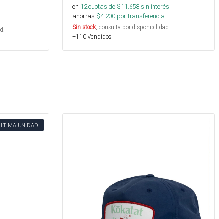
en
12
cuotas de $
11.658
sin interés
s
ahorras
$
4.200
por transferencia.
.
Sin stock
, consulta por disponibilidad.
d.
+110 Vendidos
ÚLTIMA UNIDAD