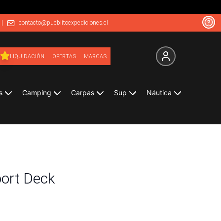
|
contacto@pueblitoexpediciones.cl
LIQUIDACIÓN
OFERTAS
MARCAS
s
Camping
Carpas
Sup
Náutica
port Deck