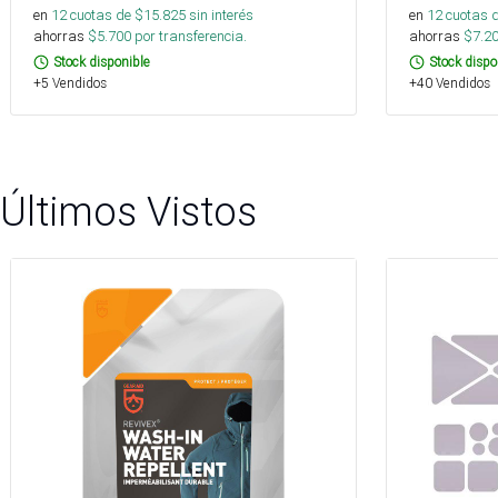
en
12
cuotas de $
15.825
sin interés
en
12
cuotas 
ahorras
$
5.700
por transferencia.
ahorras
$
7.2
Stock disponible
Stock dispo
+5 Vendidos
+40 Vendidos
Últimos Vistos