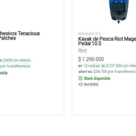
hesivos Tenacious
Mproangler10.5
 Patches
Kayak de Pesca Riot Magel
Pedal 10.5
Riot
$
1.290.000
de $
999
sin interés
en
12
cuotas de $
107.500
sin inte
por transferencia.
ahorras
$
38.700
por transferenci
nible
Stock disponible
+5 Vendidos