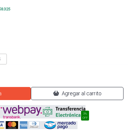
$
8.325
S
a
Agregar al carrito
3%
OFF