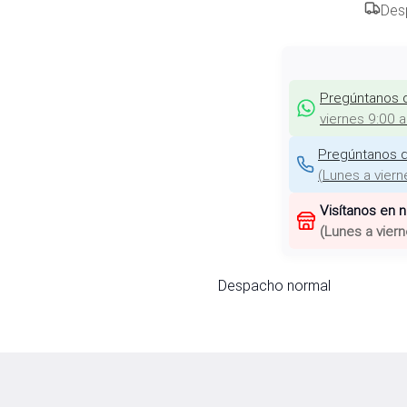
Des
Pregúntanos 
viernes 9:00 
Pregúntanos d
(
Lunes a viern
Visítanos en 
(
Lunes a viern
Despacho normal