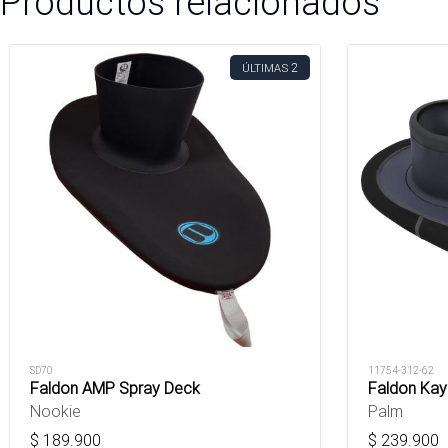
Productos relacionados
2
ÚLTIMAS
SD70
11754-312-62
Faldon AMP Spray Deck
Faldon Kay
Nookie
Palm
$
189.900
$
239.900