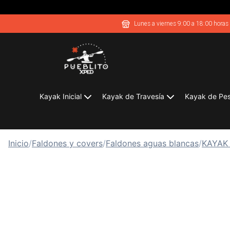
Lunes a viernes 9:00 a 18:00 horas
Kayak Inicial
Kayak de Travesía
Kayak de Pe
Inicio
/
Faldones y covers
/
Faldones aguas blancas
/
KAYAK