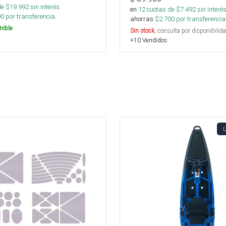
de $
19.992
sin interés
en
12
cuotas de $
7.492
sin interé
00
por transferencia.
ahorras
$
2.700
por transferencia
nible
Sin stock
, consulta por disponibilida
+10 Vendidos