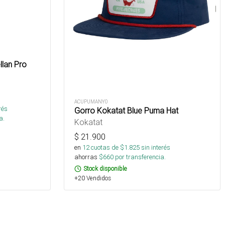
lan Pro
ACUPUMANY0
rés
Gorro Kokatat Blue Puma Hat
a.
Kokatat
$
21.900
en
12
cuotas de $
1.825
sin interés
ahorras
$
660
por transferencia.
Stock disponible
+20 Vendidos