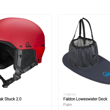
11769-312
k Shuck 2.0
Faldon Loweswater Deck
Palm