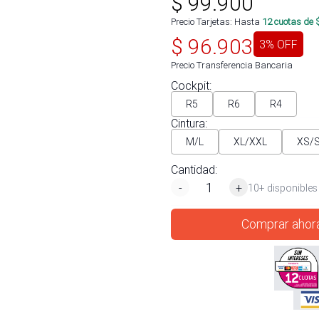
$
99.900
Precio Tarjetas: Hasta
12
cuotas de 
$
96.903
3
% OFF
Precio Transferencia Bancaria
Cockpit
:
R5
R6
R4
Cintura
:
M/L
XL/XXL
XS/
Cantidad:
-
+
10+ disponibles
Comprar ahor