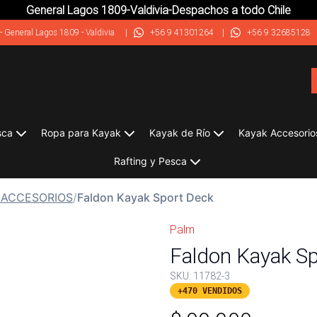
General Lagos 1809-Valdivia-Despachos a todo Chile
-
General Lagos 1809 - Valdivia
|
+56 9 41301264
|
+56 9 32685128
sca
Ropa para Kayak
Kayak de Río
Kayak Accesorio
Rafting y Pesca
 ACCESORIOS
/
Faldon Kayak Sport Deck
Palm
Faldon Kayak S
SKU:
11782-3
+470 VENDIDOS