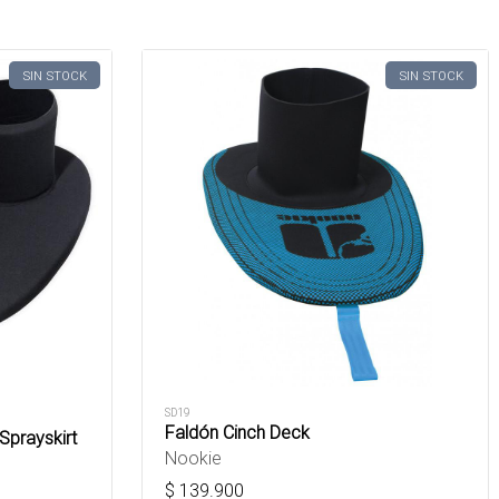
SIN STOCK
SIN STOCK
SD19
Faldón Cinch Deck
Sprayskirt
Nookie
$
139.900