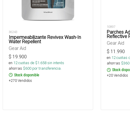
10897
Parches Ad
36243
Reflective
Impermeabilizante Revivex Wash-In
Water Repellent
Gear Aid
Gear Aid
$
11.990
$
19.900
en
12
cuotas 
en
12
cuotas de $
1.658
sin interés
ahorras
$
360
ahorras
$
600
por transferencia.
Stock dispo
Stock disponible
+20 Vendidos
+270 Vendidos