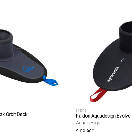
SP4315
ak Orbit Deck
Faldon Aquadesign Evolve 
Aquadesign
$
89.900