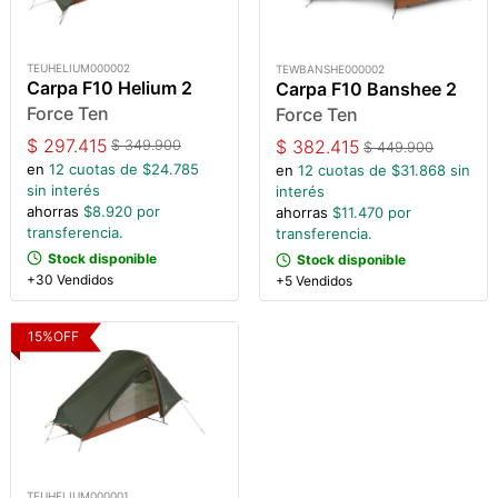
TEUHELIUM000002
TEWBANSHE000002
Carpa F10 Helium 2
Carpa F10 Banshee 2
Force Ten
Force Ten
$
297.415
$
382.415
$
349.900
$
449.900
en
12
cuotas de $
24.785
en
12
cuotas de $
31.868
sin
sin interés
interés
ahorras
$
8.920
por
ahorras
$
11.470
por
transferencia.
transferencia.
Stock disponible
Stock disponible
+30 Vendidos
+5 Vendidos
15
%
OFF
TEUHELIUM000001