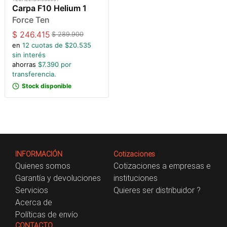
Carpa F10 Helium 1
Force Ten
$
246.415
$
289.900
en
12
cuotas de $
20.535
sin interés
ahorras
$
7.390
por
transferencia.
Stock disponible
INFORMACIÓN
Cotizaciones
Quienes somos
Cotizaciones a empresas e
Garantía y devoluciones
instituciones
Servicios
Quieres ser distribuidor ?
Acerca de
Políticas de envío
CONTACTO