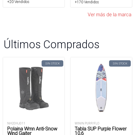
+20 Vendidos
+170 Vendidos
Ver más de la marca
Últimos Comprados
SIN STOCK
SIN STOCK
NH20HJ011
WININ PURP/FLO
Polaina Wmn Anti-Snow
Tabla SUP Purple Flower
Wind Gaiter
10,6