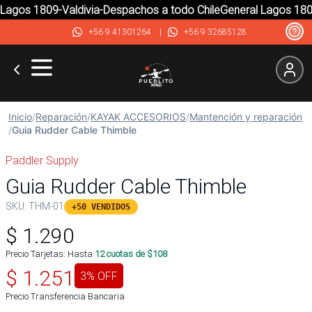
agos 1809-Valdivia-Despachos a todo Chile
General Lagos 1809-
+56 9 41301264
|
+56 9 32685128
Inicio
/
Reparación
/
KAYAK ACCESORIOS
/
Mantención y reparación
/
Guia Rudder Cable Thimble
Paddler Supply
Guia Rudder Cable Thimble
SKU:
THM-01
+50 VENDIDOS
$
1.290
Precio Tarjetas: Hasta
12
cuotas de $
108
$
1.251
3
% OFF
Precio Transferencia Bancaria