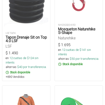
NH20GS004-RD
Mosqueton Naturehike
S-Shape
LSF TAP4
Tapon Drenaje Sit on Top
Naturehike
4.0 LSF
$
1.695
LSF
en
12
cuotas de $
141
sin
$
1.490
interés
en
12
cuotas de $
124
sin
ahorras
$
50
por transferencia.
interés
Stock disponible
ahorras
$
40
por transferencia.
Stock disponible
+690 Vendidos