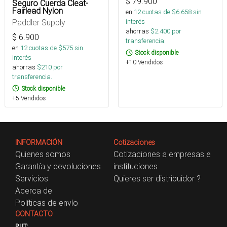
$
79.900
Seguro Cuerda Cleat-
Fairlead Nylon
en
12
cuotas de $
6.658
sin
Paddler Supply
interés
ahorras
$
2.400
por
$
6.900
transferencia.
en
12
cuotas de $
575
sin
Stock disponible
interés
+10 Vendidos
ahorras
$
210
por
transferencia.
Stock disponible
+5 Vendidos
INFORMACIÓN
Cotizaciones
Quienes somos
Cotizaciones a empresas e
Garantía y devoluciones
instituciones
Servicios
Quieres ser distribuidor ?
Acerca de
Políticas de envío
CONTACTO
RUT: