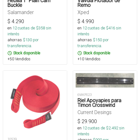
Hebilla 1” Plain Cam
Valvula Flotador de
Buckle
Remo
Salamander
Xped
$
4.290
$
4.990
en
12
cuotas de $
358
sin
en
12
cuotas de $
416
sin
interés
interés
ahorras
$
130
por
ahorras
$
150
por
transferencia.
transferencia.
Stock disponible
Stock disponible
+50 Vendidos
+10 Vendidos
6MKP023
Riel Apoyapies para
Timon Crosswind
Current Desings
$
29.900
en
12
cuotas de $
2.492
sin
interés
ahorras
$
900
por
10539