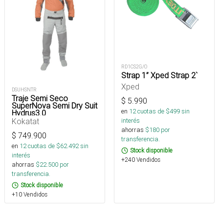
RD1CS2G/O
Strap 1” Xped Strap 2`
Xped
DSUHSNTR
Traje Semi Seco
$
5.990
SuperNova Semi Dry Suit
en
12
cuotas de $
499
sin
Hydrus3.0
interés
Kokatat
ahorras
$
180
por
$
749.900
transferencia.
en
12
cuotas de $
62.492
sin
Stock disponible
interés
+240 Vendidos
ahorras
$
22.500
por
transferencia.
Stock disponible
+10 Vendidos