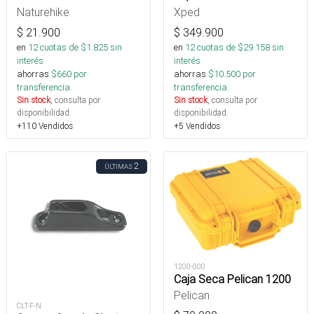
Naturehike
Xped
$
21.900
$
349.900
en
12
cuotas de $
1.825
sin
en
12
cuotas de $
29.158
sin
interés
interés
ahorras
$
660
por
ahorras
$
10.500
por
transferencia.
transferencia.
Sin stock
, consulta por
Sin stock
, consulta por
disponibilidad.
disponibilidad.
+110 Vendidos
+5 Vendidos
2
ÚLTIMAS
1200-000
Caja Seca Pelican 1200
Pelican
CLT-F-N