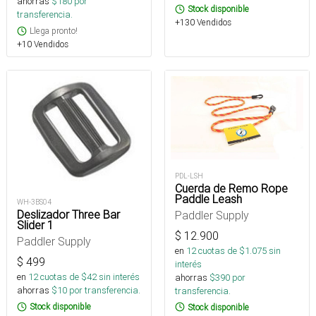
ahorras
$
180
por
Stock disponible
transferencia.
+130 Vendidos
Llega pronto!
+10 Vendidos
PDL-LSH
Cuerda de Remo Rope
Paddle Leash
WH-3BS04
Deslizador Three Bar
Paddler Supply
Slider 1
$
12.900
Paddler Supply
en
12
cuotas de $
1.075
sin
$
499
interés
en
12
cuotas de $
42
sin interés
ahorras
$
390
por
ahorras
$
10
por transferencia.
transferencia.
Stock disponible
Stock disponible