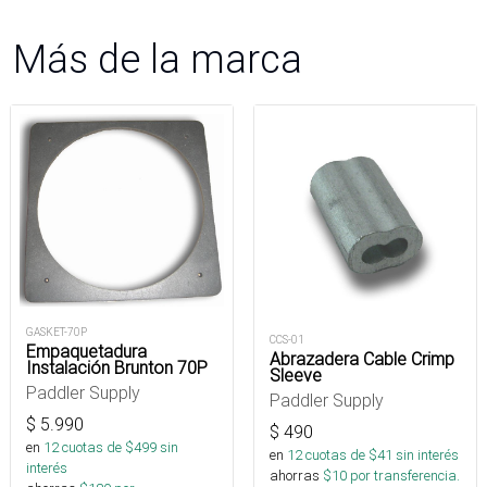
Más de la marca
GASKET-70P
CCS-01
Empaquetadura
Abrazadera Cable Crimp
Instalación Brunton 70P
Sleeve
Paddler Supply
Paddler Supply
$
5.990
$
490
en
12
cuotas de $
499
sin
en
12
cuotas de $
41
sin interés
interés
ahorras
$
10
por transferencia.