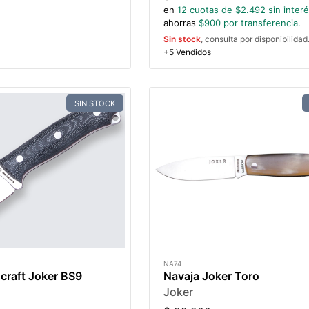
en
12
cuotas de $
2.492
sin inter
ahorras
$
900
por transferencia.
Sin stock
, consulta por disponibilidad
+5 Vendidos
SIN STOCK
NA74
craft Joker BS9
Navaja Joker Toro
Joker