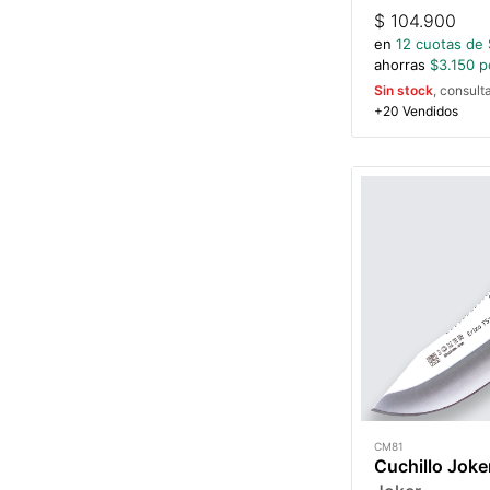
$
104.900
en
12
cuotas de 
ahorras
$
3.150
po
Sin stock
, consult
+20 Vendidos
CM81
Cuchillo Joke