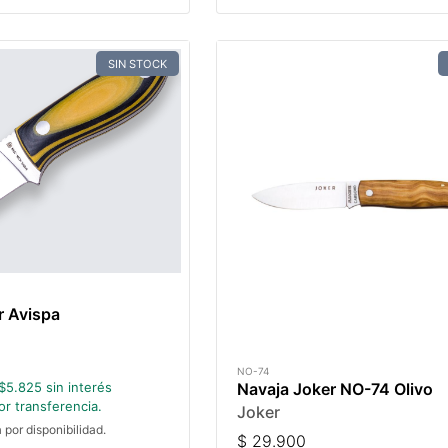
SIN STOCK
r Avispa
NO-74
Navaja Joker NO-74 Olivo
$
5.825
sin interés
r transferencia.
Joker
a por disponibilidad.
$
29.900