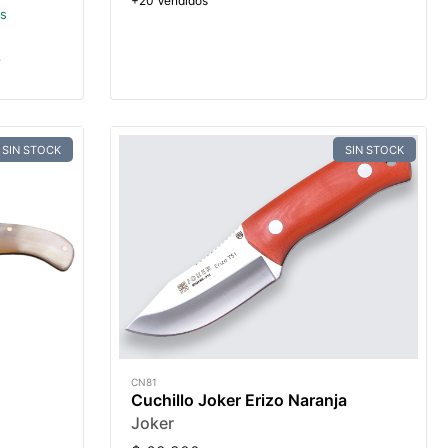
+20 Vendidos
és
.
SIN STOCK
SIN STOCK
CN81
Cuchillo Joker Erizo Naranja
Joker