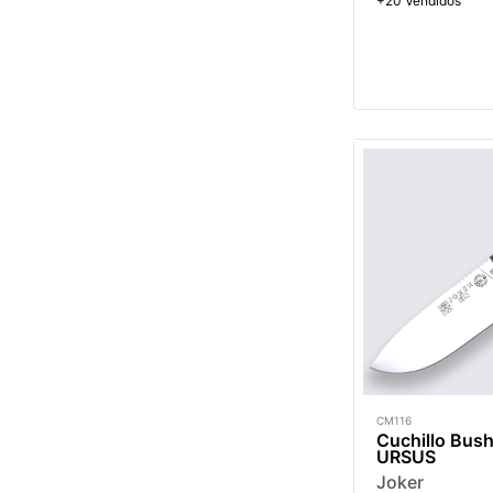
+20 Vendidos
CM116
Cuchillo Bush
URSUS
Joker