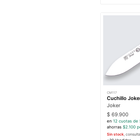
CM117
Cuchillo Joke
Joker
$
69.900
en
12
cuotas de 
ahorras
$
2.100
po
Sin stock
, consult