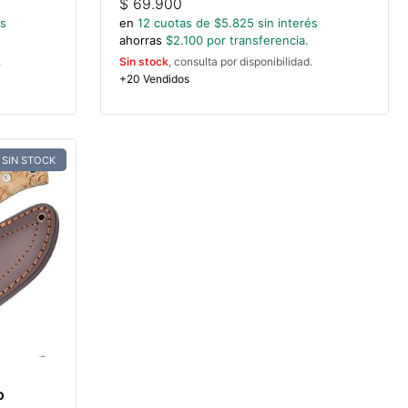
$
69.900
és
en
12
cuotas de $
5.825
sin interés
ahorras
$
2.100
por transferencia.
.
Sin stock
, consulta por disponibilidad.
+20 Vendidos
SIN STOCK
o