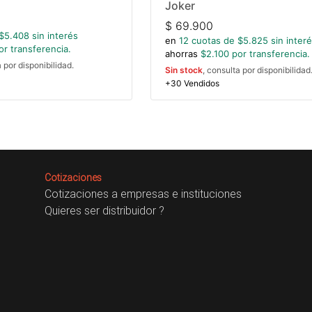
Joker
$
69.900
$
5.408
sin interés
en
12
cuotas de $
5.825
sin inter
r transferencia.
ahorras
$
2.100
por transferencia.
a por disponibilidad.
Sin stock
, consulta por disponibilidad
+30 Vendidos
Cotizaciones
Cotizaciones a empresas e instituciones
Quieres ser distribuidor ?