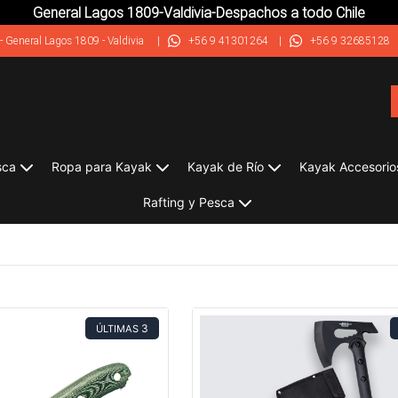
General Lagos 1809-Valdivia-Despachos a todo Chile
-
General Lagos 1809 - Valdivia
|
+56 9 41301264
|
+56 9 32685128
sca
Ropa para Kayak
Kayak de Río
Kayak Accesorio
Rafting y Pesca
3
ÚLTIMAS