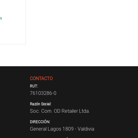
és
.
CONTACTO
RUT:
76103286-0
Razón Social:
Soc. Com. OD Retailer Ltda.
DIRECCIÓN:
General Lagos 1809 - Valdivia