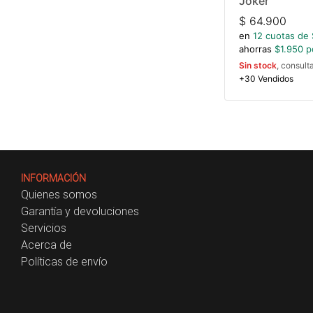
Joker
$
64.900
en
12
cuotas de 
ahorras
$
1.950
po
Sin stock
, consult
+30 Vendidos
INFORMACIÓN
Quienes somos
Garantía y devoluciones
Servicios
Acerca de
Políticas de envío