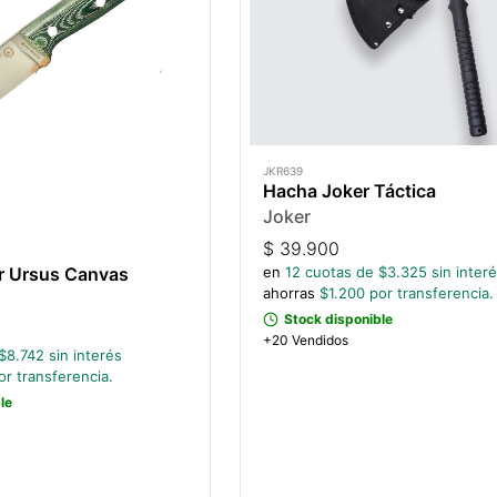
JKR639
Hacha Joker Táctica
Joker
$
39.900
er Ursus Canvas
en
12
cuotas de $
3.325
sin inter
ahorras
$
1.200
por transferencia.
Stock disponible
+20 Vendidos
$
8.742
sin interés
r transferencia.
le