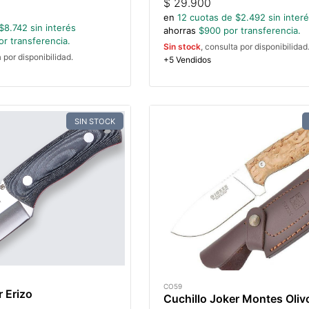
$
29.900
en
12
cuotas de $
2.492
sin inter
$
8.742
sin interés
ahorras
$
900
por transferencia.
r transferencia.
Sin stock
, consulta por disponibilidad
a por disponibilidad.
+5 Vendidos
SIN STOCK
CO59
r Erizo
Cuchillo Joker Montes Oliv