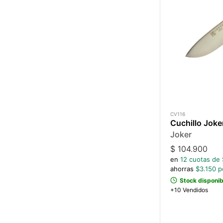
CV116
Cuchillo Jok
Joker
$
104.900
en
12
cuotas de 
ahorras
$
3.150
po
Stock disponib
+10 Vendidos