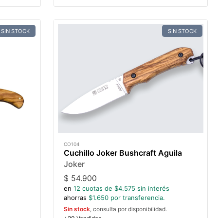
SIN STOCK
SIN STOCK
CO104
Cuchillo Joker Bushcraft Aguila
Joker
$
54.900
en
12
cuotas de $
4.575
sin interés
ahorras
$
1.650
por transferencia.
Sin stock
, consulta por disponibilidad.