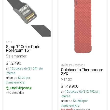
RC15
Strap 1” Color Code
Rollercam 15`
Salamander
$
12.490
SMUTHERM0000001
en
12
cuotas de $
1.041
sin
Colchoneta Thermocore
XPD
interés
ahorras
$
370
por
Vango
transferencia.
$
149.900
Stock disponible
en
12
cuotas de $
12.492
sin
+70 Vendidos
interés
ahorras
$
4.500
por
transferencia.
Sin stock
, consulta por