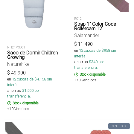
RC12
Strap 1” Color Code
Rollercam 12`
Salamander
$
11.490
NH21MSD01
en
12
cuotas de $
958
sin
Saco de Dormir Children
interés
Growing
ahorras
$
340
por
Naturehike
transferencia.
$
49.900
Stock disponible
en
12
cuotas de $
4.158
sin
+70 Vendidos
interés
ahorras
$
1.500
por
transferencia.
Stock disponible
+10 Vendidos
SIN STOCK