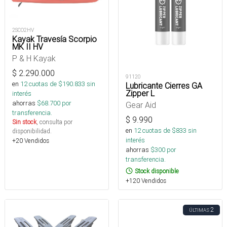
2SCO2HV
Kayak Travesía Scorpio
MK II HV
P & H Kayak
$
2.290.000
91120
en
12
cuotas de $
190.833
sin
Lubricante Cierres GA
Zipper L
interés
ahorras
$
68.700
por
Gear Aid
transferencia.
$
9.990
Sin stock
, consulta por
en
12
cuotas de $
833
sin
disponibilidad.
interés
+20 Vendidos
ahorras
$
300
por
transferencia.
Stock disponible
+120 Vendidos
2
ÚLTIMAS