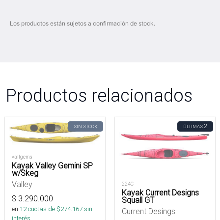
Los productos están sujetos a confirmación de stock.
Productos relacionados
2
SIN STOCK
ÚLTIMAS
vallgems
Kayak Valley Gemini SP
w/Skeg
Valley
224C
Kayak Current Designs
$
3.290.000
Squall GT
en
12
cuotas de $
274.167
sin
Current Desings
interés