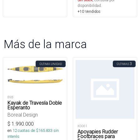
disponibilidad.
+10 Vendidos
Más de la marca
3
ÚLTIMA UNIDAD
ÚLTIMAS
89B
Kayak de Travesía Doble
Esperanto
Boreal Design
$
1.990.000
K0061
en
12
cuotas de $
165.833
sin
Apoyapies Rudder
Footbraces para
interés