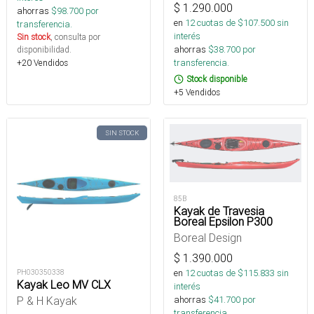
$
1.290.000
ahorras
$
98.700
por
en
12
cuotas de $
107.500
sin
transferencia.
interés
Sin stock
, consulta por
ahorras
$
38.700
por
disponibilidad.
transferencia.
+20 Vendidos
Stock disponible
+5 Vendidos
SIN STOCK
85B
Kayak de Travesia
Boreal Epsilon P300
Boreal Design
$
1.390.000
en
12
cuotas de $
115.833
sin
PH030350338
Kayak Leo MV CLX
interés
P & H Kayak
ahorras
$
41.700
por
transferencia.