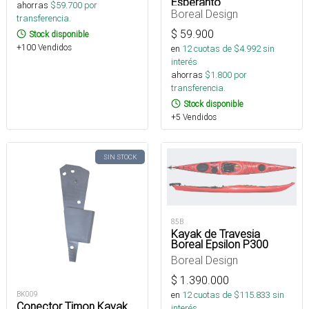
Esperanto
ahorras
$
59.700
por
Boreal Design
transferencia.
$
59.900
Stock disponible
+100 Vendidos
en
12
cuotas de $
4.992
sin
interés
ahorras
$
1.800
por
transferencia.
Stock disponible
+5 Vendidos
SIN STOCK
85B
Kayak de Travesia
Boreal Epsilon P300
Boreal Design
$
1.390.000
en
12
cuotas de $
115.833
sin
BK009
Conector Timon Kayak
interés