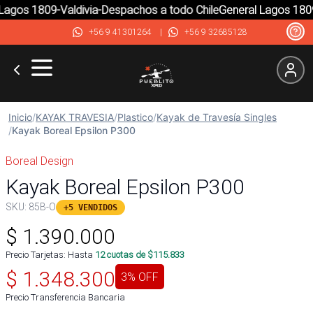
agos 1809-Valdivia-Despachos a todo Chile
General Lagos 1809-
+56 9 41301264
|
+56 9 32685128
Inicio
/
KAYAK TRAVESIA
/
Plastico
/
Kayak de Travesía Singles
/
Kayak Boreal Epsilon P300
Boreal Design
Kayak Boreal Epsilon P300
SKU:
85B-O
+5 VENDIDOS
$
1.390.000
Precio Tarjetas: Hasta
12
cuotas de $
115.833
$
1.348.300
3
% OFF
Precio Transferencia Bancaria