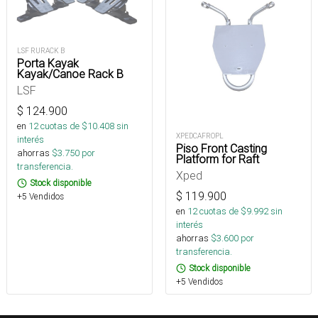
LSF RURACK B
Porta Kayak
Kayak/Canoe Rack B
LSF
$
124.900
en
12
cuotas de $
10.408
sin
XPEDCAFROPL
interés
Piso Front Casting
ahorras
$
3.750
por
Platform for Raft
transferencia.
Xped
Stock disponible
$
119.900
+5 Vendidos
en
12
cuotas de $
9.992
sin
interés
ahorras
$
3.600
por
transferencia.
Stock disponible
+5 Vendidos