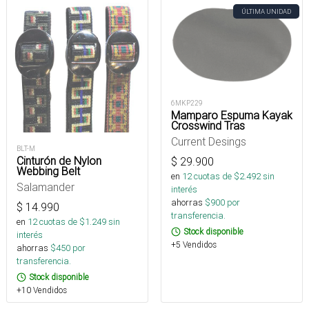
ÚLTIMA UNIDAD
6MKP229
Mamparo Espuma Kayak
Crosswind Tras
Current Desings
BLT-M
Cinturón de Nylon
$
29.900
Webbing Belt
en
12
cuotas de $
2.492
sin
Salamander
interés
ahorras
$
900
por
$
14.990
transferencia.
en
12
cuotas de $
1.249
sin
Stock disponible
interés
+5 Vendidos
ahorras
$
450
por
transferencia.
Stock disponible
+10 Vendidos