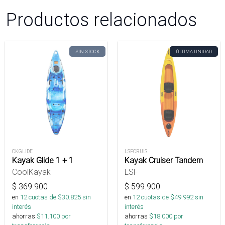
Productos relacionados
SIN STOCK
ÚLTIMA UNIDAD
CKGLIDE
LSFCRUIS
Kayak Glide 1 + 1
Kayak Cruiser Tandem
CoolKayak
LSF
$
369.900
$
599.900
en
12
cuotas de $
30.825
sin
en
12
cuotas de $
49.992
sin
interés
interés
ahorras
$
11.100
por
ahorras
$
18.000
por