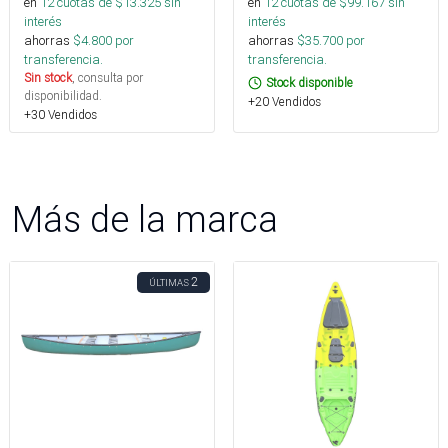
en
12
cuotas de $
13.325
sin
en
12
cuotas de $
99.167
sin
interés
interés
ahorras
$
4.800
por
ahorras
$
35.700
por
transferencia.
transferencia.
Sin stock
, consulta por
Stock disponible
disponibilidad.
+20 Vendidos
+30 Vendidos
Más de la marca
2
ÚLTIMAS