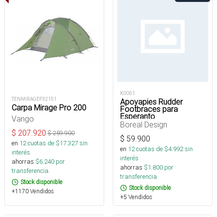
K0061
TENMIRAGEP32151
Apoyapies Rudder
Carpa Mirage Pro 200
Footbraces para
Esperanto
Vango
Boreal Design
$
207.920
$
259.900
$
59.900
en
12
cuotas de $
17.327
sin
en
12
cuotas de $
4.992
sin
interés
interés
ahorras
$
6.240
por
ahorras
$
1.800
por
transferencia.
transferencia.
Stock disponible
Stock disponible
+1170 Vendidos
+5 Vendidos