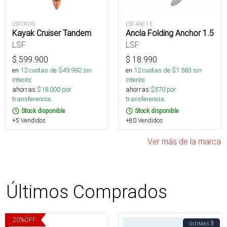
LSFCRUIS
LSF ANC1.5
Kayak Cruiser Tandem
Ancla Folding Anchor 1.5
LSF
LSF
$
599.900
$
18.990
en
12
cuotas de $
49.992
sin
en
12
cuotas de $
1.583
sin
interés
interés
ahorras
$
18.000
por
ahorras
$
570
por
transferencia.
transferencia.
Stock disponible
Stock disponible
+5 Vendidos
+80 Vendidos
Ver más de la marca
Últimos Comprados
20
%
OFF
3
ÚLTIMAS