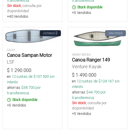
transferencia.
transferencia.
Sin stock
, consulta por
Stock disponible
disponibilidad.
+5 Vendidos
+40 Vendidos
2
ÚLTIMAS
SIN STOCK
CA-03
Canoa Sampan Motor
4RAN149CRU
Canoa Ranger 149
LSF
Venture Kayak
$
1.290.000
$
1.490.000
en
12
cuotas de $
107.500
sin
en
12
cuotas de $
124.167
sin
interés
interés
ahorras
$
38.700
por
ahorras
$
44.700
por
transferencia.
transferencia.
Stock disponible
Sin stock
, consulta por
+5 Vendidos
disponibilidad.
+5 Vendidos