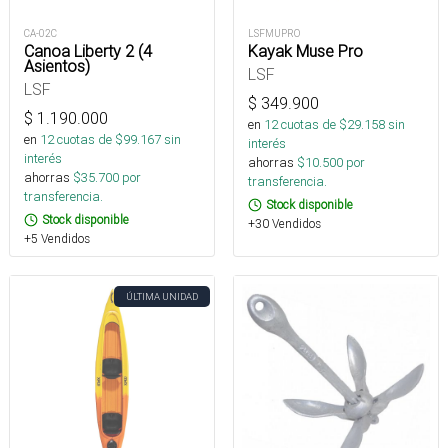
CA-02C
LSFMUPRO
Canoa Liberty 2 (4
Kayak Muse Pro
Asientos)
LSF
LSF
$
349.900
$
1.190.000
en
12
cuotas de $
29.158
sin
en
12
cuotas de $
99.167
sin
interés
interés
ahorras
$
10.500
por
ahorras
$
35.700
por
transferencia.
transferencia.
Stock disponible
Stock disponible
+30 Vendidos
+5 Vendidos
ÚLTIMA UNIDAD