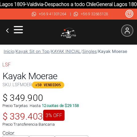
agos 1809-Valdivia-Despachos a todo Chile
General Lagos 1809-
+56 9 41301264
|
+56 9 32685128
Inicio
/
Kayak Sit on Top
/
KAYAK INICIAL
/
Singles
/
Kayak Moerae
LSF
Kayak Moerae
SKU:
LSFMOER
+50 VENDIDOS
$
349.900
Precio Tarjetas: Hasta
12
cuotas de $
29.158
$
339.403
3
% OFF
Precio Transferencia Bancaria
Color
: