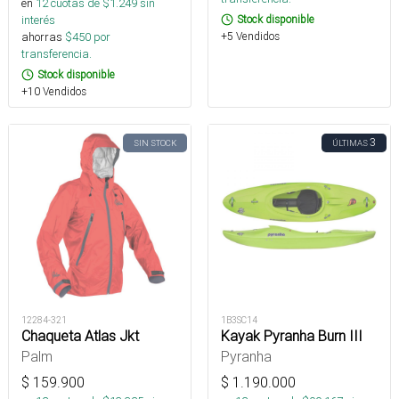
en
12
cuotas de $
1.249
sin
Stock disponible
interés
+5 Vendidos
ahorras
$
450
por
transferencia.
Stock disponible
+10 Vendidos
3
SIN STOCK
ÚLTIMAS
12284-321
1B3SC14
Chaqueta Atlas Jkt
Kayak Pyranha Burn III
Palm
Pyranha
$
159.900
$
1.190.000