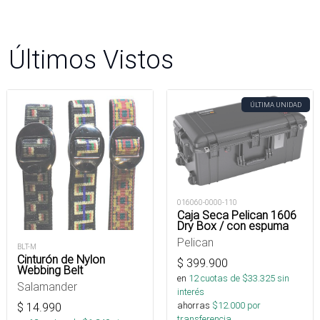
Últimos Vistos
ÚLTIMA UNIDAD
016060-0000-110
Caja Seca Pelican 1606
Dry Box / con espuma
Pelican
BLT-M
Cinturón de Nylon
$
399.900
Webbing Belt
en
12
cuotas de $
33.325
sin
Salamander
interés
ahorras
$
12.000
por
$
14.990
transferencia.