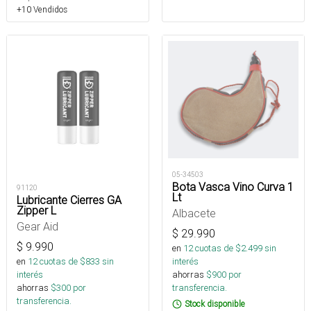
+10 Vendidos
05-34503
Bota Vasca Vino Curva 1
91120
Lt
Lubricante Cierres GA
Zipper L
Albacete
Gear Aid
$
29.990
$
9.990
en
12
cuotas de $
2.499
sin
en
12
cuotas de $
833
sin
interés
interés
ahorras
$
900
por
ahorras
$
300
por
transferencia.
transferencia.
Stock disponible