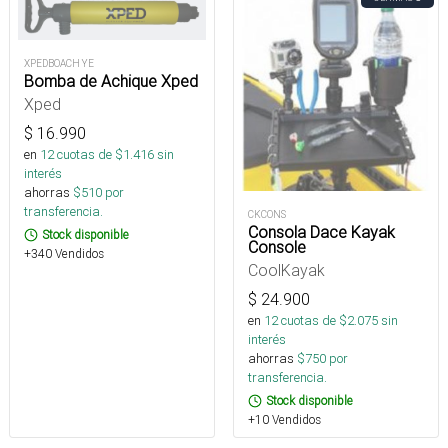
XPEDBOACH YE
Bomba de Achique Xped
Xped
$
16.990
en
12
cuotas de $
1.416
sin
interés
ahorras
$
510
por
transferencia.
CKCONS
Consola Dace Kayak
Stock disponible
Console
+340 Vendidos
CoolKayak
$
24.900
en
12
cuotas de $
2.075
sin
interés
ahorras
$
750
por
transferencia.
Stock disponible
+10 Vendidos