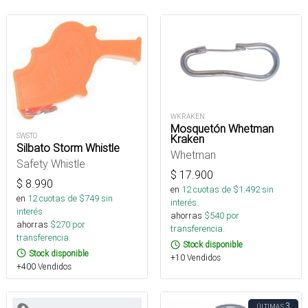
WKRAKEN
Mosquetón Whetman
SWSTO
Kraken
Silbato Storm Whistle
Whetman
Safety Whistle
$
17.900
$
8.990
en
12
cuotas de $
1.492
sin
en
12
cuotas de $
749
sin
interés
interés
ahorras
$
540
por
ahorras
$
270
por
transferencia.
transferencia.
Stock disponible
Stock disponible
+10 Vendidos
+400 Vendidos
3
ÚLTIMAS