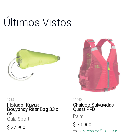
Últimos Vistos
1632
11459
Flotador Kayak
Chaleco Salvavidas
Bouyancy Rear Bag 33 x
Quest PFD
65
Palm
Gala Sport
$
79.900
$
27.900
en
12
cuotas de $
6.658
sin