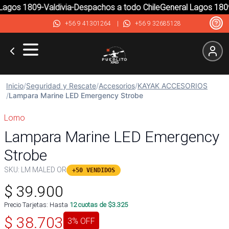
agos 1809-Valdivia-Despachos a todo Chile
General Lagos 1809-
+56 9 41301264
|
+56 9 32685128
Inicio
/
Seguridad y Rescate
/
Accesorios
/
KAYAK ACCESORIOS
/
Lampara Marine LED Emergency Strobe
Lomo
Lampara Marine LED Emergency
Strobe
SKU:
LM MALED OR
+50 VENDIDOS
$
39.900
Precio Tarjetas: Hasta
12
cuotas de $
3.325
$
38.703
3
% OFF