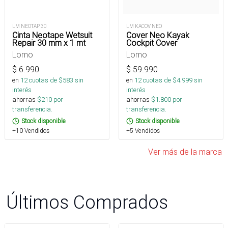
LM NEOTAP 30
LM KACOV NEO
Cinta Neotape Wetsuit
Cover Neo Kayak
Repair 30 mm x 1 mt
Cockpit Cover
Lomo
Lomo
$
6.990
$
59.990
en
12
cuotas de $
583
sin
en
12
cuotas de $
4.999
sin
interés
interés
ahorras
$
210
por
ahorras
$
1.800
por
transferencia.
transferencia.
Stock disponible
Stock disponible
+10 Vendidos
+5 Vendidos
Ver más de la marca
Últimos Comprados