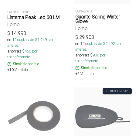
LM SAWIGLO
LM HEADTO WH
Guante Sailing Winter
Linterna Peak Led 60 LM
Glove
Lomo
Lomo
$
14.990
$
29.900
en
12
cuotas de $
1.249
sin
en
12
cuotas de $
2.492
sin
interés
interés
ahorras
$
450
por
ahorras
$
900
por
transferencia.
transferencia.
Stock disponible
Stock disponible
+10 Vendidos
+5 Vendidos
ÚLTIMA UNIDAD