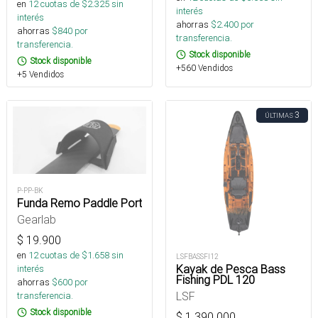
en
12
cuotas de $
2.325
sin
interés
interés
ahorras
$
2.400
por
ahorras
$
840
por
transferencia.
transferencia.
Stock disponible
Stock disponible
+560 Vendidos
+5 Vendidos
3
ÚLTIMAS
P-PP-BK
Funda Remo Paddle Port
Gearlab
$
19.900
en
12
cuotas de $
1.658
sin
LSFBASSFI12
Kayak de Pesca Bass
interés
Fishing PDL 120
ahorras
$
600
por
LSF
transferencia.
Stock disponible
$
1.390.000