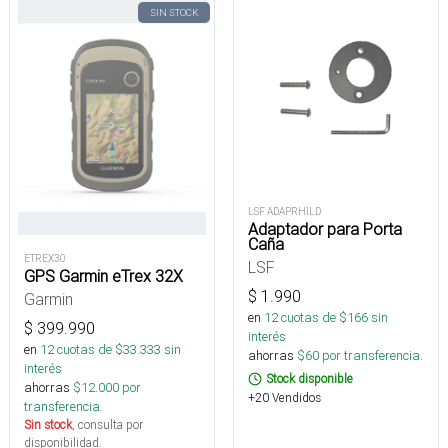
SIN STOCK
LSF ADAPRHILD
Adaptador para Porta
Caña
ETREX30
LSF
GPS Garmin eTrex 32X
$
1.990
Garmin
en
12
cuotas de $
166
sin
$
399.990
interés
en
12
cuotas de $
33.333
sin
ahorras
$
60
por transferencia.
interés
Stock disponible
ahorras
$
12.000
por
+20 Vendidos
transferencia.
Sin stock
, consulta por
disponibilidad.