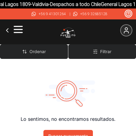
al Lagos 1809-Valdivia-Despachos a todo Chile
General Lagos 1
+56 9 41301264
|
+56 9 32685128
Largos
Ordenar
Filtrar
Lo sentimos, no encontramos resultados.
Buscar nuevamente