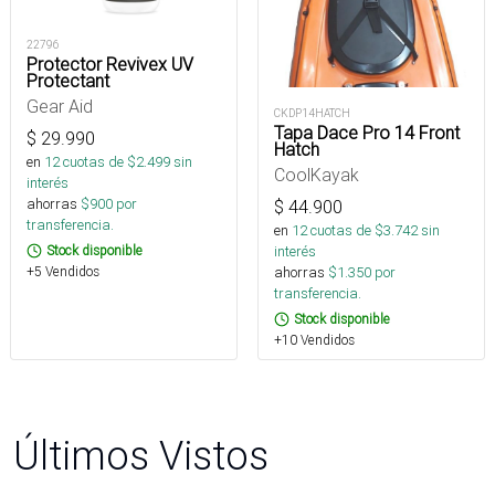
22796
Protector Revivex UV
Protectant
Gear Aid
CKDP14HATCH
Tapa Dace Pro 14 Front
$
29.990
Hatch
en
12
cuotas de $
2.499
sin
CoolKayak
interés
ahorras
$
900
por
$
44.900
transferencia.
en
12
cuotas de $
3.742
sin
Stock disponible
interés
+5 Vendidos
ahorras
$
1.350
por
transferencia.
Stock disponible
+10 Vendidos
Últimos Vistos