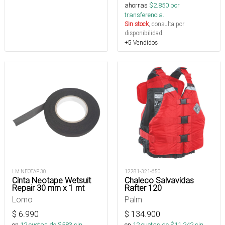
ahorras
$
2.850
por
transferencia.
Sin stock
, consulta por
disponibilidad.
+5 Vendidos
LM NEOTAP 30
12281-321-650
Cinta Neotape Wetsuit
Chaleco Salvavidas
Repair 30 mm x 1 mt
Rafter 120
Lomo
Palm
$
6.990
$
134.900
en
12
cuotas de $
583
sin
en
12
cuotas de $
11.242
sin