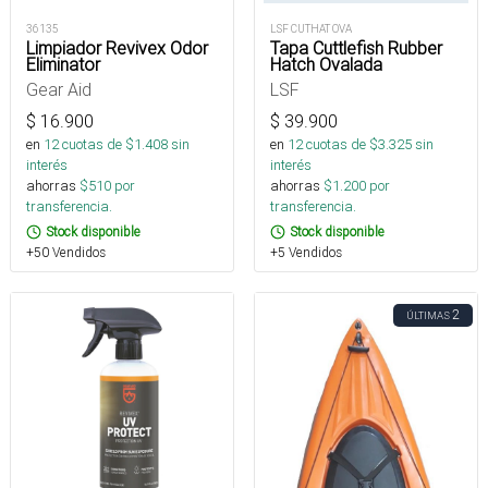
36135
LSF CUTHAT OVA
Limpiador Revivex Odor
Tapa Cuttlefish Rubber
Eliminator
Hatch Ovalada
Gear Aid
LSF
$
16.900
$
39.900
en
12
cuotas de $
1.408
sin
en
12
cuotas de $
3.325
sin
interés
interés
ahorras
$
510
por
ahorras
$
1.200
por
transferencia.
transferencia.
Stock disponible
Stock disponible
+50 Vendidos
+5 Vendidos
2
ÚLTIMAS