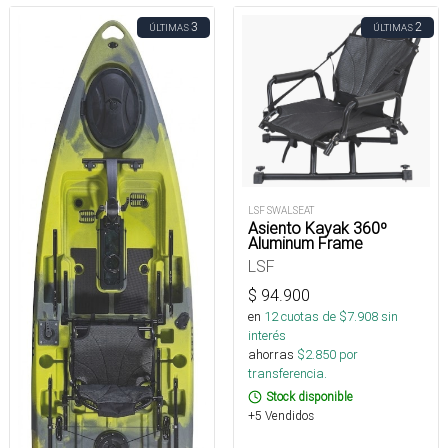
3
2
ÚLTIMAS
ÚLTIMAS
LSF SWALSEAT
Asiento Kayak 360º
Aluminum Frame
LSF
$
94.900
en
12
cuotas de $
7.908
sin
interés
ahorras
$
2.850
por
transferencia.
Stock disponible
+5 Vendidos