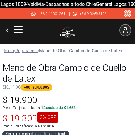
Lagos 1809-Valdivia-Despachos a todo Chile
General Lagos 1809
+56 9 41301264
|
+56 9 32685128
Inicio
/
Reparación
/
Mano de Obra Cambio de Cuello de Latex
Mano de Obra Cambio de Cuello
de Latex
SKU:
1.00
+80 VENDIDOS
$
19.900
Precio Tarjetas: Hasta
12
cuotas de $
1.658
$
19.303
3
% OFF
Precio Transferencia Bancaria
Sin stock, consulta por disponibilidad.