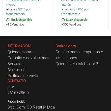
interés
interés
ahorras
$
210
por
ahorras
$
4.050
por
transferencia.
transferencia.
Stock disponible
Stock disponible
+10 Vendidos
+300 Vendidos
INFORMACIÓN
Cotizaciones
Quienes somos
Cotizaciones a empresas e
Garantía y devoluciones
instituciones
Servicios
Quieres ser distribuidor ?
Acerca de
Políticas de envío
CONTACTO
RUT:
76103286-0
Razón Social:
Soc. Com. OD Retailer Ltda.