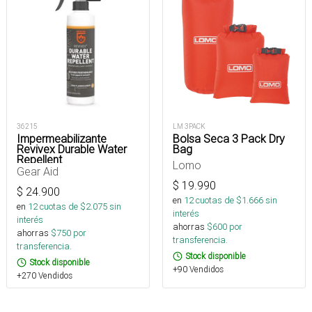
36215
LM 3PACK
Impermeabilizante
Bolsa Seca 3 Pack Dry
Revivex Durable Water
Bag
Repellent
Lomo
Gear Aid
$
19.990
$
24.900
en
12
cuotas de $
1.666
sin
en
12
cuotas de $
2.075
sin
interés
interés
ahorras
$
600
por
ahorras
$
750
por
transferencia.
transferencia.
Stock disponible
Stock disponible
+90 Vendidos
+270 Vendidos