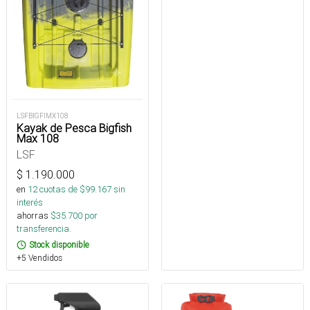
LSFBIGFIMX108
Kayak de Pesca Bigfish
Max 108
LSF
$
1.190.000
en
12
cuotas de $
99.167
sin
interés
ahorras
$
35.700
por
transferencia.
Stock disponible
+5 Vendidos