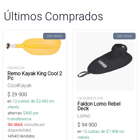
Últimos Comprados
SIN STOCK
SIN STOCK
CKKINC220
Remo Kayak King Cool 2
Pc
CoolKayak
$
29.900
LM REBDECK S/M
en
12
cuotas de $
2.492
sin
Faldon Lomo Rebel
interés
Deck
ahorras
$
900
por
Lomo
transferencia.
$
94.900
Sin stock
, consulta por
disponibilidad.
en
12
cuotas de $
7.908
sin
+4540 Vendidos
interés