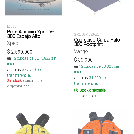
B380L
Bote Aluminio Xped V-
GPQ000519S3AZ01
380 Espejo Alto
Cubrepiso Carpa Halo
Xped
300 Footprint
Vango
$
2.590.000
en
12
cuotas de $
215.833
sin
$
39.900
interés
en
12
cuotas de $
3.325
sin
ahorras
$
77.700
por
interés
transferencia.
ahorras
$
1.200
por
Sin stock
, consulta por
transferencia.
disponibilidad.
Stock disponible
+10 Vendidos