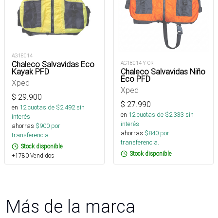
AG18014
Chaleco Salvavidas Eco
AG18014-Y-OR
Kayak PFD
Chaleco Salvavidas Niño
Eco PFD
Xped
Xped
$
29.900
$
27.990
en
12
cuotas de $
2.492
sin
en
12
cuotas de $
2.333
sin
interés
interés
ahorras
$
900
por
ahorras
$
840
por
transferencia.
transferencia.
Stock disponible
Stock disponible
+1780 Vendidos
Más de la marca