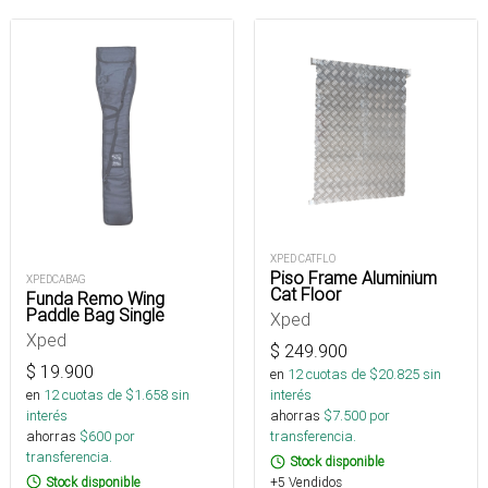
XPED CATFLO
Piso Frame Aluminium
XPEDCABAG
Cat Floor
Funda Remo Wing
Paddle Bag Single
Xped
Xped
$
249.900
$
19.900
en
12
cuotas de $
20.825
sin
en
12
cuotas de $
1.658
sin
interés
interés
ahorras
$
7.500
por
ahorras
$
600
por
transferencia.
transferencia.
Stock disponible
Stock disponible
+5 Vendidos