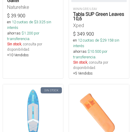
Gaiter
Naturehike
WININ GRE/LEAV
Tabla SUP Green Leaves
$
39.900
10,6
en
12
cuotas de $
3.325
sin
Xped
interés
ahorras
$
1.200
por
$
349.900
transferencia.
en
12
cuotas de $
29.158
sin
Sin stock
, consulta por
interés
disponibilidad.
ahorras
$
10.500
por
+10 Vendidos
transferencia.
Sin stock
, consulta por
disponibilidad.
+5 Vendidos
SIN STOCK