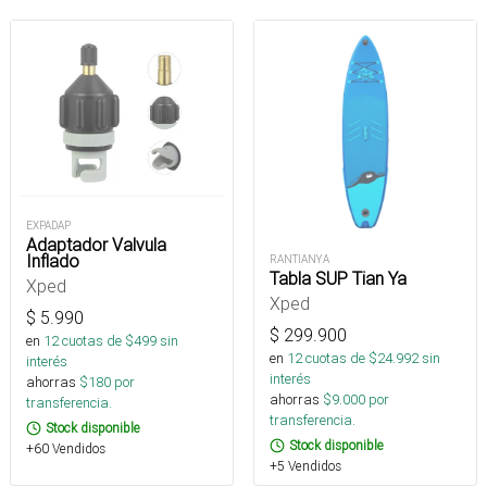
EXPADAP
Adaptador Valvula
Inflado
RANTIANYA
Tabla SUP Tian Ya
Xped
Xped
$
5.990
$
299.900
en
12
cuotas de $
499
sin
en
12
cuotas de $
24.992
sin
interés
interés
ahorras
$
180
por
ahorras
$
9.000
por
transferencia.
transferencia.
Stock disponible
Stock disponible
+60 Vendidos
+5 Vendidos