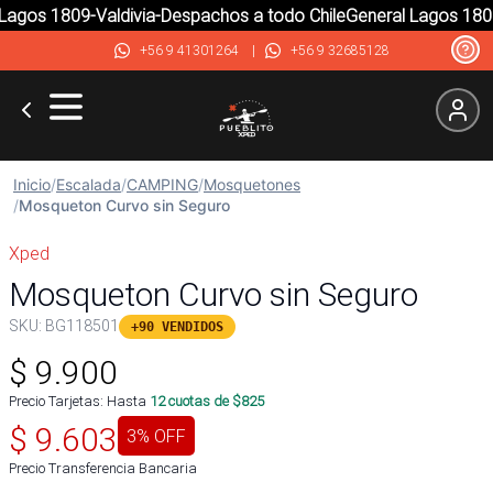
agos 1809-Valdivia-Despachos a todo Chile
General Lagos 1809-
+56 9 41301264
|
+56 9 32685128
Inicio
/
Escalada
/
CAMPING
/
Mosquetones
/
Mosqueton Curvo sin Seguro
Xped
Mosqueton Curvo sin Seguro
SKU:
BG118501
+90 VENDIDOS
$
9.900
Precio Tarjetas: Hasta
12
cuotas de $
825
$
9.603
3
% OFF
Precio Transferencia Bancaria