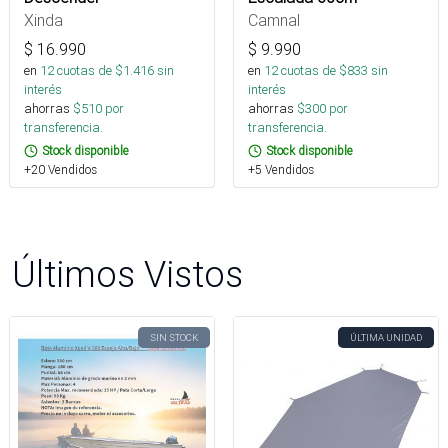
Xinda
Camnal
$
16.990
$
9.990
en
12
cuotas de $
1.416
sin
en
12
cuotas de $
833
sin
interés
interés
ahorras
$
510
por
ahorras
$
300
por
transferencia.
transferencia.
Stock disponible
Stock disponible
+20 Vendidos
+5 Vendidos
Últimos Vistos
SIN STOCK
ÚLTIMA UNIDAD