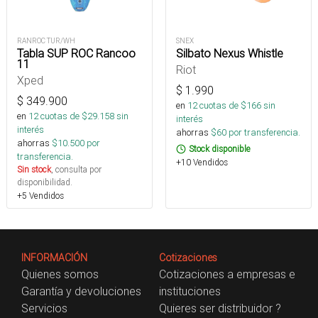
RANROC TUR/WH
SNEX
Tabla SUP ROC Rancoo
Silbato Nexus Whistle
11
Riot
Xped
$
1.990
$
349.900
en
12
cuotas de $
166
sin
en
12
cuotas de $
29.158
sin
interés
interés
ahorras
$
60
por transferencia.
ahorras
$
10.500
por
Stock disponible
transferencia.
+10 Vendidos
Sin stock
, consulta por
disponibilidad.
+5 Vendidos
INFORMACIÓN
Cotizaciones
Quienes somos
Cotizaciones a empresas e
Garantía y devoluciones
instituciones
Servicios
Quieres ser distribuidor ?