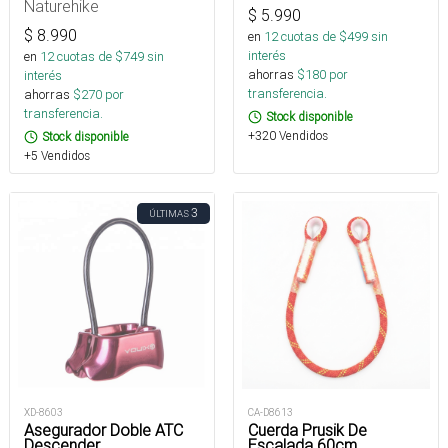
Naturehike
$
5.990
$
8.990
en
12
cuotas de $
499
sin
interés
en
12
cuotas de $
749
sin
ahorras
$
180
por
interés
transferencia.
ahorras
$
270
por
transferencia.
Stock disponible
+320 Vendidos
Stock disponible
+5 Vendidos
3
ÚLTIMAS
XD-8603
CA-D8613
Asegurador Doble ATC
Cuerda Prusik De
Descender
Escalada 60cm