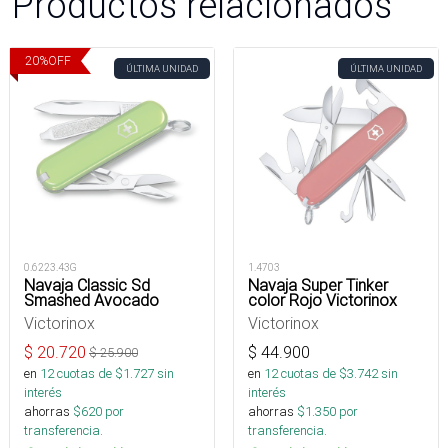
Productos relacionados
20
%
OFF
ÚLTIMA UNIDAD
ÚLTIMA UNIDAD
0.6223.43G
1.4703
Navaja Classic Sd
Navaja Super Tinker
Smashed Avocado
color Rojo Victorinox
Victorinox
Victorinox
$
20.720
$
44.900
$
25.900
en
12
cuotas de $
1.727
sin
en
12
cuotas de $
3.742
sin
interés
interés
ahorras
$
620
por
ahorras
$
1.350
por
transferencia.
transferencia.