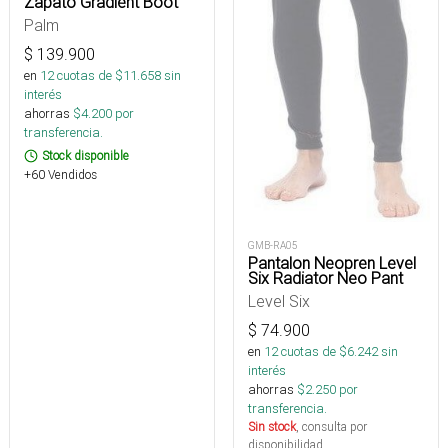
Zapato Gradient Boot
Palm
$
139.900
en
12
cuotas de $
11.658
sin
interés
ahorras
$
4.200
por
transferencia.
Stock disponible
+60 Vendidos
GMB-RA05
Pantalon Neopren Level
Six Radiator Neo Pant
Level Six
$
74.900
en
12
cuotas de $
6.242
sin
interés
ahorras
$
2.250
por
transferencia.
Sin stock
, consulta por
disponibilidad.