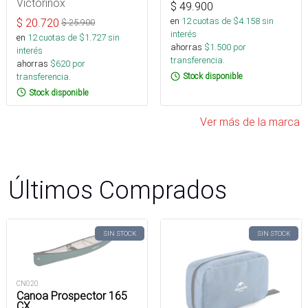
Victorinox
$
49.900
en
12
cuotas de $
4.158
sin
$
20.720
$
25.900
interés
en
12
cuotas de $
1.727
sin
ahorras
$
1.500
por
interés
transferencia.
ahorras
$
620
por
transferencia.
Stock disponible
Stock disponible
Ver más de la marca
Últimos Comprados
SIN STOCK
SIN STOCK
CN020
Canoa Prospector 165
CX