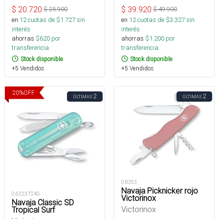
$
20.720
$
39.920
$
25.900
$
49.900
en
12
cuotas de $
1.727
sin
en
12
cuotas de $
3.327
sin
interés
interés
ahorras
$
620
por
ahorras
$
1.200
por
transferencia.
transferencia.
Stock disponible
Stock disponible
+5 Vendidos
+5 Vendidos
20
%
OFF
2
2
ÚLTIMAS
ÚLTIMAS
0.8353
Navaja Picknicker rojo
0.6223.T24G
Victorinox
Navaja Classic SD
Victorinox
Tropical Surf