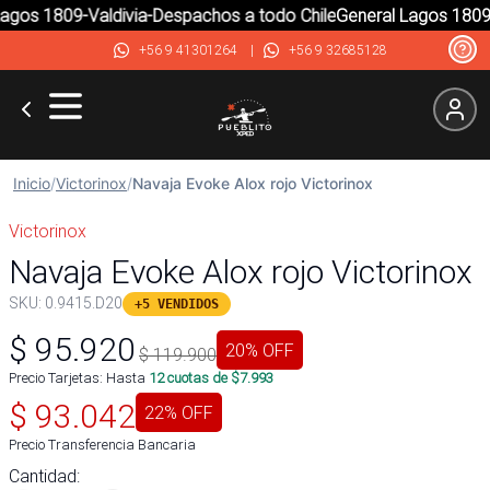
gos 1809-Valdivia-Despachos a todo Chile
General Lagos 1809-V
+56 9 41301264
|
+56 9 32685128
Inicio
/
Victorinox
/
Navaja Evoke Alox rojo Victorinox
Victorinox
Navaja Evoke Alox rojo Victorinox
SKU:
0.9415.D20
+5 VENDIDOS
$
95.920
20
% OFF
$
119.900
Precio Tarjetas: Hasta
12
cuotas de $
7.993
$
93.042
22
% OFF
Precio Transferencia Bancaria
Cantidad: