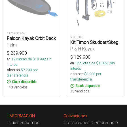
11754-312-62
Faldon Kayak Orbit Deck
5SKUDDK
Kit Timon Skudder/Skeg
Palm
P & H Kayak
$
239.900
$
129.900
en
12
cuotas de $
19.992
sin
en
12
cuotas de $
10.825
sin
interés
interés
ahorras
$
7.200
por
ahorras
$
3.900
por
transferencia.
transferencia.
Stock disponible
Stock disponible
+40 Vendidos
+5 Vendidos
INFORMACIÓN
Cotizaciones
Quienes somos
Cotizaciones a empresas e