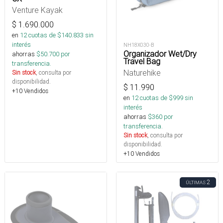
Venture Kayak
$
1.690.000
en
12
cuotas de $
140.833
sin
interés
NH18X030-B
Organizador Wet/Dry
ahorras
$
50.700
por
Travel Bag
transferencia.
Naturehike
Sin stock
, consulta por
disponibilidad.
$
11.990
+10 Vendidos
en
12
cuotas de $
999
sin
interés
ahorras
$
360
por
transferencia.
Sin stock
, consulta por
disponibilidad.
+10 Vendidos
2
ÚLTIMAS