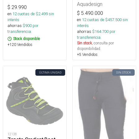
Aquadesign
$
29.990
$
5.490.000
en
12
cuotas de $
2.499
sin
en
12
cuotas de $
457.500
sin
interés
interés
ahorras
$
900
por
ahorras
$
164.700
por
transferencia.
transferencia.
Stock disponible
Sin stock
, consulta por
+120 Vendidos
disponibilidad.
+5 Vendidos
ÚLTIMA UNIDAD
SIN STOCK
12138