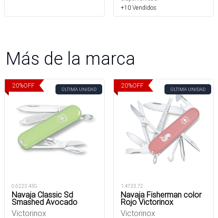
+10 Vendidos
Más de la marca
20
%
OFF
20
%
OFF
ÚLTIMA UNIDAD
ÚLTIMA UNIDAD
0.6223.43G
1.4733.72
Navaja Classic Sd
Navaja Fisherman color
Smashed Avocado
Rojo Victorinox
Victorinox
Victorinox