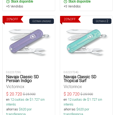
Stock disponible
Stock disponible
+5 Vendidos
+5 Vendidos
20
%
OFF
20
%
OFF
2
ÚLTIMA UNIDAD
ÚLTIMAS
0.6223.T29G
0.6223.T24G
Navaja Classic SD
Navaja Classic SD
Persian Indigo
Tropical Surf
Victorinox
Victorinox
$
20.720
$
20.720
$
25.900
$
25.900
en
12
cuotas de $
1.727
sin
en
12
cuotas de $
1.727
sin
interés
interés
ahorras
$
620
por
ahorras
$
620
por
transferencia.
transferencia.