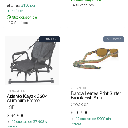
ahorras
$
150
por
+490 Vendidos
transferencia.
Stock disponible
+10 Vendidos
2
ÚLTIMAS
SIN STOCK
SUITPXL89HT
LSF SWALSEAT
Banda Lentes Print Suiter
Asiento Kayak 360º
Brook Fish Skin
Aluminum Frame
Croakies
LSF
$
10.900
$
94.900
en
12
cuotas de $
908
sin
en
12
cuotas de $
7.908
sin
interés
interés