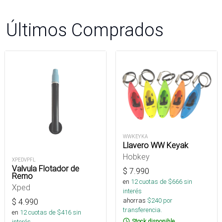
Últimos Comprados
WWKEYKA
Llavero WW Keyak
Hobkey
XPEDVPFL
Valvula Flotador de
$
7.990
Remo
en
12
cuotas de $
666
sin
Xped
interés
ahorras
$
240
por
$
4.990
transferencia.
en
12
cuotas de $
416
sin
interés
Stock disponible