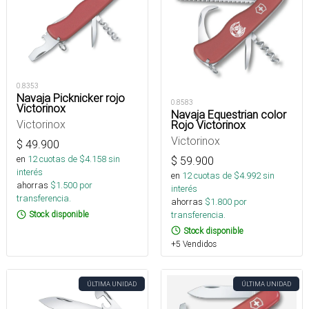
0.8353
Navaja Picknicker rojo
0.8583
Victorinox
Navaja Equestrian color
Victorinox
Rojo Victorinox
Victorinox
$
49.900
en
12
cuotas de $
4.158
sin
$
59.900
interés
en
12
cuotas de $
4.992
sin
ahorras
$
1.500
por
interés
transferencia.
ahorras
$
1.800
por
transferencia.
Stock disponible
Stock disponible
+5 Vendidos
ÚLTIMA UNIDAD
ÚLTIMA UNIDAD