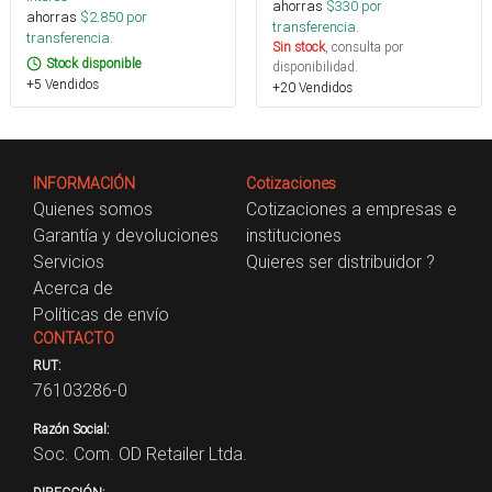
ahorras
$
330
por
ahorras
$
2.850
por
transferencia.
transferencia.
Sin stock
, consulta por
Stock disponible
disponibilidad.
+5 Vendidos
+20 Vendidos
INFORMACIÓN
Cotizaciones
Quienes somos
Cotizaciones a empresas e
Garantía y devoluciones
instituciones
Servicios
Quieres ser distribuidor ?
Acerca de
Políticas de envío
CONTACTO
RUT:
76103286-0
Razón Social:
Soc. Com. OD Retailer Ltda.