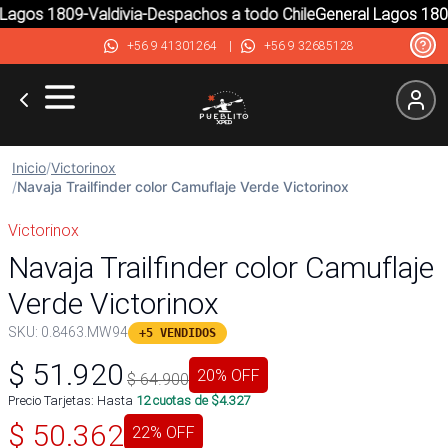
agos 1809-Valdivia-Despachos a todo Chile
General Lagos 1809-
+56 9 41301264
|
+56 9 32685128
Inicio
/
Victorinox
/
Navaja Trailfinder color Camuflaje Verde Victorinox
Victorinox
Navaja Trailfinder color Camuflaje
Verde Victorinox
SKU:
0.8463.MW94
+5 VENDIDOS
$
51.920
20
% OFF
$
64.900
Precio Tarjetas: Hasta
12
cuotas de $
4.327
$
50.362
22
% OFF