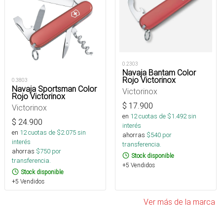
0.2303
Navaja Bantam Color
Rojo Victorinox
0.3803
Navaja Sportsman Color
Victorinox
Rojo Victorinox
$
17.900
Victorinox
en
12
cuotas de $
1.492
sin
$
24.900
interés
en
12
cuotas de $
2.075
sin
ahorras
$
540
por
interés
transferencia.
ahorras
$
750
por
Stock disponible
transferencia.
+5 Vendidos
Stock disponible
+5 Vendidos
Ver más de la marca