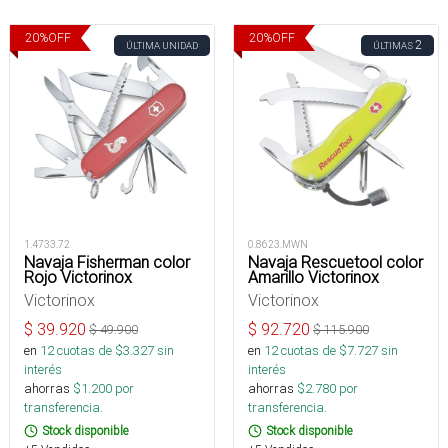
20
%
OFF
20
%
OFF
2
ÚLTIMA UNIDAD
ÚLTIMAS
1.4733.72
0.8623.MWN
Navaja Fisherman color
Navaja Rescuetool color
Rojo Victorinox
Amarillo Victorinox
Victorinox
Victorinox
$
39.920
$
92.720
$
49.900
$
115.900
en
12
cuotas de $
3.327
sin
en
12
cuotas de $
7.727
sin
interés
interés
ahorras
$
1.200
por
ahorras
$
2.780
por
transferencia.
transferencia.
Stock disponible
Stock disponible