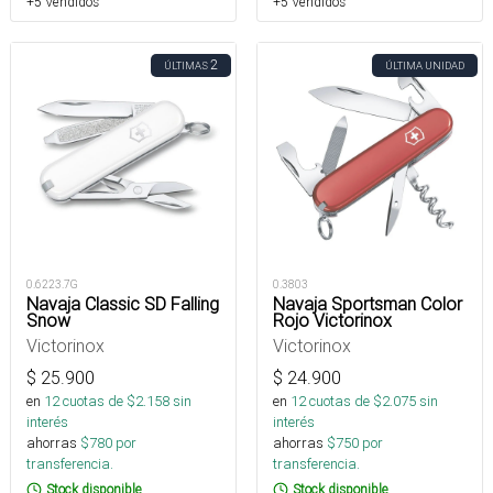
+5 Vendidos
+5 Vendidos
2
ÚLTIMAS
ÚLTIMA UNIDAD
0.6223.7G
0.3803
Navaja Classic SD Falling
Navaja Sportsman Color
Snow
Rojo Victorinox
Victorinox
Victorinox
$
25.900
$
24.900
en
12
cuotas de $
2.158
sin
en
12
cuotas de $
2.075
sin
interés
interés
ahorras
$
780
por
ahorras
$
750
por
transferencia.
transferencia.
Stock disponible
Stock disponible