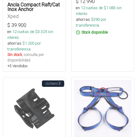
$
12.990
Ancla Compact Raft/Cat
en
12
cuotas de $
1.083
sin
Inox Anchor
interés
Xped
ahorras
$
390
por
$
39.900
transferencia.
en
12
cuotas de $
3.325
sin
Stock disponible
interés
ahorras
$
1.200
por
transferencia.
Sin stock
, consulta por
disponibilidad.
+5 Vendidos
3
ÚLTIMAS