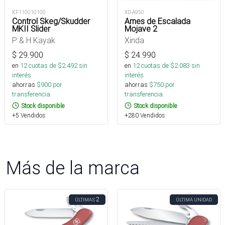
KF110010100
XD-A950
Control Skeg/Skudder
Arnes de Escalada
MKII Slider
Mojave 2
P & H Kayak
Xinda
$
29.900
$
24.990
en
12
cuotas de $
2.492
sin
en
12
cuotas de $
2.083
sin
interés
interés
ahorras
$
900
por
ahorras
$
750
por
transferencia.
transferencia.
Stock disponible
Stock disponible
+5 Vendidos
+280 Vendidos
Más de la marca
2
ÚLTIMAS
ÚLTIMA UNIDAD