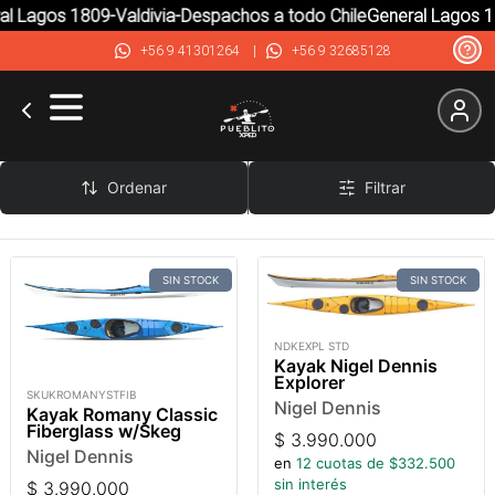
al Lagos 1809-Valdivia-Despachos a todo Chile
General Lagos 1
+56 9 41301264
|
+56 9 32685128
Nigel Dennis
Ordenar
Filtrar
SIN STOCK
SIN STOCK
NDKEXPL STD
Kayak Nigel Dennis
Explorer
SKUKROMANYSTFIB
Nigel Dennis
Kayak Romany Classic
Fiberglass w/Skeg
$
3.990.000
Nigel Dennis
en
12
cuotas de $
332.500
sin interés
$
3.990.000