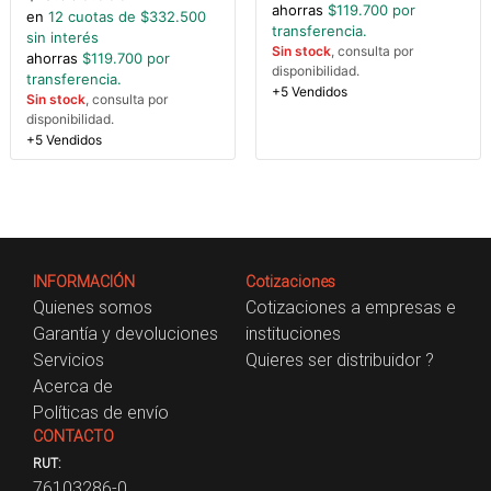
ahorras
$
119.700
por
en
12
cuotas de $
332.500
transferencia.
sin interés
Sin stock
, consulta por
ahorras
$
119.700
por
disponibilidad.
transferencia.
+5 Vendidos
Sin stock
, consulta por
disponibilidad.
+5 Vendidos
INFORMACIÓN
Cotizaciones
Quienes somos
Cotizaciones a empresas e
Garantía y devoluciones
instituciones
Servicios
Quieres ser distribuidor ?
Acerca de
Políticas de envío
CONTACTO
RUT:
76103286-0