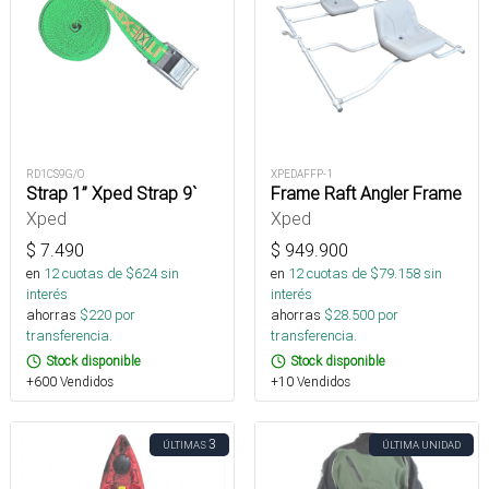
RD1CS9G/O
XPEDAFFP-1
Strap 1” Xped Strap 9`
Frame Raft Angler Frame
Xped
Xped
$
7.490
$
949.900
en
12
cuotas de $
624
sin
en
12
cuotas de $
79.158
sin
interés
interés
ahorras
$
220
por
ahorras
$
28.500
por
transferencia.
transferencia.
Stock disponible
Stock disponible
+600 Vendidos
+10 Vendidos
3
ÚLTIMAS
ÚLTIMA UNIDAD