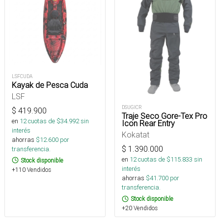
LSFCUDA
Kayak de Pesca Cuda
LSF
DSUGICR
$
419.900
Traje Seco Gore-Tex Pro
en
12
cuotas de $
34.992
sin
Icon Rear Entry
interés
Kokatat
ahorras
$
12.600
por
$
1.390.000
transferencia.
en
12
cuotas de $
115.833
sin
Stock disponible
interés
+110 Vendidos
ahorras
$
41.700
por
transferencia.
Stock disponible
+20 Vendidos