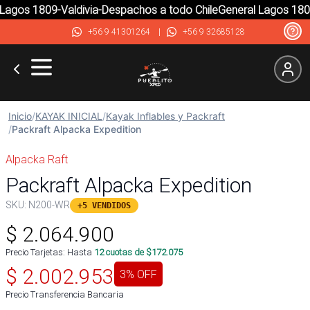
agos 1809-Valdivia-Despachos a todo Chile
General Lagos 1809-
+56 9 41301264
|
+56 9 32685128
Inicio
/
KAYAK INICIAL
/
Kayak Inflables y Packraft
/
Packraft Alpacka Expedition
Alpacka Raft
Packraft Alpacka Expedition
SKU:
N200-WR
+5 VENDIDOS
$
2.064.900
Precio Tarjetas: Hasta
12
cuotas de $
172.075
$
2.002.953
3
% OFF
Precio Transferencia Bancaria