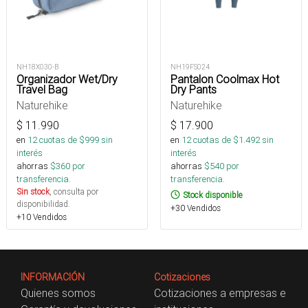
NH18X030-B
NH19FS024
Organizador Wet/Dry
Pantalon Coolmax Hot
Travel Bag
Dry Pants
Naturehike
Naturehike
$
11.990
$
17.900
en
12
cuotas de $
999
sin
en
12
cuotas de $
1.492
sin
interés
interés
ahorras
$
360
por
ahorras
$
540
por
transferencia.
transferencia.
Sin stock
, consulta por
Stock disponible
disponibilidad.
+30 Vendidos
+10 Vendidos
INFORMACIÓN
Cotizaciones
Quienes somos
Cotizaciones a empresas e