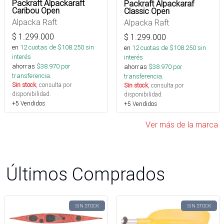
Packraft Alpackaraft
Packraft Alpackaraf
Caribou Open
Classic Open
Alpacka Raft
Alpacka Raft
$
1.299.000
$
1.299.000
en
12
cuotas de $
108.250
sin
en
12
cuotas de $
108.250
sin
interés
interés
ahorras
$
38.970
por
ahorras
$
38.970
por
transferencia.
transferencia.
Sin stock
, consulta por
Sin stock
, consulta por
disponibilidad.
disponibilidad.
+5 Vendidos
+5 Vendidos
Ver más de la marca
Últimos Comprados
SIN STOCK
SIN STOCK