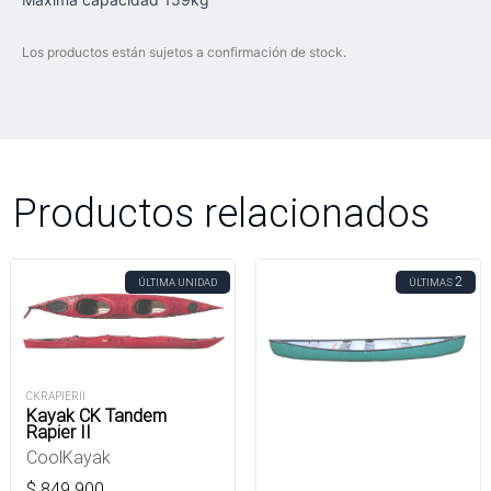
Los productos están sujetos a confirmación de stock.
Productos relacionados
2
ÚLTIMA UNIDAD
ÚLTIMAS
CKRAPIERII
Kayak CK Tandem
Rapier II
CoolKayak
$
849.900