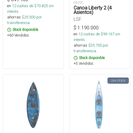
CA-02C
en
12
cuotas de $
70.825
sin
Canoa Liberty 2 (4
interés
Asientos)
ahorras
$
25.500
por
LSF
transferencia.
$
1.190.000
Stock disponible
en
12
cuotas de $
99.167
sin
+60 Vendidos
interés
ahorras
$
35.700
por
transferencia.
Stock disponible
+5 Vendidos
SIN STOCK