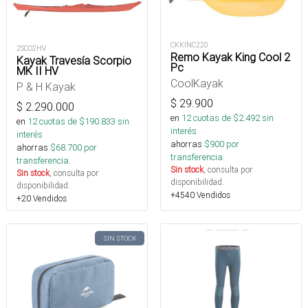
CKKINC220
2SCO2HV
Remo Kayak King Cool 2
Kayak Travesía Scorpio
Pc
MK II HV
CoolKayak
P & H Kayak
$
29.900
$
2.290.000
en
12
cuotas de $
2.492
sin
en
12
cuotas de $
190.833
sin
interés
interés
ahorras
$
900
por
ahorras
$
68.700
por
transferencia.
transferencia.
Sin stock
, consulta por
Sin stock
, consulta por
disponibilidad.
disponibilidad.
+4540 Vendidos
+20 Vendidos
SIN STOCK