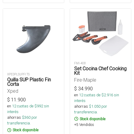
FMI-408
Set Cocina Chef Cooking
Kit
XPEDPLSUPFI TS
Quilla SUP Plastic Fin
Fire-Maple
Corta
$
34.990
Xped
en
12
cuotas de $
2.916
sin
$
11.900
interés
en
12
cuotas de $
992
sin
ahorras
$
1.050
por
interés
transferencia.
ahorras
$
360
por
Stock disponible
transferencia.
+5 Vendidos
Stock disponible