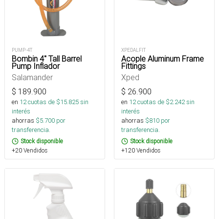
PUMP-4T
XPEDALFIT
Bombin 4" Tall Barrel
Acople Aluminum Frame
Pump Inflador
Fittings
Salamander
Xped
$
189.900
$
26.900
en
12
cuotas de $
15.825
sin
en
12
cuotas de $
2.242
sin
interés
interés
ahorras
$
5.700
por
ahorras
$
810
por
transferencia.
transferencia.
Stock disponible
Stock disponible
+20 Vendidos
+120 Vendidos