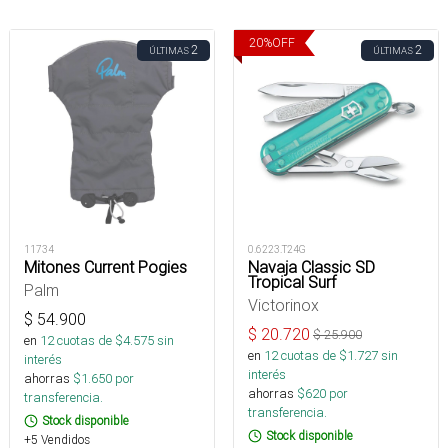
20
%
OFF
2
2
ÚLTIMAS
ÚLTIMAS
11734
0.6223.T24G
Mitones Current Pogies
Navaja Classic SD
Tropical Surf
Palm
Victorinox
$
54.900
$
20.720
$
25.900
en
12
cuotas de $
4.575
sin
en
12
cuotas de $
1.727
sin
interés
interés
ahorras
$
1.650
por
ahorras
$
620
por
transferencia.
transferencia.
Stock disponible
Stock disponible
+5 Vendidos