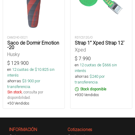
CAM2H0-0021
RD1CS12G/O
Saco de Dormir Emotion
Strap 1” Xped Strap 12`
-20
Xped
Husky
$
7.990
$
129.900
en
12
cuotas de $
666
sin
en
12
cuotas de $
10.825
sin
interés
interés
ahorras
$
240
por
ahorras
$
3.900
por
transferencia.
transferencia.
Stock disponible
Sin stock
, consulta por
+930 Vendidos
disponibilidad.
+50 Vendidos
INFORMACIÓN
Cotizaciones