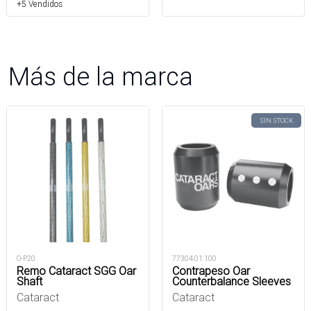
+5 Vendidos
Más de la marca
SIN STOCK
O-P20
77304.01.100
Remo Cataract SGG Oar
Contrapeso Oar
Shaft
Counterbalance Sleeves
Cataract
Cataract