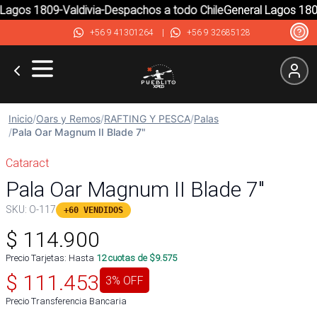
agos 1809-Valdivia-Despachos a todo Chile
General Lagos 1809-
+56 9 41301264
|
+56 9 32685128
Inicio
/
Oars y Remos
/
RAFTING Y PESCA
/
Palas
/
Pala Oar Magnum II Blade 7"
Cataract
Pala Oar Magnum II Blade 7"
SKU:
O-117
+60 VENDIDOS
$
114.900
Precio Tarjetas: Hasta
12
cuotas de $
9.575
$
111.453
3
% OFF
Precio Transferencia Bancaria