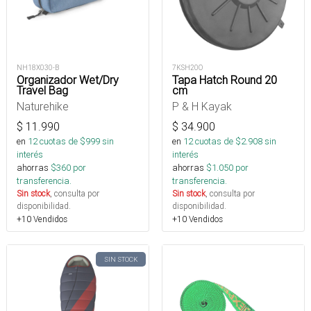
NH18X030-B
7KSH20O
Organizador Wet/Dry
Tapa Hatch Round 20
Travel Bag
cm
Naturehike
P & H Kayak
$
11.990
$
34.900
en
12
cuotas de $
999
sin
en
12
cuotas de $
2.908
sin
interés
interés
ahorras
$
360
por
ahorras
$
1.050
por
transferencia.
transferencia.
Sin stock
, consulta por
Sin stock
, consulta por
disponibilidad.
disponibilidad.
+10 Vendidos
+10 Vendidos
SIN STOCK