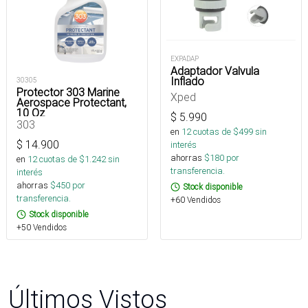
EXPADAP
Adaptador Valvula
Inflado
30305
Protector 303 Marine
Xped
Aerospace Protectant,
10 Oz
$
5.990
303
en
12
cuotas de $
499
sin
$
14.900
interés
ahorras
$
180
por
en
12
cuotas de $
1.242
sin
transferencia.
interés
ahorras
$
450
por
Stock disponible
transferencia.
+60 Vendidos
Stock disponible
+50 Vendidos
Últimos Vistos