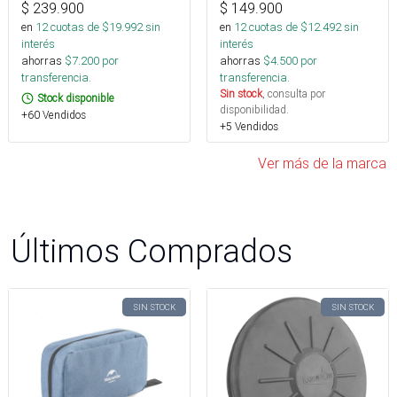
$
239.900
$
149.900
en
12
cuotas de $
19.992
sin
en
12
cuotas de $
12.492
sin
interés
interés
ahorras
$
7.200
por
ahorras
$
4.500
por
transferencia.
transferencia.
Sin stock
, consulta por
Stock disponible
disponibilidad.
+60 Vendidos
+5 Vendidos
Ver más de la marca
Últimos Comprados
SIN STOCK
SIN STOCK