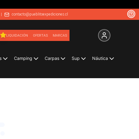
|
contacto@pueblitoexpediciones.cl
LIQUIDACIÓN
OFERTAS
MARCAS
s
Camping
Carpas
Sup
Náutica