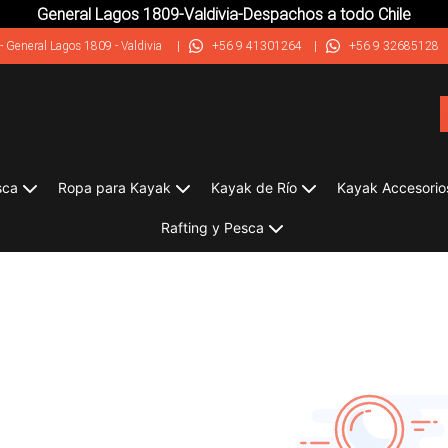
General Lagos 1809-Valdivia-Despachos a todo Chile
-
General Lagos 1809 - Valdivia
|
+56 9 41301264
|
+56 9 32685128
sca
Ropa para Kayak
Kayak de Río
Kayak Accesorio
Rafting y Pesca