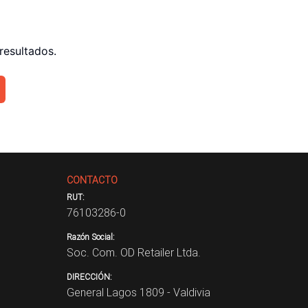
resultados.
CONTACTO
RUT:
76103286-0
Razón Social:
Soc. Com. OD Retailer Ltda.
DIRECCIÓN:
General Lagos 1809 - Valdivia