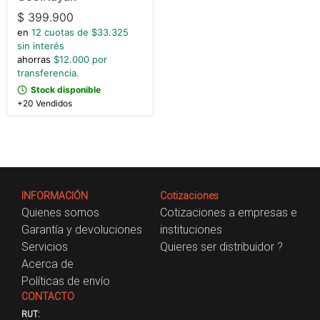
$
399.900
en
12
cuotas de $
33.325
sin interés
ahorras
$
12.000
por
transferencia.
Stock disponible
+20 Vendidos
INFORMACIÓN
Cotizaciones
Quienes somos
Cotizaciones a empresas e
Garantía y devoluciones
instituciones
Servicios
Quieres ser distribuidor ?
Acerca de
Políticas de envío
CONTACTO
RUT: