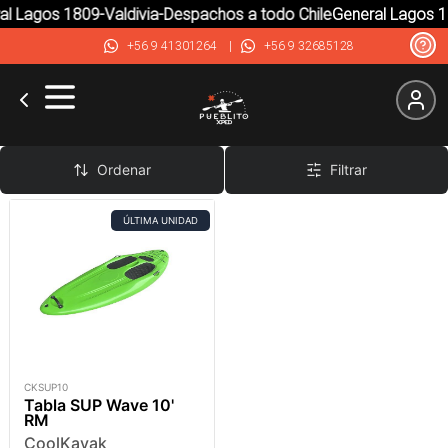
al Lagos 1809-Valdivia-Despachos a todo Chile
General Lagos 1
+56 9 41301264
|
+56 9 32685128
Plástico
Ordenar
Filtrar
ÚLTIMA UNIDAD
CKSUP10
Tabla SUP Wave 10'
RM
CoolKayak