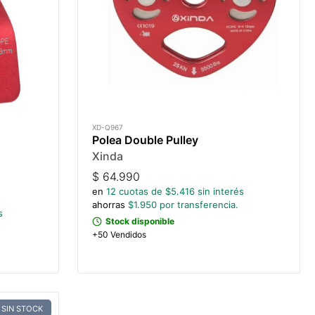
XD-Q967
Polea Double Pulley
Xinda
$
64.990
en
12
cuotas de $
5.416
sin interés
ahorras
$
1.950
por transferencia.
s
Stock disponible
+50 Vendidos
SIN STOCK