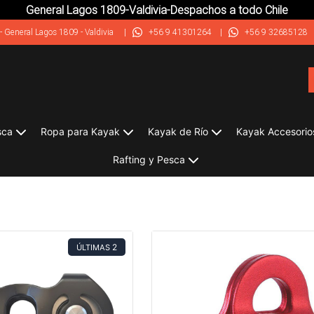
General Lagos 1809-Valdivia-Despachos a todo Chile
-
General Lagos 1809 - Valdivia
|
+56 9 41301264
|
+56 9 32685128
sca
Ropa para Kayak
Kayak de Río
Kayak Accesorio
Rafting y Pesca
2
ÚLTIMAS