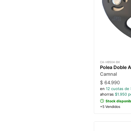
CA-H9504-BK
Polea Doble A
Camnal
$
64.990
en
12
cuotas de 
ahorras
$
1.950
po
Stock disponib
+5 Vendidos