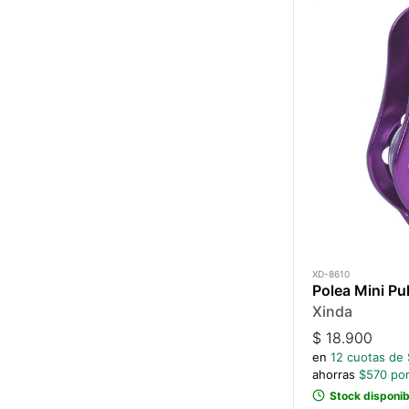
XD-8610
Polea Mini Pu
Xinda
$
18.900
en
12
cuotas de 
ahorras
$
570
por
Stock disponib