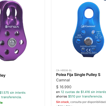
CA-H9506-BL
Polea Fija Single Pulley S
lley
Camnal
$
16.990
en
12
cuotas de $
1.416
sin interé
$
1.575
sin interés
ahorras
$
510
por transferencia.
 transferencia.
Sin stock
, consulta por disponibilidad
le