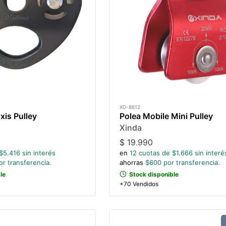
XD-8612
xis Pulley
Polea Mobile Mini Pulley
Xinda
$
19.990
$
5.416
sin interés
en
12
cuotas de $
1.666
sin interé
r transferencia.
ahorras
$
600
por transferencia.
le
Stock disponible
+70 Vendidos